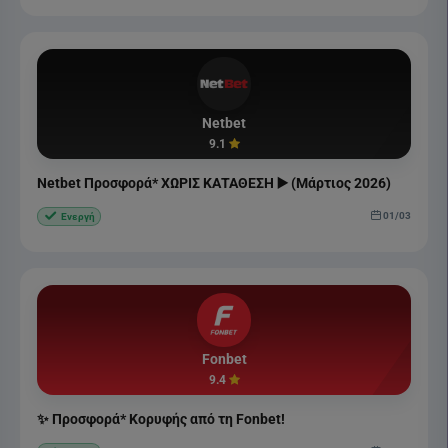
Netbet
9.1
Netbet Προσφορά* ΧΩΡΙΣ ΚΑΤΑΘΕΣΗ ▶️ (Μάρτιος 2026)
01/03
Ενεργή
Fonbet
9.4
✨ Προσφορά* Κορυφής από τη Fonbet!