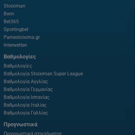
Stoiximan
Bwin
Bet365
Sportingbet
Pamestoixima.gr
Interwetten
Βαθμολογίες
Βαθμολογίες
Βαθμολογία Stoiximan Super League
Βαθμολογία Αγγλίας
Βαθμολογία Γερμανίας
Βαθμολογία Ισπανίας
Βαθμολογία Ιταλίας
Βαθμολογία Γαλλίας
Προγνωστικά
Προγνωστικά στοιχήματος