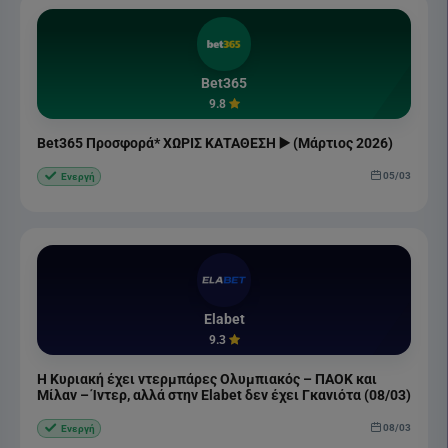
Bet365
9.8
Bet365 Προσφορά* ΧΩΡΙΣ ΚΑΤΑΘΕΣΗ ▶️ (Μάρτιος 2026)
05/03
Ενεργή
Elabet
9.3
Η Κυριακή έχει ντερμπάρες Ολυμπιακός – ΠΑΟΚ και
Μίλαν – Ίντερ, αλλά στην Elabet δεν έχει Γκανιότα (08/03)
08/03
Ενεργή