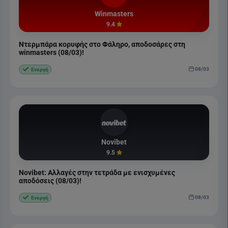
Winmasters
9.4
Ντερμπάρα κορυφής στο Φάληρο, αποδοσάρες στη
winmasters (08/03)!
08/03
Ενεργή
Novibet
9.5
Novibet: Αλλαγές στην τετράδα με ενισχυμένες
αποδόσεις (08/03)!
08/03
Ενεργή