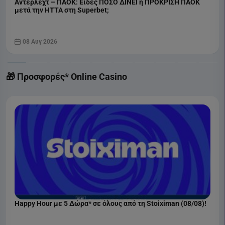
Άντερλεχτ – ΠΑΟΚ: Είδες ΠΟΣΟ ΔΙΝΕΙ η ΠΡΟΚΡΙΣΗ ΠΑΟΚ
μετά την ΗΤΤΑ στη Superbet;
08 Αυγ 2026
🎁 Προσφορές* Online Casino
Happy Hour με 5 Δώρα* σε όλους από τη Stoiximan (08/08)!