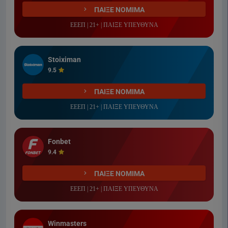
ΠΑΙΞΕ ΝΟΜΙΜΑ
ΕΕΕΠ | 21+ | ΠΑΙΞΕ ΥΠΕΥΘΥΝΑ
Stoiximan
9.5
ΠΑΙΞΕ ΝΟΜΙΜΑ
ΕΕΕΠ | 21+ | ΠΑΙΞΕ ΥΠΕΥΘΥΝΑ
Fonbet
9.4
ΠΑΙΞΕ ΝΟΜΙΜΑ
ΕΕΕΠ | 21+ | ΠΑΙΞΕ ΥΠΕΥΘΥΝΑ
Winmasters