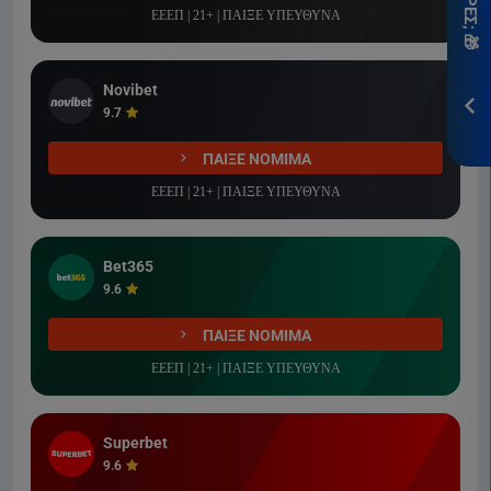
ΕΕΕΠ | 21+ | ΠΑΙΞΕ ΥΠΕΥΘΥΝΑ
και
Πρ
Novibet
ΕΓΓ
9.7
ΠΑΙΞΕ ΝΟΜΙΜΑ
ΕΕΕΠ | 21+ | ΠΑΙΞΕ ΥΠΕΥΘΥΝΑ
Bet365
9.6
ΠΑΙΞΕ ΝΟΜΙΜΑ
ΕΕΕΠ | 21+ | ΠΑΙΞΕ ΥΠΕΥΘΥΝΑ
Superbet
9.6