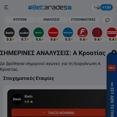
Στοίχημα
Burger button
+130
Mobile champ
ΚΟΥΠΟΝΙ
ΑΝΑΛΥΣΕΙΣ
ΣΤΟΙΧΗΜΑΤΙΚΕΣ
9.8
9.7
9.6
9.6
9.5
9.4
9.4
9.4
ΣΗΜΕΡΙΝΕΣ ΑΝΑΛΥΣΕΙΣ: Α Κροατίας
Δε βρέθηκαν σημερινοί αγώνες για τη διοργάνωση Α
ΝΕΟ
Κροατίας.
ΝΕ
Στοιχηματικές Εταιρίες
ΠΡ
👀 ΕΣΥ ΔΕΝ ΤΟ ΠΗΡΕΣ; 🎁
ΓΝ
στη
Bwin
Εγγ
9.8
από
ΠΑΙΞΕ ΝΟΜΙΜΑ
*Ισ