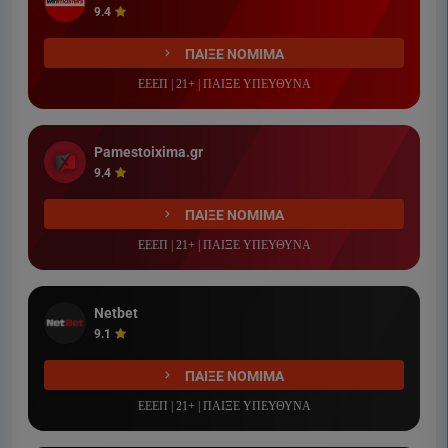
9.4
ΠΑΙΞΕ ΝΟΜΙΜΑ
ΕΕΕΠ | 21+ | ΠΑΙΞΕ ΥΠΕΥΘΥΝΑ
Pamestoixima.gr
9.4
ΠΑΙΞΕ ΝΟΜΙΜΑ
ΕΕΕΠ | 21+ | ΠΑΙΞΕ ΥΠΕΥΘΥΝΑ
Netbet
9.1
ΠΑΙΞΕ ΝΟΜΙΜΑ
ΕΕΕΠ | 21+ | ΠΑΙΞΕ ΥΠΕΥΘΥΝΑ