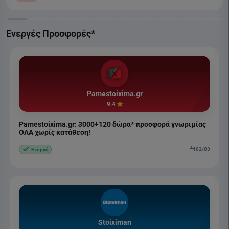
Ενεργές Προσφορές*
Pamestoixima.gr
9.4
Pamestoixima.gr: 3000+120 δώρα* προσφορά γνωριμίας
ΟΛΑ χωρίς κατάθεση!
02/03
Ενεργή
Stoiximan