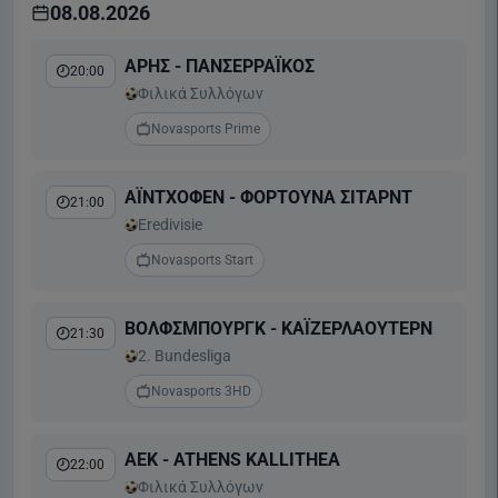
08.08.2026
ΑΡΗΣ - ΠΑΝΣΕΡΡΑΪΚΟΣ
20:00
Φιλικά Συλλόγων
Novasports Prime
ΑΪΝΤΧΟΦΕΝ - ΦΟΡΤΟΥΝΑ ΣΙΤΑΡΝΤ
21:00
Eredivisie
Novasports Start
ΒΟΛΦΣΜΠΟΥΡΓΚ - ΚΑΪΖΕΡΛΑΟΥΤΕΡΝ
21:30
2. Bundesliga
Novasports 3HD
ΑΕΚ - ATHENS KALLITHEA
22:00
Φιλικά Συλλόγων