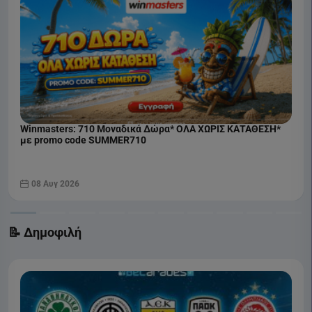
Winmasters: 710 Μοναδικά Δώρα* ΟΛΑ ΧΩΡΙΣ ΚΑΤΑΘΕΣΗ*
με promo code SUMMER710
08 Αυγ 2026
📝 Δημοφιλή