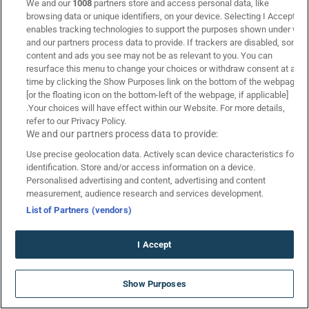
We and our
1008
partners store and access personal data, like
8.7
browsing data or unique identifiers, on your device. Selecting I Accept
enables tracking technologies to support the purposes shown under we
Vistabet Προσφορά* ΧΩΡΙΣ ΚΑΤΑΘΕΣΗ 🎁 (Μάρτιος 2026)
and our partners process data to provide. If trackers are disabled, some
01/03
Ενεργή
content and ads you see may not be as relevant to you. You can
resurface this menu to change your choices or withdraw consent at any
time by clicking the Show Purposes link on the bottom of the webpage
[or the floating icon on the bottom-left of the webpage, if applicable]
Ακολουθήστε το Betarades στα
.Your choices will have effect within our Website. For more details,
refer to our Privacy Policy.
social media
We and our partners process data to provide:
Use precise geolocation data. Actively scan device characteristics for
facebook social link
x social link
instagram social link
youtube social link
twitch social link
spotify social link
tiktok social link
discord soci
identification. Store and/or access information on a device.
Personalised advertising and content, advertising and content
measurement, audience research and services development.
List of Partners (vendors)
I Accept
ΝΕΑ GIGA ΠΡΟΣΦΟΡΑ* ΓΝΩΡΙΜΙΑΣ
Show Purposes
στην Bwin!
*Ισχύουν Όροι & Προϋποθέσεις