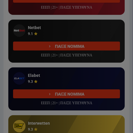
ΕΕΕΠ | 21+ | ΠΑΙΞΕ ΥΠΕΥΘΥΝΑ
Netbet
9.1
ΠΑΙΞΕ ΝΟΜΙΜΑ
ΕΕΕΠ | 21+ | ΠΑΙΞΕ ΥΠΕΥΘΥΝΑ
Elabet
9.3
ΠΑΙΞΕ ΝΟΜΙΜΑ
ΕΕΕΠ | 21+ | ΠΑΙΞΕ ΥΠΕΥΘΥΝΑ
Interwetten
9.3