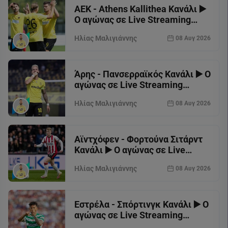
ΑΕΚ - Athens Kallithea Κανάλι ▶️
Ο αγώνας σε Live Streaming
(08/08)
Ηλίας Μαλιγιάννης
08 Αυγ 2026
Άρης - Πανσερραϊκός Κανάλι ▶️ Ο
αγώνας σε Live Streaming
(08/08)
Ηλίας Μαλιγιάννης
08 Αυγ 2026
Αϊντχόφεν - Φορτούνα Σιτάρντ
Κανάλι ▶️ Ο αγώνας σε Live
Streaming (08/08)
Ηλίας Μαλιγιάννης
08 Αυγ 2026
Εστρέλα - Σπόρτινγκ Κανάλι ▶️ Ο
αγώνας σε Live Streaming
(08/08)