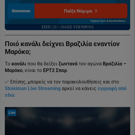
Παίξε Νόμιμα
*Ισχύουν Όροι & Προϋποθέσεις
ΕΕΕΠ | 21+ | ΠΑΙΞΕ ΥΠΕΥΘΥΝΑ
Ποιό κανάλι δείχνει
Βραζιλία εναντίον
Μαρόκο
;
Το
κανάλι
που θα δείξει
ζωντανά
τον αγώνα
Βραζιλία –
Μαρόκο
, είναι το
ΕΡΤ2 Σπορ
.
✅ Επίσης, μπορείς να τον παρακολουθήσεις και στο
Stoiximan Live Streaming
αρκεί να κάνεις
εγγραφή από
εδώ
:
Live