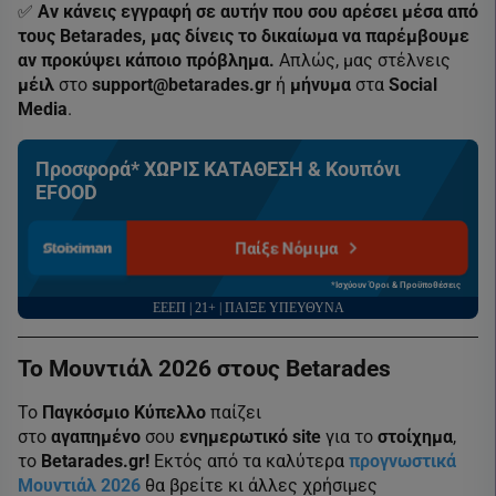
✅
Αν κάνεις εγγραφή σε αυτήν που σου αρέσει μέσα από
τους Betarades, μας δίνεις το δικαίωμα να παρέμβουμε
αν προκύψει κάποιο πρόβλημα.
Απλώς, μας στέλνεις
μέιλ
στο
support@betarades.gr
ή
μήνυμα
στα
Social
Media
.
Προσφορά* ΧΩΡΙΣ ΚΑΤΑΘΕΣΗ & Κουπόνι
EFOOD
Παίξε Νόμιμα
*Ισχύουν Όροι & Προϋποθέσεις
ΕΕΕΠ | 21+ | ΠΑΙΞΕ ΥΠΕΥΘΥΝΑ
Το Μουντιάλ 2026 στους Betarades
Το
Παγκόσμιο Κύπελλο
παίζει
στο
αγαπημένο
σου
ενημερωτικό site
για το
στοίχημα
,
το
Betarades.gr!
Εκτός από τα καλύτερα
προγνωστικά
Μουντιάλ 2026
θα βρείτε κι άλλες χρήσιμες