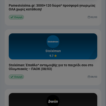
Pamestoixima.gr: 3000+120 δώρα* προσφορά γνωριμίας
ΟΛΑ χωρίς κατάθεση!
02/03
Ενεργή
Stoiximan
9.7
Stoiximan: Έπαθλο* ανταμοιβής για το παιχνίδι σου στο
Ολυμπιακός – ΠΑΟΚ (08/03)
08/03
Ενεργή