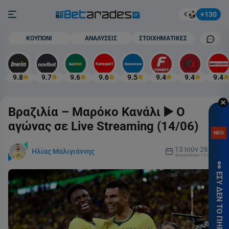
Στοίχημα
Burger button
+130
Mobile champ
ΚΟΥΠΟΝΙ
ΑΝΑΛΥΣΕΙΣ
ΣΤΟΙΧΗΜΑΤΙΚΕΣ
9.8
9.7
9.6
9.6
9.5
9.4
9.4
9.4
Βραζιλία – Μαρόκο Κανάλι ▶️ Ο
αγώνας σε Live Streaming (14/06)
ΑΝ
ΝΕΟ
ΠΡ
ΓΝΩ
13 Ιούν 26
Ηλίας Μαλιγιάννης
Ανανεώθηκε:
13 Ιούν 26
👀 ΕΣΥ ΔΕΝ ΤΟ ΠΗΡΕΣ; 🎁
ΧΩΡ
ΚΑ
στη
ΕΓ
εδώ