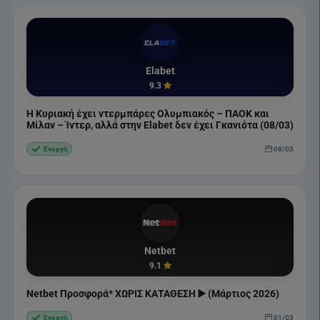
Elabet
9.3
Η Κυριακή έχει ντερμπάρες Ολυμπιακός – ΠΑΟΚ και
Μίλαν – Ίντερ, αλλά στην Elabet δεν έχει Γκανιότα (08/03)
08/03
Ενεργή
Netbet
9.1
Netbet Προσφορά* ΧΩΡΙΣ ΚΑΤΑΘΕΣΗ ▶️ (Μάρτιος 2026)
01/03
Ενεργή