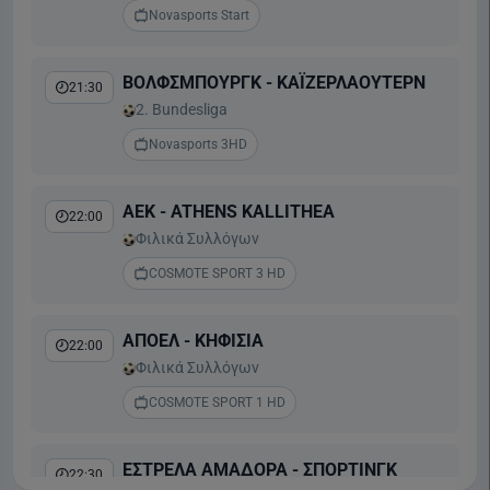
Novasports Start
ΒΟΛΦΣΜΠΟΥΡΓΚ - ΚΑΪΖΕΡΛΑΟΥΤΕΡΝ
21:30
2. Bundesliga
Novasports 3HD
ΑΕΚ - ATHENS KALLITHEA
22:00
Φιλικά Συλλόγων
COSMOTE SPORT 3 HD
ΑΠΟΕΛ - ΚΗΦΙΣΙΑ
22:00
Φιλικά Συλλόγων
COSMOTE SPORT 1 HD
ΕΣΤΡΕΛΑ ΑΜΑΔΟΡΑ - ΣΠΟΡΤΙΝΓΚ
22:30