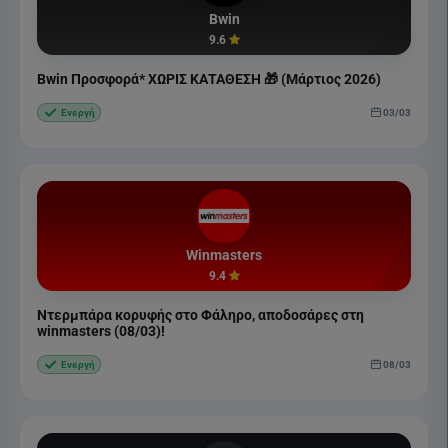
Bwin
9.6
Bwin Προσφορά* ΧΩΡΙΣ ΚΑΤΑΘΕΣΗ 🎁 (Μάρτιος 2026)
03/03
Ενεργή
Winmasters
9.4
Ντερμπάρα κορυφής στο Φάληρο, αποδοσάρες στη
winmasters (08/03)!
08/03
Ενεργή