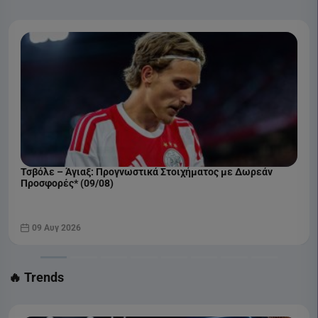
COSMOTE SPORT 2 HD
ΜΠΕΝΦΙΚΑ - ΑΚΑΝΤΕΜΙΚΑ ΒΙΣΕΟΥ
22:30
Liga Portugal
COSMOTE SPORT 1 HD
Τσβόλε – Άγιαξ: Προγνωστικά Στοιχήματος με Δωρεάν
Προσφορές* (09/08)
09 Αυγ 2026
🔥 Trends