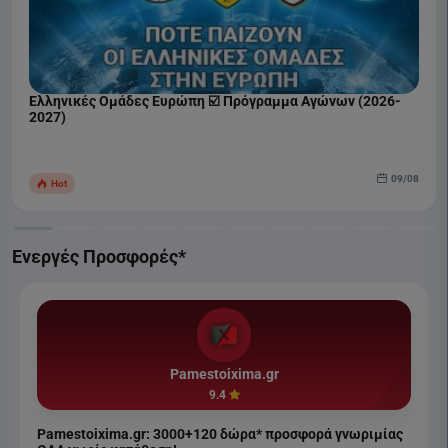
Ελληνικές Ομάδες Ευρώπη ☑️ Πρόγραμμα Αγώνων (2026-
2027)
09/08
Hot
Ενεργές Προσφορές*
Pamestoixima.gr
9.4
Pamestoixima.gr: 3000+120 δώρα* προσφορά γνωριμίας