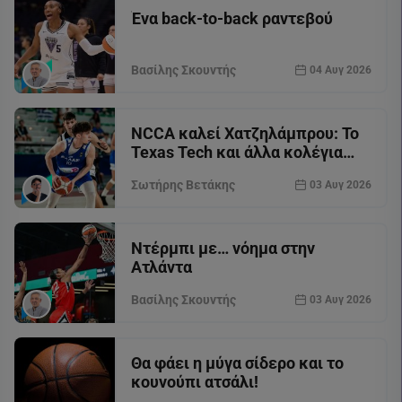
Ένα back-to-back ραντεβού
Βασίλης Σκουντής
04 Αυγ 2026
NCCA καλεί Χατζηλάμπρου: Το
Texas Tech και άλλα κολέγια
θέλουν τον άσο του Άρη
Σωτήρης Βετάκης
03 Αυγ 2026
Ντέρμπι με… νόημα στην
Ατλάντα
Βασίλης Σκουντής
03 Αυγ 2026
Θα φάει η μύγα σίδερο και το
κουνούπι ατσάλι!