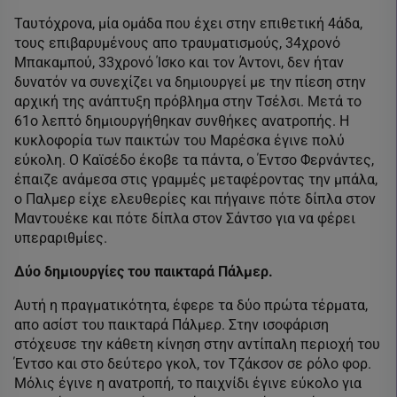
Ταυτόχρονα, μία ομάδα που έχει στην επιθετική 4άδα,
τους επιβαρυμένους απο τραυματισμούς, 34χρονό
Μπακαμπού, 33χρονό Ίσκο και τον Άντονι, δεν ήταν
δυνατόν να συνεχίζει να δημιουργεί με την πίεση στην
αρχική της ανάπτυξη πρόβλημα στην Τσέλσι. Μετά το
61ο λεπτό δημιουργήθηκαν συνθήκες ανατροπής. Η
κυκλοφορία των παικτών του Μαρέσκα έγινε πολύ
εύκολη. Ο Καϊσέδο έκοβε τα πάντα, ο Έντσο Φερνάντες,
έπαιζε ανάμεσα στις γραμμές μεταφέροντας την μπάλα,
ο Παλμερ είχε ελευθερίες και πήγαινε πότε δίπλα στον
Μαντουέκε και πότε δίπλα στον Σάντσο για να φέρει
υπεραριθμίες.
Δύο δημιουργίες του παικταρά Πάλμερ.
Αυτή η πραγματικότητα, έφερε τα δύο πρώτα τέρματα,
απο ασίστ του παικταρά Πάλμερ. Στην ισοφάριση
στόχευσε την κάθετη κίνηση στην αντίπαλη περιοχή του
Έντσο και στο δεύτερο γκολ, τον Τζάκσον σε ρόλο φορ.
Μόλις έγινε η ανατροπή, το παιχνίδι έγινε εύκολο για