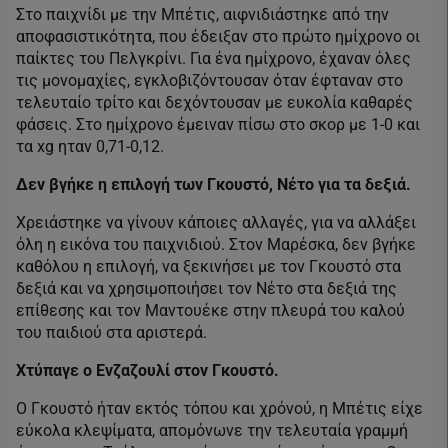
Στο παιχνίδι με την Μπέτις, αιφνιδιάστηκε από την
αποφασιστικότητα, που έδειξαν στο πρώτο ημίχρονο οι
παίκτες του Πελγκρίνι. Για ένα ημίχρονο, έχαναν όλες
τις μονομαχίες, εγκλοβιζόντουσαν όταν έφταναν στο
τελευταίο τρίτο και δεχόντουσαν με ευκολία καθαρές
φάσεις. Στο ημίχρονο έμειναν πίσω στο σκορ με 1-0 και
τα xg ηταν 0,71-0,12.
Δεν βγήκε η επιλογή των Γκουστό, Νέτο για τα δεξιά.
Χρειάστηκε να γίνουν κάποιες αλλαγές, για να αλλάξει
όλη η εικόνα του παιχνιδιού. Στον Μαρέσκα, δεν βγήκε
καθόλου η επιλογή, να ξεκινήσει με τον Γκουστό στα
δεξιά και να χρησιμοποιήσει τον Νέτο στα δεξιά της
επίθεσης και τον Μαντουέκε στην πλευρά του καλού
του παιδιού στα αριστερά.
Χτύπαγε ο Ενζαζουλί στον Γκουστό.
Ο Γκουστό ήταν εκτός τόπου και χρόνού, η Μπέτις είχε
εύκολα κλεψίματα, απομόνωνε την τελευταία γραμμή