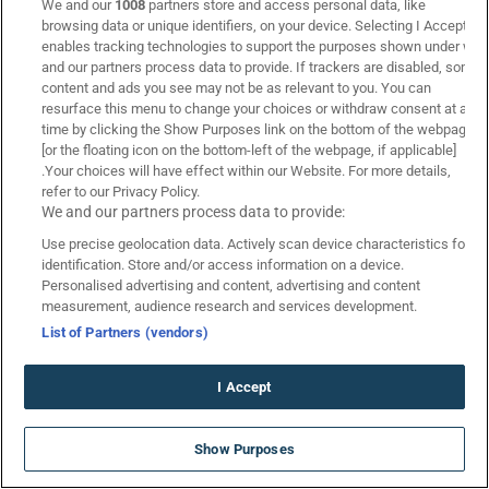
We and our
1008
partners store and access personal data, like
browsing data or unique identifiers, on your device. Selecting I Accept
enables tracking technologies to support the purposes shown under we
and our partners process data to provide. If trackers are disabled, some
content and ads you see may not be as relevant to you. You can
resurface this menu to change your choices or withdraw consent at any
Fonbet
time by clicking the Show Purposes link on the bottom of the webpage
9.4
[or the floating icon on the bottom-left of the webpage, if applicable]
.Your choices will have effect within our Website. For more details,
✨ Προσφορά* Κορυφής από τη Fonbet!
refer to our Privacy Policy.
We and our partners process data to provide:
06/03
Ενεργή
Use precise geolocation data. Actively scan device characteristics for
identification. Store and/or access information on a device.
Personalised advertising and content, advertising and content
measurement, audience research and services development.
List of Partners (vendors)
Interwetten
I Accept
9.3
Interwetten Προσφορά* ΧΩΡΙΣ ΚΑΤΑΘΕΣΗ ▶️ (Μάρτιος
SUMMERAKI2026 ΠΡΟΣΦΟΡΑ* ☀️
Show Purposes
2026)
ΧΩΡΙΣ ΚΑΤΑΘΕΣΗ
*Ισχύουν Όροι & Προϋποθέσεις
06/03
Ενεργή