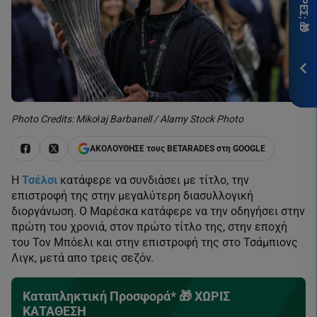
ITH
*Ισ
Προ
ΕΓΓ
Photo Credits: Mikołaj Barbanell / Alamy Stock Photo
ΑΚΟΛΟΥΘΗΣΕ τους BETARADES στη GOOGLE
Η
Τσέλσι
κατάφερε να συνδιάσει με τίτλο, την
επιστροφή της στην μεγαλύτερη διασυλλογική
διοργάνωση. Ο Μαρέσκα κατάφερε να την οδηγήσει στην
πρώτη του χρονιά, στον πρώτο τίτλο της, στην εποχή
του Τον Μπόελι και στην επιστροφή της στο Τσάμπιονς
Λιγκ, μετά απο τρεις σεζόν.
Καταπληκτική Προσφορά* 🎁 ΧΩΡΙΣ
ΚΑΤΑΘΕΣΗ