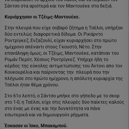
Σάντσο στα αριστερά και τον Μαντουέκε στα δεξιά.
Κυριάρχησαν οι Τζέιμς-Μαντουέκε.
Στην πλευρά που είχε σοβαρό ζήτημα η Τσέλσι, υπήρξαν
δύο εντελώς διαφορετικά δίδυμα. Οι Ρικάρντο
Ροντρίγκεζ, Ενζαζουλί, είχαν κυριαρχήσει στο πρώτο
ημίχρονο απέναντι στους Γκουστό, Νέτο. Στην
επανάληψη όμως, οι Τζέιμς, Μαντουέκε, κατάπιαν του
Ρομάν Περότ, Χέσους Ροντρίγκεζ. Υπήρχε ήδη το
κέρδος της εύκολης αντιμετώπισης του Άντονι απο τον
Κουκουρέλια και παίρνοντας την πλευρά που την
πλήγωσε στο πρώτο ημίχρονο, η απόλυτη κυριαρχία της
Τσέλσι ήταν θέμα χρόνου.
Στο 61ο λεπτό, ο Σάντσο μπήκε στο γήπεδο με το σκορ
στο 1-0, η Τσέλσι, είχε στις πλευρές δύο παίκτες καλούς
στο ένας με ένας και την δυνατότητα να πάνε
εσωτερικά και να δημιουργούν ρήγματα.
Έσκασαν οι Ίσκο, Μπακαμπού.