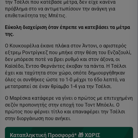
την Τσέλσι που κατέβασε μέτρα, δεν είχε κανένα
πρόβλημα στο να αντιμετωπίσουν την ανάγκη για
επιθετικότητα της Μπέτις.
Εύκολη διαχείριση όταν έπρεπε να κατεβάσει τα μέτρα
της.
Ο Κουκουρέλια έκανε πλάκα στον Άντονι, ο αριστερός
εξτρεμ Ροντρίγκεζ που μπήκε στην θέση του Ενζαζουλί,
δεν μπόρεσε ποτέ να βρει ρυθμό και στον άξονα, οι
Καϊσέδο, Έντσο Φερνάντες έκοβαν τα πάντα. Η Τσέλσι
έχει και ταχύτητα στον χώρο, οπότε δημιουργήθηκαν
όλες οι συνθήκες ώστε το 1-0 μέχρι το 65ο λεπτό, να
μετατραπεί σε έναν θρίαμβο 1-4 για την Τσέλσι.
Ο Μαρέσκα κατάφερε να γίνει ο πρώτος με επιτυχημένη
σεζόν προπονητής στην εποχή του Τοντ Μπόελι. Ο
πρώτος που φέρνει τίτλο και επαναφέρει την Τσέλσι
στην διοργάνωση που ανήκει.
Καταπληκτική Προσφορά* 🎁 ΧΩΡΙΣ