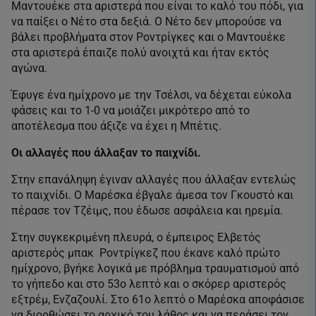
Μαντουέκε στα αριστερά που είναι το καλό του πόδι, για
να παίξει ο Νέτο στα δεξιά. Ο Νέτο δεν μπορούσε να
βάλει προβλήματα στον Ροντρίγκες και ο Μαντουέκε
στα αριστερά έπαιζε πολύ ανοιχτά και ήταν εκτός
αγώνα.
Έφυγε ένα ημίχρονο με την Τσέλσι, να δέχεται εύκολα
φάσεις και το 1-0 να μοιάζει μικρότερο από το
αποτέλεσμα που άξιζε να έχει η Μπέτις.
Οι αλλαγές που άλλαξαν το παιχνίδι.
Στην επανάληψη έγιναν αλλαγές που άλλαξαν εντελώς
το παιχνίδι. Ο Μαρέσκα έβγαλε άμεσα τον Γκουστό και
πέρασε τον Τζέιμς, που έδωσε ασφάλεια και ηρεμία.
Στην συγκεκριμένη πλευρά, ο έμπειρος Ελβετός
αριστερός μπακ Ροντρίγκεζ που έκανε καλό πρώτο
ημίχρονο, βγήκε λογικά με πρόβλημα τραυματισμού από
το γήπεδο και στο 53ο λεπτό και ο σκόρερ αριστερός
εξτρέμ, Ενζαζουλί. Στο 61ο λεπτό ο Μαρέσκα αποφάσισε
να διορθώσει το αρχικό του λάθος και να περάσει τον