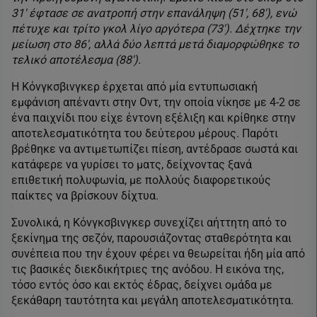
31′ έφτασε σε ανατροπή στην επανάληψη (51′, 68′), ενώ
πέτυχε και τρίτο γκολ λίγο αργότερα (73′). Δέχτηκε την
μείωση στο 86′, αλλά δύο λεπτά μετά διαμορφώθηκε το
τελικό αποτέλεσμα (88′).
Η Κόνγκσβινγκερ έρχεται από μία εντυπωσιακή
εμφάνιση απέναντι στην Οντ, την οποία νίκησε με 4-2 σε
ένα παιχνίδι που είχε έντονη εξέλιξη και κρίθηκε στην
αποτελεσματικότητα του δεύτερου μέρους. Παρότι
βρέθηκε να αντιμετωπίζει πίεση, αντέδρασε σωστά και
κατάφερε να γυρίσει το ματς, δείχνοντας ξανά
επιθετική πολυφωνία, με πολλούς διαφορετικούς
παίκτες να βρίσκουν δίχτυα.
Συνολικά, η Κόνγκσβινγκερ συνεχίζει αήττητη από το
ξεκίνημα της σεζόν, παρουσιάζοντας σταθερότητα και
συνέπεια που την έχουν φέρει να θεωρείται ήδη μία από
τις βασικές διεκδικήτριες της ανόδου. Η εικόνα της,
τόσο εντός όσο και εκτός έδρας, δείχνει ομάδα με
ξεκάθαρη ταυτότητα και μεγάλη αποτελεσματικότητα.