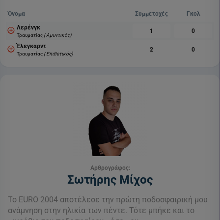
Όνομα
Συμμετοχές
Γκολ
Λερένγκ
1
0
Τραυματίας
( Αμυντικός)
Έλεγκαρντ
2
0
Τραυματίας
( Επιθετικός)
Αρθρογράφος:
Σωτήρης Μίχος
Το EURO 2004 αποτέλεσε την πρώτη ποδοσφαιρική μου
ανάμνηση στην ηλικία των πέντε. Τότε μπήκε και το