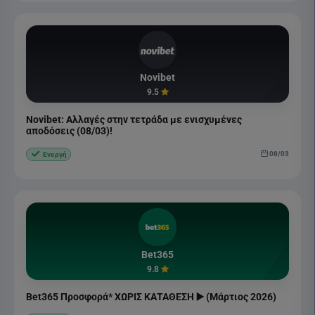
Novibet
9.5
Novibet: Αλλαγές στην τετράδα με ενισχυμένες
αποδόσεις (08/03)!
08/03
Ενεργή
Bet365
9.8
Bet365 Προσφορά* ΧΩΡΙΣ ΚΑΤΑΘΕΣΗ ▶️ (Μάρτιος 2026)