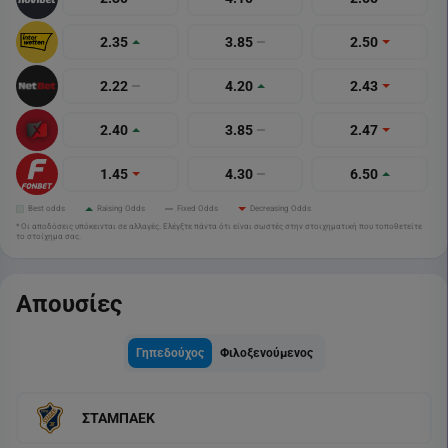
2.35
3.85
2.50
2.22
4.20
2.43
2.40
3.85
2.47
1.45
4.30
6.50
Best odds
Raising Odds
Fixed Odds
Decreasing Odds
* Οι αποδόσεις υπόκεινται σε αλλαγές. Ελέγξτε πάντα ότι είναι σωστές στην στοιχηματική που τοποθετείτε
το στοίχημα σας.
Απουσίες
Γηπεδούχος
Φιλοξενούμενος
ΣΤΑΜΠΑΕΚ