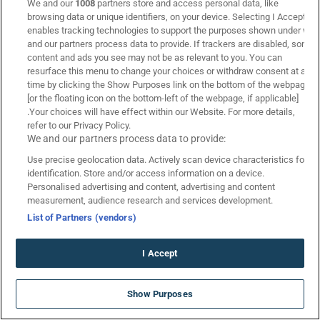
We and our
1008
partners store and access personal data, like
browsing data or unique identifiers, on your device. Selecting I Accept
Βαθμολογίες
enables tracking technologies to support the purposes shown under we
and our partners process data to provide. If trackers are disabled, some
Βαθμολογίες
content and ads you see may not be as relevant to you. You can
Βαθμολογία Stoiximan Super League
resurface this menu to change your choices or withdraw consent at any
Βαθμολογία Αγγλίας
time by clicking the Show Purposes link on the bottom of the webpage
[or the floating icon on the bottom-left of the webpage, if applicable]
Βαθμολογία Γερμανίας
.Your choices will have effect within our Website. For more details,
Βαθμολογία Ισπανίας
refer to our Privacy Policy.
We and our partners process data to provide:
Βαθμολογία Ιταλίας
Βαθμολογία Γαλλίας
Use precise geolocation data. Actively scan device characteristics for
identification. Store and/or access information on a device.
Προγνωστικά
Personalised advertising and content, advertising and content
measurement, audience research and services development.
Προγνωστικά στοιχήματος
List of Partners (vendors)
Στοιχηματικές Εταιρίες
Τζίροι Αγώνων
I Accept
Πτώση Αποδόσεων
Κουπόνι Πάμε Στοίχημα
ΝΕΑ GIGA ΠΡΟΣΦΟΡΑ* ΓΝΩΡΙΜΙΑΣ
Show Purposes
Livescore
στην Bwin!
*Ισχύουν Όροι & Προϋποθέσεις