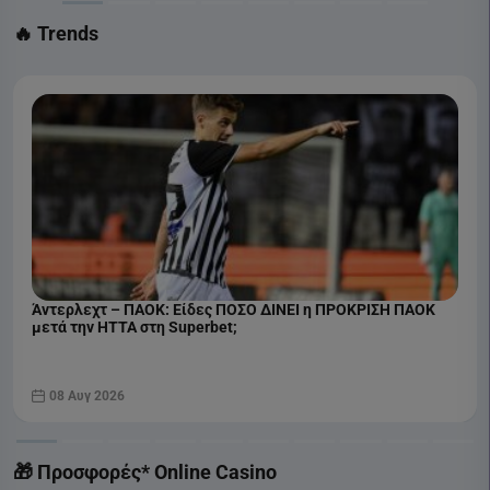
🔥 Trends
Άντερλεχτ – ΠΑΟΚ: Είδες ΠΟΣΟ ΔΙΝΕΙ η ΠΡΟΚΡΙΣΗ ΠΑΟΚ
μετά την ΗΤΤΑ στη Superbet;
08 Αυγ 2026
🎁 Προσφορές* Online Casino