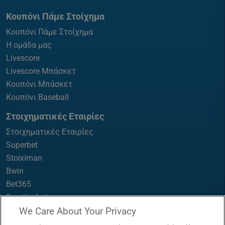
Κουπόνι Πάμε Στοίχημα
Κουπόνι Πάμε Στοίχημα
Η ομάδα μας
Livescore
Livescore Μπάσκετ
Κουπόνι Μπάσκετ
Κουπόνι Baseball
Στοιχηματικές Εταιρίες
Στοιχηματικές Εταιρίες
Superbet
Stoiximan
Bwin
Bet365
Sportingbet
We Care About Your Privacy
Pamestoixima.gr
Interwetten