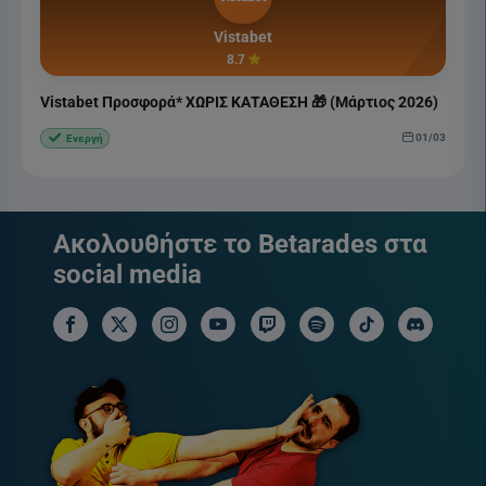
Vistabet
8.7
Vistabet Προσφορά* ΧΩΡΙΣ ΚΑΤΑΘΕΣΗ 🎁 (Μάρτιος 2026)
01/03
Ενεργή
Ακολουθήστε το Betarades στα
social media
facebook social link
x social link
instagram social link
youtube social link
twitch social link
spotify social link
tiktok social link
discord soci