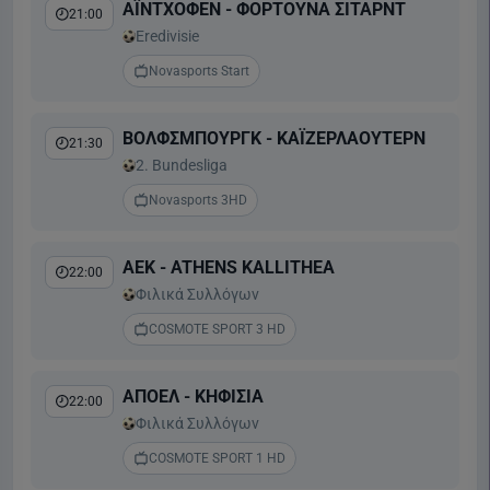
ΑΪΝΤΧΟΦΕΝ - ΦΟΡΤΟΥΝΑ ΣΙΤΑΡΝΤ
21:00
Eredivisie
Novasports Start
ΒΟΛΦΣΜΠΟΥΡΓΚ - ΚΑΪΖΕΡΛΑΟΥΤΕΡΝ
21:30
2. Bundesliga
Novasports 3HD
ΑΕΚ - ATHENS KALLITHEA
22:00
Φιλικά Συλλόγων
COSMOTE SPORT 3 HD
ΑΠΟΕΛ - ΚΗΦΙΣΙΑ
22:00
Φιλικά Συλλόγων
COSMOTE SPORT 1 HD