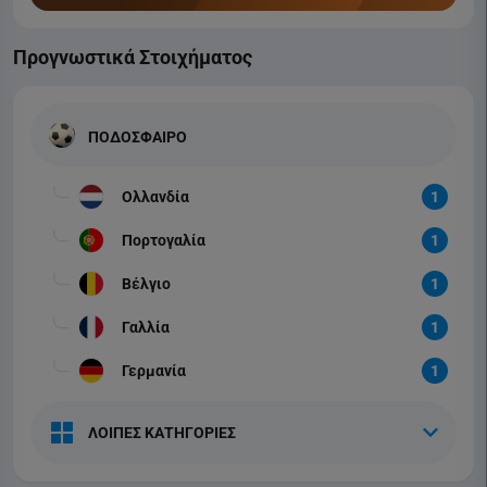
Προγνωστικά Στοιχήματος
ΠΟΔΟΣΦΑΙΡΟ
Ολλανδία
1
Πορτογαλία
1
Βέλγιο
1
Γαλλία
1
Γερμανία
1
ΛΟΙΠΕΣ ΚΑΤΗΓΟΡΙΕΣ