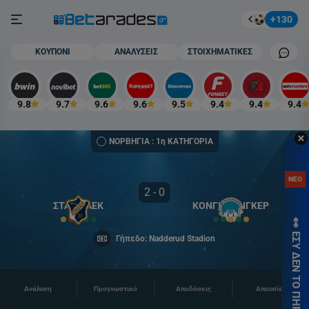
Στοίχημα
Burger button
+130
Mobile champ
ΚΟΥΠΟΝΙ
ΑΝΑΛΥΣΕΙΣ
ΣΤΟΙΧΗΜΑΤΙΚΕΣ
9.8
9.7
9.6
9.6
9.5
9.4
9.4
9.4
ΝΟΡΒΗΓΙΑ : 1η ΚΑΤΗΓΟΡΙΑ
ΑΝ
ΝΕΟ
ΠΡ
2 - 0
ΓΝΩ
ΣΤΑΜΠΑΕΚ
ΚΟΝΓΚΣΒΙΝΓΚΕΡ
👀 ΕΣΥ ΔΕΝ ΤΟ ΠΗΡΕΣ; 🎁
ΧΩΡ
ΚΑ
Γήπεδο: Nadderud Stadion
στη
ΕΓ
Ανάλυση
Προγνωστικό
Αποδόσεις
Απουσίες
εδώ