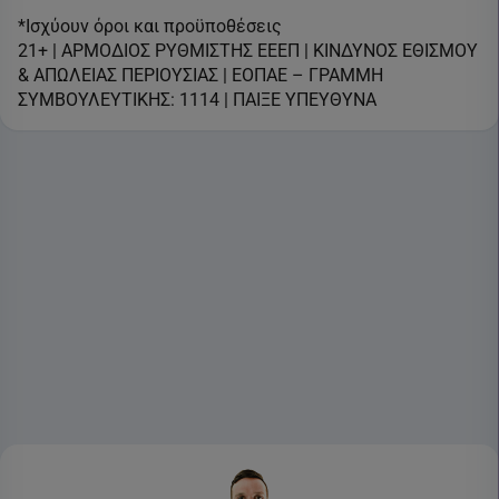
*Ισχύουν όροι και προϋποθέσεις
21+ | ΑΡΜΟΔΙΟΣ ΡΥΘΜΙΣΤΗΣ ΕΕΕΠ | ΚΙΝΔΥΝΟΣ ΕΘΙΣΜΟΥ
& ΑΠΩΛΕΙΑΣ ΠΕΡΙΟΥΣΙΑΣ | ΕΟΠΑΕ – ΓΡΑΜΜΗ
ΣΥΜΒΟΥΛΕΥΤΙΚΗΣ: 1114 | ΠΑΙΞΕ ΥΠΕΥΘΥΝΑ