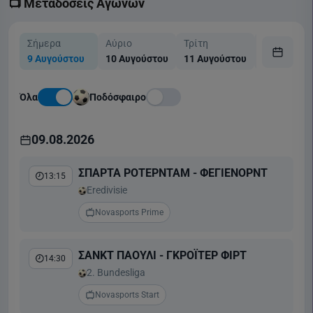
📺 Μεταδόσεις Αγώνων
Σήμερα
Αύριο
Τρίτη
Τετάρτη
9 Αυγούστου
10 Αυγούστου
11 Αυγούστου
12 Αυγούσ
Όλα
Ποδόσφαιρο
09.08.2026
ΣΠΑΡΤΑ ΡΟΤΕΡΝΤΑΜ - ΦΕΓΙΕΝΟΡΝΤ
13:15
Eredivisie
Novasports Prime
ΣΑΝΚΤ ΠΑΟΥΛΙ - ΓΚΡΟΪΤΕΡ ΦΙΡΤ
14:30
2. Bundesliga
Novasports Start