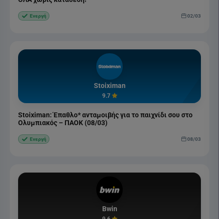
02/03
Ενεργή
Stoiximan
9.7
Stoiximan: Έπαθλο* ανταμοιβής για το παιχνίδι σου στο
Ολυμπιακός – ΠΑΟΚ (08/03)
08/03
Ενεργή
Bwin