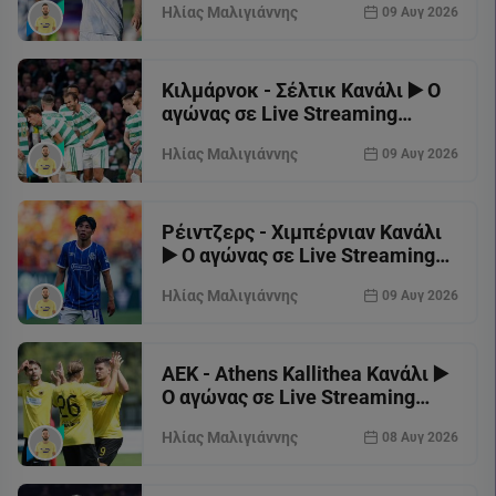
Ηλίας Μαλιγιάννης
09 Αυγ 2026
Κιλμάρνοκ - Σέλτικ Κανάλι ▶️ Ο
αγώνας σε Live Streaming
(09/08)
Ηλίας Μαλιγιάννης
09 Αυγ 2026
Ρέιντζερς - Χιμπέρνιαν Κανάλι
▶️ Ο αγώνας σε Live Streaming
(09/08)
Ηλίας Μαλιγιάννης
09 Αυγ 2026
ΑΕΚ - Athens Kallithea Κανάλι ▶️
Ο αγώνας σε Live Streaming
(08/08)
Ηλίας Μαλιγιάννης
08 Αυγ 2026