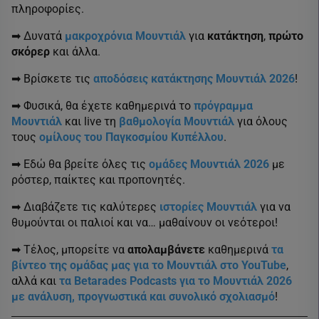
πληροφορίες.
➡ Δυνατά
μακροχρόνια Μουντιάλ
για
κατάκτηση
,
πρώτο
σκόρερ
και άλλα.
➡ Βρίσκετε τις
αποδόσεις κατάκτησης Μουντιάλ 2026
!
➡ Φυσικά, θα έχετε καθημερινά το
πρόγραμμα
Μουντιάλ
και live τη
βαθμολογία Μουντιάλ
για όλους
τους
ομίλους του Παγκοσμίου Κυπέλλου
.
➡ Εδώ θα βρείτε όλες τις
ομάδες Μουντιάλ 2026
με
ρόστερ, παίκτες και προπονητές.
➡ Διαβάζετε τις καλύτερες
ιστορίες Μουντιάλ
για να
θυμούνται οι παλιοί και να… μαθαίνουν οι νεότεροι!
➡ Τέλος, μπορείτε να
απολαμβάνετε
καθημερινά
τα
βίντεο της ομάδας μας για το Μουντιάλ στο YouTube
,
αλλά και
τα Betarades Podcasts για το Μουντιάλ 2026
με ανάλυση, προγνωστικά και συνολικό σχολιασμό
!