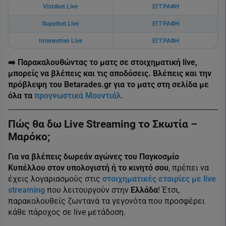
Vistabet Live
ΕΓΓΡΑΦΗ
Superbet Live
ΕΓΓΡΑΦΗ
Interwetten Live
ΕΓΓΡΑΦΗ
➡️
Παρακαλουθώντας το ματς σε στοιχηματική live,
μπορείς να βλέπεις και τις αποδόσεις. Βλέπεις και την
πρόβλεψη του Betarades.gr για το ματς στη σελίδα με
όλα τα
προγνωστικά Μουντιάλ
.
Πώς θα δω Live Streaming το
Σκωτία –
Μαρόκο
;
Για να βλέπεις δωρεάν αγώνες του Παγκοσμίο
Κυπέλλου στον υπολογιστή ή το κινητό σου
, πρέπει να
έχεις λογαριασμούς στις
στοιχηματικές εταιρίες με live
streaming
που λειτουργούν στην
Ελλάδα
! Έτσι,
παρακολουθείς ζωντανά τα γεγονότα που προσφέρει
κάθε πάροχος σε live μετάδοση.