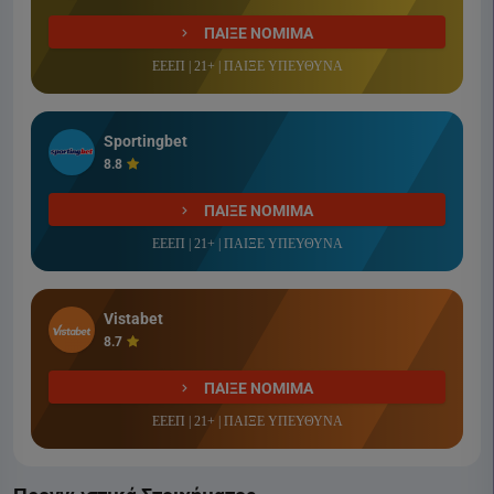
ΠΑΙΞΕ ΝΟΜΙΜΑ
ΕΕΕΠ | 21+ | ΠΑΙΞΕ ΥΠΕΥΘΥΝΑ
Sportingbet
8.8
ΠΑΙΞΕ ΝΟΜΙΜΑ
ΕΕΕΠ | 21+ | ΠΑΙΞΕ ΥΠΕΥΘΥΝΑ
Vistabet
8.7
ΠΑΙΞΕ ΝΟΜΙΜΑ
ΕΕΕΠ | 21+ | ΠΑΙΞΕ ΥΠΕΥΘΥΝΑ