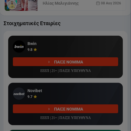
Ηλίας Μαλιγιάννης
08 Αυγ 2026
Στοιχηματικές Εταιρίες
Bwin
9.8
ΠΑΙΞΕ ΝΟΜΙΜΑ
ΕΕΕΠ | 21+ | ΠΑΙΞΕ ΥΠΕΥΘΥΝΑ
Novibet
9.7
ΠΑΙΞΕ ΝΟΜΙΜΑ
ΕΕΕΠ | 21+ | ΠΑΙΞΕ ΥΠΕΥΘΥΝΑ