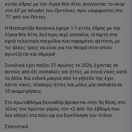
εντός έδρας με την Λίγκα Ντε Κίτο, ανοίγοντας το σκορ
στο 65’ με πέναλτι του Ορντόνες, πριν ισοφαριστεί στο
71’ από τον Ρέντες.
Η Ντεπορτίβο Κουένκα έφερε 1-1 εντός έδρας με την
Λίγκα Ντε Κίτο, δεύτερη σερί ισοπαλία, τέταρτη στα
εφτά τελευταία παιχνίδια που παραμένει αήττητη, με
τις άλλες τρεις να είναι για τον θεσμό στον οποίο
αγωνίζεται και σήμερα!
Συνολικά έχει παίξει 21 αγώνες το 2026, έχοντας σε
αυτούς από έξι ισοπαλίες και ήττες, με εννιά νίκες κατά
τα άλλα. Και ειδικά μακριά από το γήπεδο της έχει
πέντε νίκες, τέσσερις ήττες και μόλις μία ισοπαλία σε
10 αναμετρήσεις.
Στο πρωτάθλημα Εκουαδόρ βρίσκεται στην 5η θέση, στο
τέλος του πρώτου γύρου, στο +2 από την έβδομη που
δεν οδηγεί στα πλέι οφ για διεκδίκηση του τίτλου.
Στατιστικά