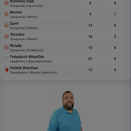
Βινίσιους Λίρα
5
0
Τραυματίας
( Αμυντικός)
Μενίνο
9
1
Τραυματίας
( Μέσος)
Σμιντ
13
0
Τραυματίας
( Μέσος)
Τατσιάνο
16
2
Τραυματίας
( Μέσος)
Νεϊμάρ
13
6
Τραυματίας
( Επιθετικός)
Γκάμπριελ Μπραζάο
21
0
Αμφίβολος
( Τερματοφύλακας)
Λούκας Βερισίμο
12
0
Τιμωρημένος / Κάρτες
( Αμυντικός)