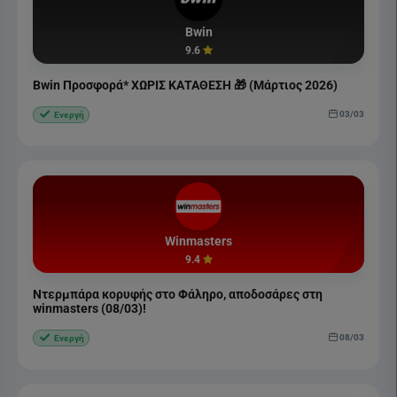
Bwin
9.6
Bwin Προσφορά* ΧΩΡΙΣ ΚΑΤΑΘΕΣΗ 🎁 (Μάρτιος 2026)
03/03
Ενεργή
Winmasters
9.4
Ντερμπάρα κορυφής στο Φάληρο, αποδοσάρες στη
winmasters (08/03)!
08/03
Ενεργή