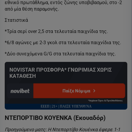
εθνικό πρωτάθλημα, εντός ζώνης υποβιβασμού, στο -2
από μία θέση παραμονής.
Στατιστικά
*Τρία σερί over 2,5 στα τελευταία παιχνίδια της.
*6/8 αγώνες με 2-3 γκολ στα τελευταία παιχνίδια της.
*Δύο συνεχόμενα G/G στα τελευταία παιχνίδια της.
NOVISTAR ΠΡΟΣΦΟΡΑ* ΓΝΩΡΙΜΙΑΣ ΧΩΡΙΣ
ΚΑΤΑΘΕΣΗ
Παίξε Νόμιμα
*Ισχύουν Όροι & Προϋποθέσεις
ΕΕΕΠ | 21+ | ΠΑΙΞΕ ΥΠΕΥΘΥΝΑ
ΝΤΕΠΟΡΤΙΒΟ ΚΟΥΕΝΚΑ (Εκουαδόρ)
Προηγούμενο ματς: H Ντεπορτίβο Κουένκα έφερε 1-1