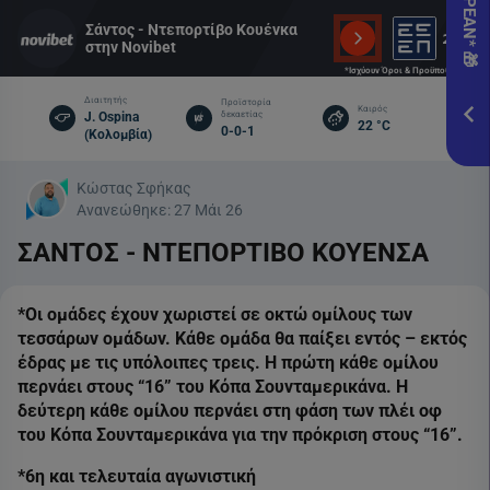
Pame
εδώ!
Σάντος - Ντεπορτίβο Κουένκα
στην Novibet
*Ισχ
*Ισχύουν Όροι & Προϋποθέσεις
Προ
Διαιτητής
Προϊστορία
Καιρός
J. Ospina
δεκαετίας
22 °C
0-0-1
(Κολομβία)
ΕΓΓ
Κώστας Σφήκας
Ανανεώθηκε:
27 Μάι 26
ΣΑΝΤΟΣ - ΝΤΕΠΟΡΤΙΒΟ ΚΟΥΕΝΣΑ
*Οι ομάδες έχουν χωριστεί σε οκτώ ομίλους των
τεσσάρων ομάδων. Κάθε ομάδα θα παίξει εντός – εκτός
έδρας με τις υπόλοιπες τρεις. Η πρώτη κάθε ομίλου
περνάει στους “16” του Κόπα Σουνταμερικάνα. Η
δεύτερη κάθε ομίλου περνάει στη φάση των πλέι οφ
του Κόπα Σουνταμερικάνα για την πρόκριση στους “16”.
*6η και τελευταία αγωνιστική