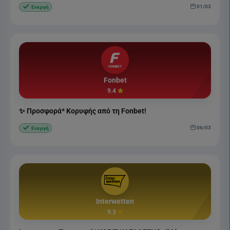
01/03
Ενεργή
Fonbet
9.4
✨ Προσφορά* Κορυφής από τη Fonbet!
06/03
Ενεργή
Interwetten
9.3