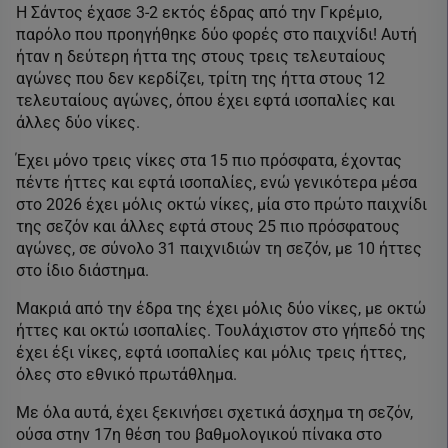
Η Σάντος έχασε 3-2 εκτός έδρας από την Γκρέμιο,
παρόλο που προηγήθηκε δύο φορές στο παιχνίδι! Αυτή
ήταν η δεύτερη ήττα της στους τρεις τελευταίους
αγώνες που δεν κερδίζει, τρίτη της ήττα στους 12
τελευταίους αγώνες, όπου έχει εφτά ισοπαλίες και
άλλες δύο νίκες.
Έχει μόνο τρεις νίκες στα 15 πιο πρόσφατα, έχοντας
πέντε ήττες και εφτά ισοπαλίες, ενώ γενικότερα μέσα
στο 2026 έχει μόλις οκτώ νίκες, μία στο πρώτο παιχνίδι
της σεζόν και άλλες εφτά στους 25 πιο πρόσφατους
αγώνες, σε σύνολο 31 παιχνιδιών τη σεζόν, με 10 ήττες
στο ίδιο διάστημα.
Μακριά από την έδρα της έχει μόλις δύο νίκες, με οκτώ
ήττες και οκτώ ισοπαλίες. Τουλάχιστον στο γήπεδό της
έχει έξι νίκες, εφτά ισοπαλίες και μόλις τρεις ήττες,
όλες στο εθνικό πρωτάθλημα.
Με όλα αυτά, έχει ξεκινήσει σχετικά άσχημα τη σεζόν,
ούσα στην 17η θέση του βαθμολογικού πίνακα στο