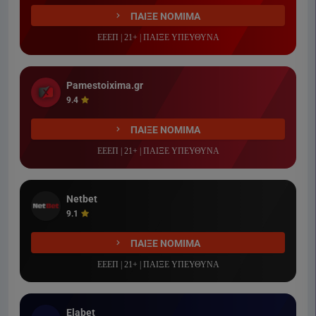
ΠΑΙΞΕ ΝΟΜΙΜΑ
ΕΕΕΠ | 21+ | ΠΑΙΞΕ ΥΠΕΥΘΥΝΑ
Pamestoixima.gr
9.4
ΠΑΙΞΕ ΝΟΜΙΜΑ
ΕΕΕΠ | 21+ | ΠΑΙΞΕ ΥΠΕΥΘΥΝΑ
Netbet
9.1
ΠΑΙΞΕ ΝΟΜΙΜΑ
ΕΕΕΠ | 21+ | ΠΑΙΞΕ ΥΠΕΥΘΥΝΑ
Elabet