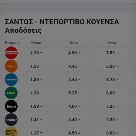
ΣΑΝΤΟΣ - ΝΤΕΠΟΡΤΙΒΟ ΚΟΥΕΝΣΑ
Αποδόσεις
Εταιρεία
Home
Draw
Away
1.39
4.90
7.50
1.35
4.45
8.30
1.39
4.45
8.75
1.36
5.25
8.00
1.39
4.60
7.25
1.41
5.40
9.20
1.37
4.50
8.00