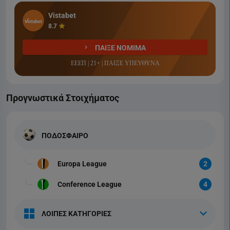
Vistabet
8.7
ΠΑΙΞΕ ΝΟΜΙΜΑ
ΕΕΕΠ | 21+ | ΠΑΙΞΕ ΥΠΕΥΘΥΝΑ
Προγνωστικά Στοιχήματος
ΠΟΔΟΣΦΑΙΡΟ
Europa League
2
Conference League
4
ΛΟΙΠΕΣ ΚΑΤΗΓΟΡΙΕΣ