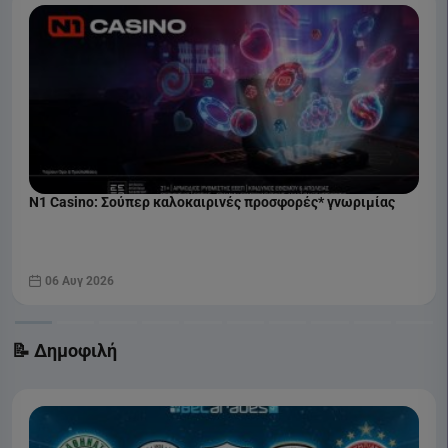
N1 Casino: Σούπερ καλοκαιρινές προσφορές* γνωριμίας
06 Αυγ 2026
📝 Δημοφιλή