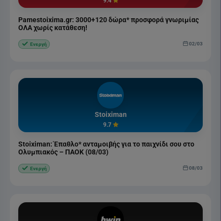
9.4
Pamestoixima.gr: 3000+120 δώρα* προσφορά γνωριμίας
ΟΛΑ χωρίς κατάθεση!
02/03
Ενεργή
Stoiximan
9.7
Stoiximan: Έπαθλο* ανταμοιβής για το παιχνίδι σου στο
Ολυμπιακός – ΠΑΟΚ (08/03)
08/03
Ενεργή