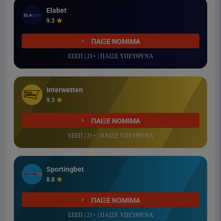
Elabet
9.3
ΠΑΙΞΕ ΝΟΜΙΜΑ
ΕΕΕΠ | 21+ | ΠΑΙΞΕ ΥΠΕΥΘΥΝΑ
Interwetten
9.3
ΠΑΙΞΕ ΝΟΜΙΜΑ
ΕΕΕΠ | 21+ | ΠΑΙΞΕ ΥΠΕΥΘΥΝΑ
Sportingbet
8.8
ΠΑΙΞΕ ΝΟΜΙΜΑ
ΕΕΕΠ | 21+ | ΠΑΙΞΕ ΥΠΕΥΘΥΝΑ