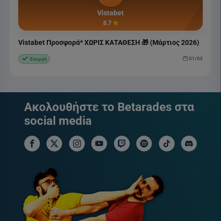
Vistabet
8.7
Vistabet Προσφορά* ΧΩΡΙΣ ΚΑΤΑΘΕΣΗ 🎁 (Μάρτιος 2026)
01/03
Ενεργή
Ακολουθήστε το Betarades στα
social media
facebook social link
x social link
instagram social link
youtube social link
twitch social link
spotify social link
tiktok social link
discord soci