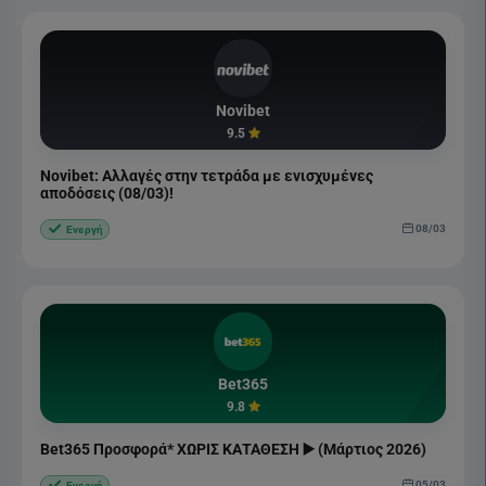
Novibet
9.5
Novibet: Αλλαγές στην τετράδα με ενισχυμένες
αποδόσεις (08/03)!
08/03
Ενεργή
Bet365
9.8
Bet365 Προσφορά* ΧΩΡΙΣ ΚΑΤΑΘΕΣΗ ▶️ (Μάρτιος 2026)
05/03
Ενεργή