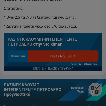
Στατιστικά
* Over 2,5 τα 7/8 τελευταία παιχνίδια της.
* Δέχτηκε πρώτη γκολ στα 5/6 τελευταία.
ΡΑΣΙΝΓΚ ΚΛΟΥΜΠ-ΙΝΤΕΠΕΝΤΙΕΝΤΕ
ΠΕΤΡΟΛΕΡΟ στην Stoiximan
Παίξε Νόμιμα
*Ισχύουν Όροι & Προϋποθέσεις
ΕΕΕΠ | 21+ | ΠΑΙΞΕ ΥΠΕΥΘΥΝΑ
ΡΑΣΙΝΓΚ ΚΛΟΥΜΠ -
Betarades
ΙΝΤΕΠΕΝΤΙΕΝΤΕ ΠΕΤΡΟΛΕΡΟ
Team
Προγνωστικά