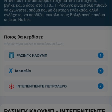
Ήταν που ήταν αδιάφορο στοιχηματικά το παιχνίδι,
βγήκε και ο άσος στο 1,10… Η Ράσινγκ είναι πολύ πιθανό
να αγωνιστεί ακόμα και με δεύτερη ενδεκάδα, αλλά
ενδέχεται να κερδίζει εύκολα τους Βολιβιανούς ακόμα
κι έτσι. No bet.
ΡΑΣΙΝΓΚ ΚΛΟΥΜΠ - ΙΝΤΕΠΕΝΤΙΕΝΤΕ