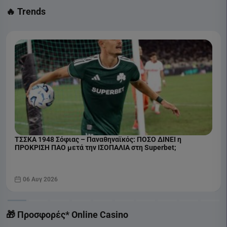
🔥 Trends
ΤΣΣΚΑ 1948 Σόφιας – Παναθηναϊκός: ΠΟΣΟ ΔΙΝΕΙ η
ΠΡΟΚΡΙΣΗ ΠΑΟ μετά την ΙΣΟΠΑΛΙΑ στη Superbet;
06 Αυγ 2026
🎁 Προσφορές* Online Casino