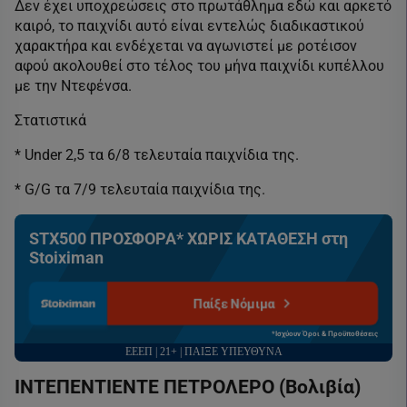
Δεν έχει υποχρεώσεις στο πρωτάθλημα εδώ και αρκετό
καιρό, το παιχνίδι αυτό είναι εντελώς διαδικαστικού
χαρακτήρα και ενδέχεται να αγωνιστεί με ροτέισον
αφού ακολουθεί στο τέλος του μήνα παιχνίδι κυπέλλου
με την Ντεφένσα.
Στατιστικά
* Under 2,5 τα 6/8 τελευταία παιχνίδια της.
* G/G τα 7/9 τελευταία παιχνίδια της.
STX500 ΠΡΟΣΦΟΡΑ* ΧΩΡΙΣ ΚΑΤΑΘΕΣΗ στη
Stoiximan
Παίξε Νόμιμα
*Ισχύουν Όροι & Προϋποθέσεις
ΕΕΕΠ | 21+ | ΠΑΙΞΕ ΥΠΕΥΘΥΝΑ
ΙΝΤΕΠΕΝΤΙΕΝΤΕ ΠΕΤΡΟΛΕΡΟ (Βολιβία)