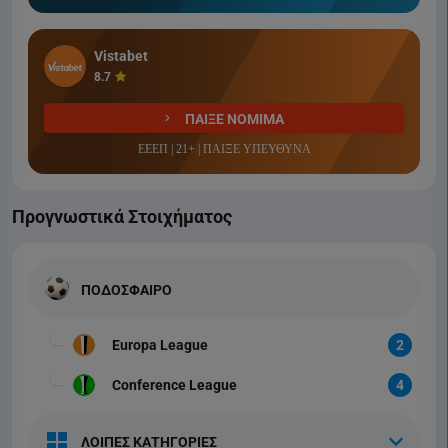
Vistabet
8.7
ΠΑΙΞΕ ΝΟΜΙΜΑ
ΕΕΕΠ | 21+ | ΠΑΙΞΕ ΥΠΕΥΘΥΝΑ
Προγνωστικά Στοιχήματος
ΠΟΔΟΣΦΑΙΡΟ
Europa League
2
Conference League
4
ΛΟΙΠΕΣ ΚΑΤΗΓΟΡΙΕΣ