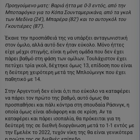
Προηγούμενο ματς: Βαριά ήττα με 0-3 εντός, από την
Μποταφόγκο για το Κόπα Σουνταμερικάνα, από τα γκολ
των Μεδίνα (24’), Μπαρέρα (82’) και το αυτογκόλ του
Γκουτιέρες (87’).
Έκανε την προσπάθειά της να υπάρξει ανταγωνιστική
στον όμιλο, αλλά αυτό δεν ήταν εύκολο. Μόνο ήττες
είχε μέχρι στιγμής, είναι η μόνη ομάδα που δεν έχει
πάρει βαθμό στη φάση των ομίλων. Τουλάχιστον έχει
πετύχει τρία γκολ, δέχτηκε όμως 13, επίδοση που είναι
η δεύτερη χειρότερη μετά της Μπλούμινγκ που έχει
παθητικό με 14.
Στην Αργεντινή δεν είναι ό,τι πιο εύκολο να καταφέρει
να πάρει τον πρώτο της βαθμό, αυτό όμως θα
προσπαθήσει και πάλι κόντρα στη σπουδαία Ράσινγκ, η
οποία όμως είναι αδιάφορη και σε κρίση. Αν τα
καταφέρει και πάρει ισοπαλία, θα πρόκειται για τη
δεύτερή της σε διεθνή διοργάνωση μετά το 1-1 εντός με
την Εμελέκ το 2022, τυχόν νίκη της θα είναι γενικότερα
η πρώτη της σε διεθνές επίπεδο.