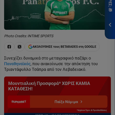
*Ισ
&
Προ
ΕΓΓ
Photo Credits: INTIME SPORTS
ΑΚΟΛΟΥΘΗΣΕ τους BETARADES στη GOOGLE
Συνεχίζει δυναμικά στο μεταγραφικό παζάρι ο
Παναθηναϊκός
, που ανακοίνωσε την απόκτηση του
Τριαντάφυλλο Τσάπρα από τον Λεβαδειακό.
Μουντιαλική Προσφορά* ΧΩΡΙΣ ΚΑΜΙΑ
ΚΑΤΑΘΕΣΗ!
Παίξε Νόμιμα
*Ισχύουν Όροι & Προϋποθέσεις