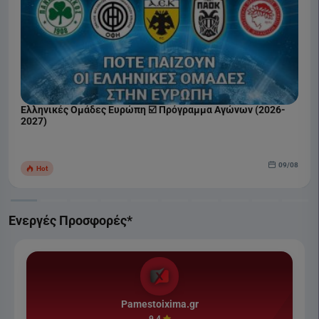
Ελληνικές Ομάδες Ευρώπη ☑️ Πρόγραμμα Αγώνων (2026-
2027)
09/08
Hot
Ενεργές Προσφορές*
Pamestoixima.gr