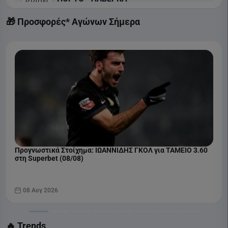
20:00
Liga Portugal
🎁 Προσφορές* Αγώνων Σήμερα
COSMOTE SPORT 2 HD
ΜΠΕΝΦΙΚΑ - ΑΚΑΝΤΕΜΙΚΑ ΒΙΣΕΟΥ
22:30
Liga Portugal
COSMOTE SPORT 1 HD
Προγνωστικά Στοίχημα: ΙΩΑΝΝΙΔΗΣ ΓΚΟΛ για ΤΑΜΕΙΟ 3.60
στη Superbet (08/08)
08 Αυγ 2026
🔥 Trends