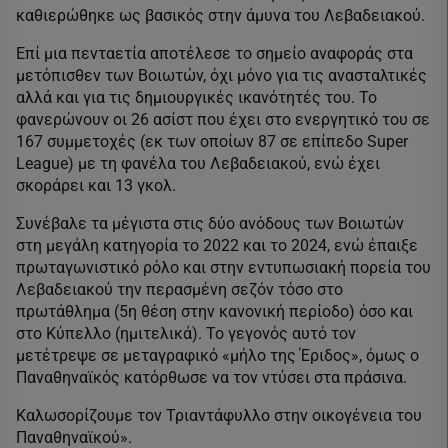
καθιερώθηκε ως βασικός στην άμυνα του Λεβαδειακού.
Επί μια πενταετία αποτέλεσε το σημείο αναφοράς στα
μετόπισθεν των Βοιωτών, όχι μόνο για τις ανασταλτικές
αλλά και για τις δημιουργικές ικανότητές του. Το
φανερώνουν οι 26 ασίστ που έχει στο ενεργητικό του σε
167 συμμετοχές (εκ των οποίων 87 σε επίπεδο Super
League) με τη φανέλα του Λεβαδειακού, ενώ έχει
σκοράρει και 13 γκολ.
Συνέβαλε τα μέγιστα στις δύο ανόδους των Βοιωτών
στη μεγάλη κατηγορία το 2022 και το 2024, ενώ έπαιξε
πρωταγωνιστικό ρόλο και στην εντυπωσιακή πορεία του
Λεβαδειακού την περασμένη σεζόν τόσο στο
πρωτάθλημα (5η θέση στην κανονική περίοδο) όσο και
στο Κύπελλο (ημιτελικά). Το γεγονός αυτό τον
μετέτρεψε σε μεταγραφικό «μήλο της Έριδος», όμως ο
Παναθηναϊκός κατόρθωσε να τον ντύσει στα πράσινα.
Καλωσορίζουμε τον Τριαντάφυλλο στην οικογένεια του
Παναθηναϊκού».