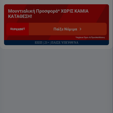
Μουντιαλική Προσφορά* ΧΩΡΙΣ ΚΑΜΙΑ
ΚΑΤΑΘΕΣΗ!
Παίξε Νόμιμα
*Ισχύουν Όροι & Προϋποθέσεις
ΕΕΕΠ | 21+ | ΠΑΙΞΕ ΥΠΕΥΘΥΝΑ