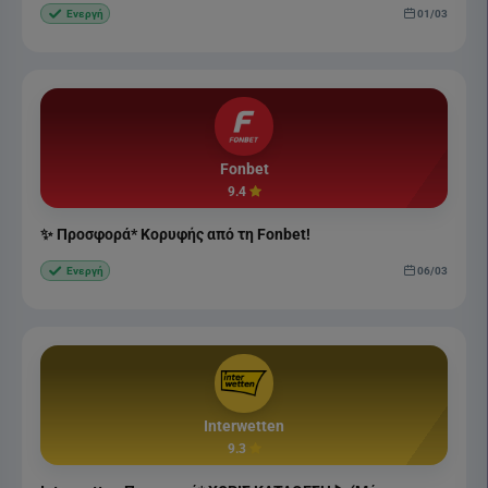
01/03
Ενεργή
Fonbet
9.4
✨ Προσφορά* Κορυφής από τη Fonbet!
06/03
Ενεργή
Interwetten
9.3