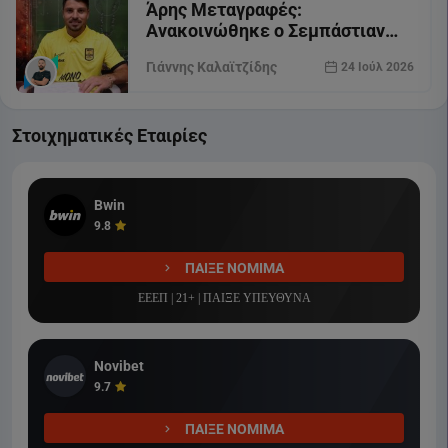
Άρης Μεταγραφές:
Ανακοινώθηκε ο Σεμπάστιαν
Παλάσιος
Γιάννης Καλαϊτζίδης
24 Ιούλ 2026
Στοιχηματικές Εταιρίες
Bwin
9.8
ΠΑΙΞΕ ΝΟΜΙΜΑ
ΕΕΕΠ | 21+ | ΠΑΙΞΕ ΥΠΕΥΘΥΝΑ
Novibet
9.7
ΠΑΙΞΕ ΝΟΜΙΜΑ