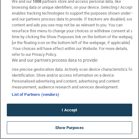
We and our
1008
partners store and access personal data, like
Κουπόνι Πάμε Στοίχημα
browsing data or unique identifiers, on your device. Selecting I Accept
Η ομάδα μας
enables tracking technologies to support the purposes shown under we
and our partners process data to provide. If trackers are disabled, some
Livescore
content and ads you see may not be as relevant to you. You can
Livescore Μπάσκετ
resurface this menu to change your choices or withdraw consent at any
Κουπόνι Μπάσκετ
time by clicking the Show Purposes link on the bottom of the webpage
[or the floating icon on the bottom-left of the webpage, if applicable]
Κουπόνι Baseball
.Your choices will have effect within our Website. For more details,
refer to our Privacy Policy.
Στοιχηματικές Εταιρίες
We and our partners process data to provide:
Στοιχηματικές Εταιρίες
Use precise geolocation data. Actively scan device characteristics for
Superbet
identification. Store and/or access information on a device.
Personalised advertising and content, advertising and content
Stoiximan
measurement, audience research and services development.
Bwin
List of Partners (vendors)
Bet365
Sportingbet
I Accept
Pamestoixima.gr
Interwetten
ΑΠΟΚΛΕΙΣΤΙΚΟ: Νέο Live Casino με
Show Purposes
προσφορά* ΧΩΡΙΣ ΚΑΤΑΘΕΣΗ!
Βαθμολογίες
*Ισχύουν Όροι & Προϋποθέσεις