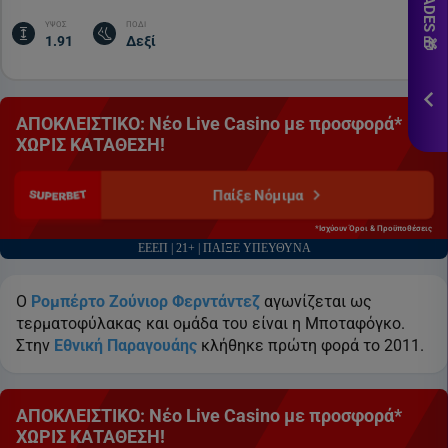
και
ΥΨΟΣ
ΠΟΔΙ
Πρ
1.91
Δεξί
ΕΓΓ
ΑΠΟΚΛΕΙΣΤΙΚΟ: Νέο Live Casino με προσφορά*
ΧΩΡΙΣ ΚΑΤΑΘΕΣΗ!
Παίξε Νόμιμα
*Ισχύουν Όροι & Προϋποθέσεις
ΕΕΕΠ | 21+ | ΠΑΙΞΕ ΥΠΕΥΘΥΝΑ
Ο
Ρομπέρτο Ζούνιορ Φερντάντεζ
αγωνίζεται ως
τερματοφύλακας και ομάδα του είναι η Μποταφόγκο.
Στην
Εθνική Παραγουάης
κλήθηκε πρώτη φορά το 2011.
ΑΠΟΚΛΕΙΣΤΙΚΟ: Νέο Live Casino με προσφορά*
ΧΩΡΙΣ ΚΑΤΑΘΕΣΗ!