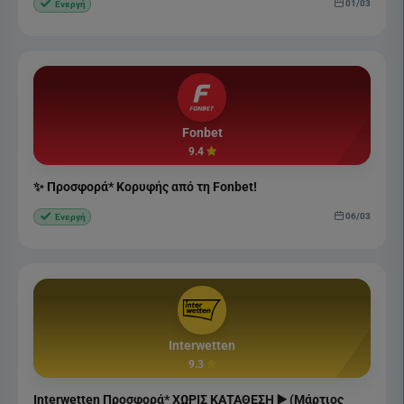
01/03
Ενεργή
Fonbet
9.4
✨ Προσφορά* Κορυφής από τη Fonbet!
06/03
Ενεργή
Interwetten
9.3
Interwetten Προσφορά* ΧΩΡΙΣ ΚΑΤΑΘΕΣΗ ▶️ (Μάρτιος