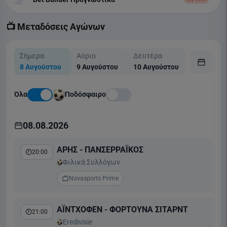
📺 Μεταδόσεις Αγώνων
Σήμερα
Αύριο
Δευτέρα
Τρίτη
8 Αυγούστου
9 Αυγούστου
10 Αυγούστου
11 Αυγούσ
Όλα
Ποδόσφαιρο
08.08.2026
ΑΡΗΣ - ΠΑΝΣΕΡΡΑΪΚΟΣ
20:00
Φιλικά Συλλόγων
Novasports Prime
ΑΪΝΤΧΟΦΕΝ - ΦΟΡΤΟΥΝΑ ΣΙΤΑΡΝΤ
21:00
Eredivisie