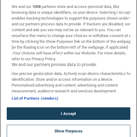
We and our
1008
partners store and access personal data, like
browsing data or unique identifiers, on your device. Selecting I Accept
enables tracking technologies to support the purposes shown under we
and our partners process data to provide. If trackers are disabled, some
content and ads you see may not be as relevant to you. You can
resurface this menu to change your choices or withdraw consent at any
time by clicking the Show Purposes link on the bottom of the webpage
[or the floating icon on the bottom-left of the webpage, if applicable]
.Your choices will have effect within our Website. For more details,
refer to our Privacy Policy.
Επικοινωνία
Links
We and our partners process data to provide:
Use precise geolocation data. Actively scan device characteristics for
Όροι Χρήσης
Πολιτική Απορρήτου
identification. Store and/or access information on a device.
Personalised advertising and content, advertising and content
Πολιτική Χρήσης Cookies
Υπεύθυνος Στοιχηματισμός
measurement, audience research and services development.
List of Partners (vendors)
Betarades Business Model
Editorial Policy
I Accept
ΝΕΑ GIGA ΠΡΟΣΦΟΡΑ* ΓΝΩΡΙΜΙΑΣ
στην Bwin!
Show Purposes
*Ισχύουν Όροι & Προϋποθέσεις