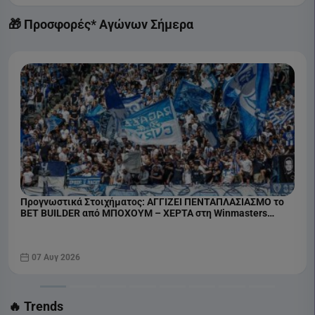
Liga Portugal Betclic
🎁 Προσφορές* Αγώνων Σήμερα
COSMOTE SPORT 2 HD
Προγνωστικά Στοιχήματος: ΑΓΓΙΖΕΙ ΠΕΝΤΑΠΛΑΣΙΑΣΜΟ το
BET BUILDER από ΜΠΟΧΟΥΜ – ΧΕΡΤΑ στη Winmasters
(07/08)
07 Αυγ 2026
🔥 Trends