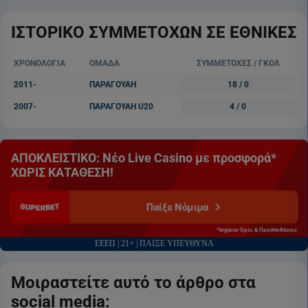
ΙΣΤΟΡΙΚΟ ΣΥΜΜΕΤΟΧΩΝ ΣΕ ΕΘΝΙΚΕΣ
ΧΡΟΝΟΛΟΓΙΑ
ΟΜΑΔΑ
ΣΥΜΜΕΤΟΧΕΣ / ΓΚΟΛ
2011-
ΠΑΡΑΓΟΥΑΗ
18 / 0
2007-
ΠΑΡΑΓΟΥΑΗ U20
4 / 0
ΑΠΟΚΛΕΙΣΤΙΚΟ: Νέο Live Casino με προσφορά*
ΧΩΡΙΣ ΚΑΤΑΘΕΣΗ!
Παίξε Νόμιμα
*Ισχύουν Όροι & Προϋποθέσεις
ΕΕΕΠ | 21+ | ΠΑΙΞΕ ΥΠΕΥΘΥΝΑ
Μοιραστείτε αυτό το άρθρο στα
social media: