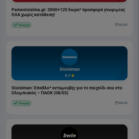
Pamestoixima.gr: 3000+120 δώρα* προσφορά γνωριμίας
ΟΛΑ χωρίς κατάθεση!
02/03
Ενεργή
Stoiximan
9.7
Stoiximan: Έπαθλο* ανταμοιβής για το παιχνίδι σου στο
Ολυμπιακός – ΠΑΟΚ (08/03)
08/03
Ενεργή