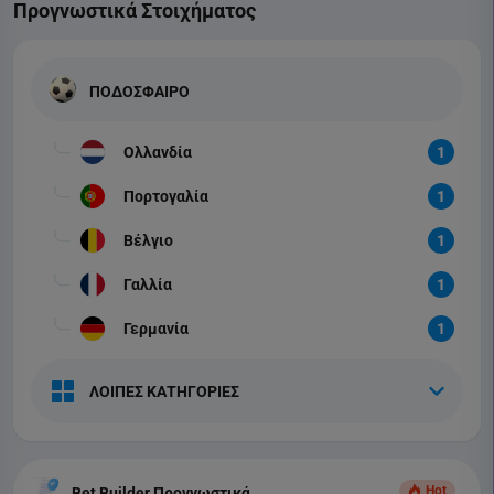
Προγνωστικά Στοιχήματος
ΠΟΔΟΣΦΑΙΡΟ
Ολλανδία
1
Πορτογαλία
1
Βέλγιο
1
Γαλλία
1
Γερμανία
1
ΛΟΙΠΕΣ ΚΑΤΗΓΟΡΙΕΣ
Hot
Bet Builder Προγνωστικά