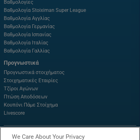
Βαθμολογίες
Βαθμολογία Stoiximan Super League
Βαθμολογία Αγγλίας
Βαθμολογία Γερμανίας
Βαθμολογία Ισπανίας
Βαθμολογία Ιταλίας
Βαθμολογία Γαλλίας
Προγνωστικά
Προγνωστικά στοιχήματος
Στοιχηματικές Εταιρίες
Τζίροι Αγώνων
Πτώση Αποδόσεων
Κουπόνι Πάμε Στοίχημα
Livescore
We Care About Your Privacy