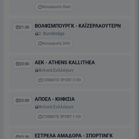
Novasports Start
ΒΟΛΦΣΜΠΟΥΡΓΚ - ΚΑΪΖΕΡΛΑΟΥΤΕΡΝ
21:30
2. Bundesliga
Novasports 3HD
ΑΕΚ - ATHENS KALLITHEA
22:00
Φιλικά Συλλόγων
COSMOTE SPORT 3 HD
ΑΠΟΕΛ - ΚΗΦΙΣΙΑ
22:00
Φιλικά Συλλόγων
COSMOTE SPORT 1 HD
ΕΣΤΡΕΛΑ ΑΜΑΔΟΡΑ - ΣΠΟΡΤΙΝΓΚ
22:30