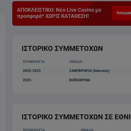
ΑΠΟΚΛΕΙΣΤΙΚΟ: Νέο Live Casino με
προσφορά* ΧΩΡΙΣ ΚΑΤΑΘΕΣΗ!
Τρίτη
Τετάρτη
Πέμπτη
Παρασκευή
11 Αυγούστου
12 Αυγούστου
13 Αυγούστου
14 Αυγούστου
ΙΣΤΟΡΙΚΟ ΣΥΜΜΕΤΟΧΩΝ
ΧΡΟΝΟΛΟΓΙΑ
ΟΜΑΔΑ
2022-2023
ΣΑΜΠΝΤΟΡΙΑ (δανεικός)
2022-
ΒΟΪΒΟΝΤΙΝΑ
ΙΣΤΟΡΙΚΟ ΣΥΜΜΕΤΟΧΩΝ ΣΕ ΕΘΝ
ΧΡΟΝΟΛΟΓΙΑ
ΟΜΑΔΑ