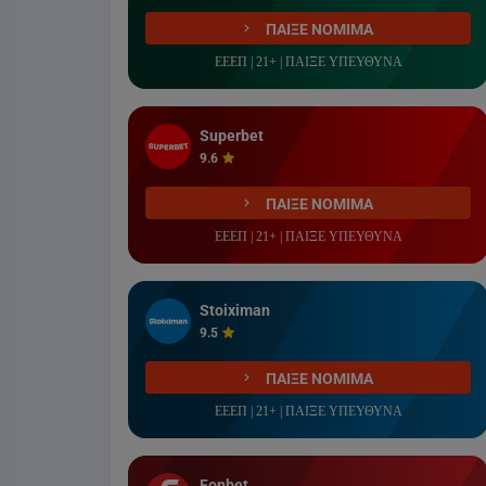
ΠΑΙΞΕ ΝΟΜΙΜΑ
ΕΕΕΠ | 21+ | ΠΑΙΞΕ ΥΠΕΥΘΥΝΑ
Superbet
9.6
ΠΑΙΞΕ ΝΟΜΙΜΑ
ΕΕΕΠ | 21+ | ΠΑΙΞΕ ΥΠΕΥΘΥΝΑ
Stoiximan
9.5
ΠΑΙΞΕ ΝΟΜΙΜΑ
ΕΕΕΠ | 21+ | ΠΑΙΞΕ ΥΠΕΥΘΥΝΑ
Fonbet