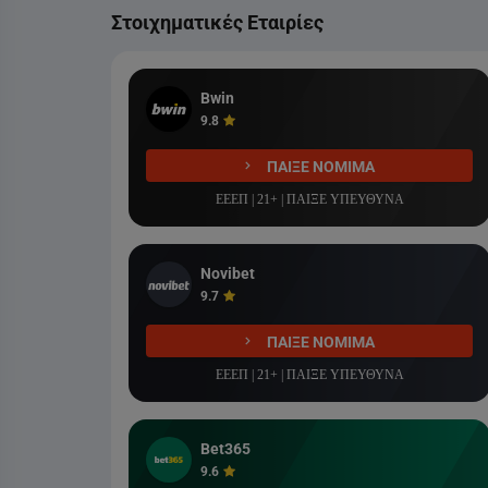
22:30
ΣΠΟΡΤΙΝΓΚ
Στοιχηματικές Εταιρίες
Liga Portugal Betclic
COSMOTE SPORT 2 HD
Bwin
9.8
ΠΑΙΞΕ ΝΟΜΙΜΑ
ΕΕΕΠ | 21+ | ΠΑΙΞΕ ΥΠΕΥΘΥΝΑ
Novibet
9.7
ΠΑΙΞΕ ΝΟΜΙΜΑ
ΕΕΕΠ | 21+ | ΠΑΙΞΕ ΥΠΕΥΘΥΝΑ
Bet365
9.6