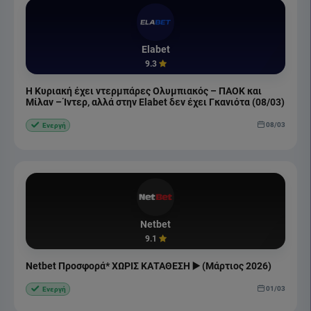
Elabet
9.3
Η Κυριακή έχει ντερμπάρες Ολυμπιακός – ΠΑΟΚ και
Μίλαν – Ίντερ, αλλά στην Elabet δεν έχει Γκανιότα (08/03)
08/03
Ενεργή
Netbet
9.1
Netbet Προσφορά* ΧΩΡΙΣ ΚΑΤΑΘΕΣΗ ▶️ (Μάρτιος 2026)
01/03
Ενεργή