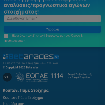
αναλύσεις/προγνωστικά αγώνων
στοιχήματος!
Υποβολή
Είμαι άνω των 21 ετών | Συμφωνώ με τους Όρους &
Προϋποθέσεις*
© Copyright 2026 Betarades
21+
Κουπόνι Πάμε Στοίχημα
Κουπόνι Πάμε Στοίχημα
Η ομάδα μας