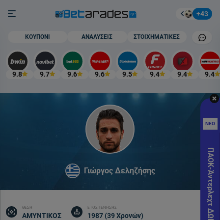
Στοίχημα
Burger button
+43
Mobile cham
ΚΟΥΠΟΝΙ
ΑΝΑΛΥΣΕΙΣ
ΣΤΟΙΧΗΜΑΤΙΚΕΣ
9.8
9.7
9.6
9.6
9.5
9.4
9.4
9.4
710
δώ
ΝΕΟ
ΟΛ
ΚΑ
ΠΑΟK-Άντερλεχτ ΔΩΡΕΑΝ* 🎁
Pr
Γιώργος Δεληζήσης
SU
Εγγ
Win
ΘΕΣΗ
ΕΤΟΣ ΓΕΝΗΣΗΣ
ΜΟ
ΑΜΥΝΤΙΚΟΣ
1987 (39 Χρονών)