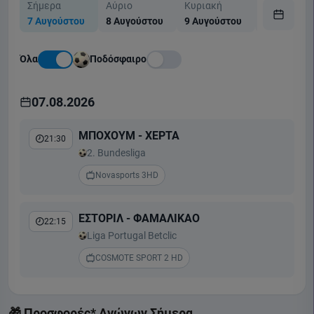
Σήμερα
Αύριο
Κυριακή
Δευτέρα
7 Αυγούστου
8 Αυγούστου
9 Αυγούστου
10 Αυγούσ
Όλα
Ποδόσφαιρο
07.08.2026
ΜΠΟΧΟΥΜ - ΧΕΡΤΑ
21:30
2. Bundesliga
Novasports 3HD
ΕΣΤΟΡΙΛ - ΦΑΜΑΛΙΚΑΟ
22:15
Liga Portugal Betclic
COSMOTE SPORT 2 HD
🎁 Προσφορές* Αγώνων Σήμερα