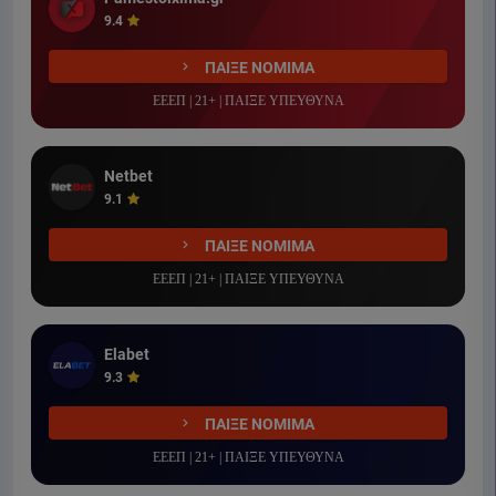
9.4
ΠΑΙΞΕ ΝΟΜΙΜΑ
ΕΕΕΠ | 21+ | ΠΑΙΞΕ ΥΠΕΥΘΥΝΑ
Netbet
9.1
ΠΑΙΞΕ ΝΟΜΙΜΑ
ΕΕΕΠ | 21+ | ΠΑΙΞΕ ΥΠΕΥΘΥΝΑ
Elabet
9.3
ΠΑΙΞΕ ΝΟΜΙΜΑ
ΕΕΕΠ | 21+ | ΠΑΙΞΕ ΥΠΕΥΘΥΝΑ