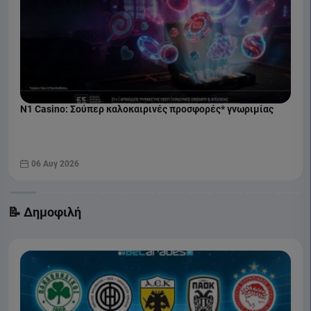
N1 Casino: Σούπερ καλοκαιρινές προσφορές* γνωριμίας
06 Αυγ 2026
📝 Δημοφιλή