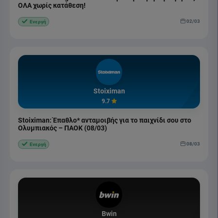
ΟΛΑ χωρίς κατάθεση!
02/03
Ενεργή
Stoiximan
9.7
Stoiximan: Έπαθλο* ανταμοιβής για το παιχνίδι σου στο
Ολυμπιακός – ΠΑΟΚ (08/03)
08/03
Ενεργή
Bwin