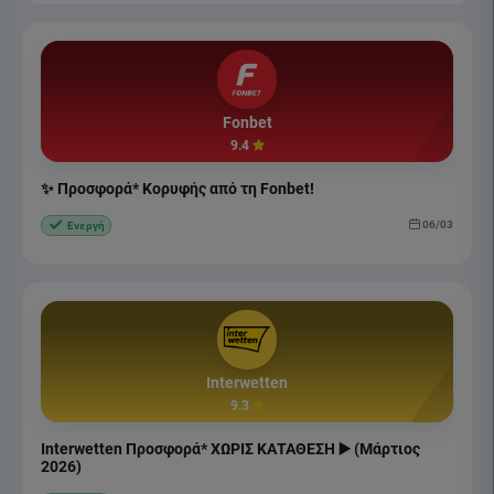
Fonbet
9.4
✨ Προσφορά* Κορυφής από τη Fonbet!
06/03
Ενεργή
Interwetten
9.3
Interwetten Προσφορά* ΧΩΡΙΣ ΚΑΤΑΘΕΣΗ ▶️ (Μάρτιος
2026)