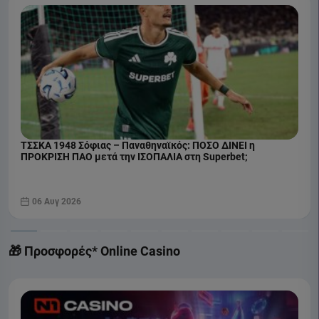
ΤΣΣΚΑ 1948 Σόφιας – Παναθηναϊκός: ΠΟΣΟ ΔΙΝΕΙ η
ΠΡΟΚΡΙΣΗ ΠΑΟ μετά την ΙΣΟΠΑΛΙΑ στη Superbet;
06 Αυγ 2026
🎁 Προσφορές* Online Casino