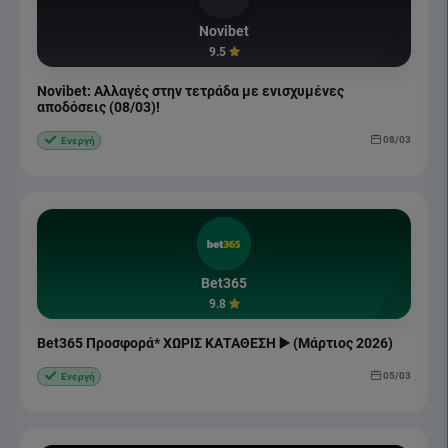
Novibet
9.5
Novibet: Αλλαγές στην τετράδα με ενισχυμένες
αποδόσεις (08/03)!
08/03
Ενεργή
Bet365
9.8
Bet365 Προσφορά* ΧΩΡΙΣ ΚΑΤΑΘΕΣΗ ▶️ (Μάρτιος 2026)
05/03
Ενεργή