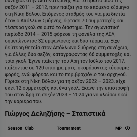
συνέχισε στην ΑΕΠ Κατερίνης για το πρώτο μισό της
σεζόν 2011 – 2012, πριν παίξει για το επόμενο εξάμηνο
στη Νίκη Βόλου. Επόμενος σταθμός του για μια διετία
ήταν ο Απόλλων Σμύρνης, έφτασε 70 συμμετοχές και
τέσσερα γκολ σε αυτό το διάστημα. Την αγωνιστική
περίοδο 2014 – 2015 φόρεσε τη φανέλα της ΑΕΛ,
σημειώνοντας 32 εμφανίσεις και δύο τέρματα. Είχε
δεύτερη θητεία στον Απόλλωνα Σμύρνης στη συνέχεια,
για άλλες δύο σεζόν, καταγράφοντας 66 συμμετοχές και
τρία γκολ. Έγινε παίκτης του Άρη τον Ιούλιο του 2017,
παίζοντας σε 120 επίσημα ματς, σκοράροντας τέσσερις
φορές, ενώ φόρεσε και το περιβραχιόνιο του αρχηγού.
Γύρισε στη Νίκη Βόλου για τη σεζόν 2022 – 2023, είχε
εκεί 12 συμμετοχές και ένα γκολ. Έκανε την επιστροφή
του στον Άρη τη σεζόν 2023 – 2024 για να κλείσει εκεί
την καριέρα του.
Γιώργος Δεληζήσης – Στατιστικά
Season
Club
Tournament
MP