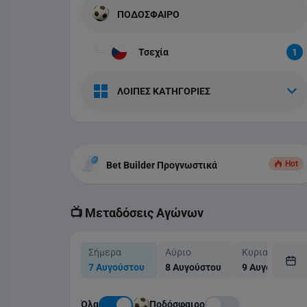
ΠΟΔΟΣΦΑΙΡΟ
Τσεχία
1
ΛΟΙΠΕΣ ΚΑΤΗΓΟΡΙΕΣ
Hot
Bet Builder Προγνωστικά
📺 Μεταδόσεις Αγώνων
Σήμερα
Αύριο
Κυριακή
7 Αυγούστου
8 Αυγούστου
9 Αυγούστου
Όλα
Ποδόσφαιρο