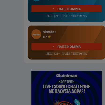
ΠΑΙΞΕ ΝΟΜΙΜΑ
ΕΕΕΠ | 21+ | ΠΑΙΞΕ ΥΠΕΥΘΥΝΑ
Vistabet
8.7
ΠΑΙΞΕ ΝΟΜΙΜΑ
ΕΕΕΠ | 21+ | ΠΑΙΞΕ ΥΠΕΥΘΥΝΑ