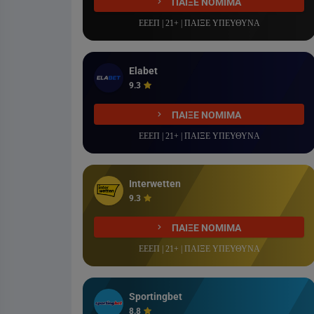
ΠΑΙΞΕ ΝΟΜΙΜΑ
ΕΕΕΠ | 21+ | ΠΑΙΞΕ ΥΠΕΥΘΥΝΑ
Elabet
9.3
ΠΑΙΞΕ ΝΟΜΙΜΑ
ΕΕΕΠ | 21+ | ΠΑΙΞΕ ΥΠΕΥΘΥΝΑ
Interwetten
9.3
ΠΑΙΞΕ ΝΟΜΙΜΑ
ΕΕΕΠ | 21+ | ΠΑΙΞΕ ΥΠΕΥΘΥΝΑ
Sportingbet
8.8