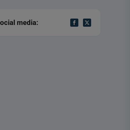
ocial media: