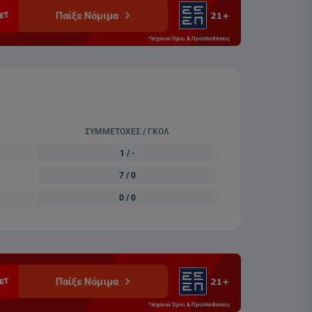
Παίξε Νόμιμα
*Ισχύουν Όροι & Προϋποθέσεις
ΣΥΜΜΕΤΟΧΕΣ / ΓΚΟΛ
1 / -
7 / 0
0 / 0
Παίξε Νόμιμα
*Ισχύουν Όροι & Προϋποθέσεις