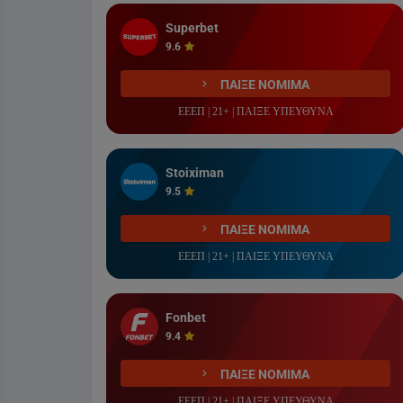
Superbet
9.6
ΠΑΙΞΕ ΝΟΜΙΜΑ
ΕΕΕΠ | 21+ | ΠΑΙΞΕ ΥΠΕΥΘΥΝΑ
Stoiximan
9.5
ΠΑΙΞΕ ΝΟΜΙΜΑ
ΕΕΕΠ | 21+ | ΠΑΙΞΕ ΥΠΕΥΘΥΝΑ
Fonbet
9.4
ΠΑΙΞΕ ΝΟΜΙΜΑ
ΕΕΕΠ | 21+ | ΠΑΙΞΕ ΥΠΕΥΘΥΝΑ