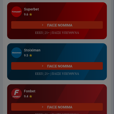
Superbet
9.6
ΠΑΙΞΕ ΝΟΜΙΜΑ
ΕΕΕΠ | 21+ | ΠΑΙΞΕ ΥΠΕΥΘΥΝΑ
Stoiximan
9.5
ΠΑΙΞΕ ΝΟΜΙΜΑ
ΕΕΕΠ | 21+ | ΠΑΙΞΕ ΥΠΕΥΘΥΝΑ
Fonbet
9.4
ΠΑΙΞΕ ΝΟΜΙΜΑ