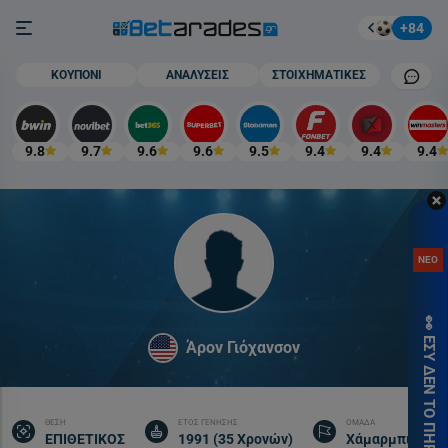
Στοίχημα
Burger button
+84
Mobile cham
ΚΟΥΠΟΝΙ
ΑΝΑΛΥΣΕΙΣ
ΣΤΟΙΧΗΜΑΤΙΚΕΣ
9.8
9.7
9.6
9.6
9.5
9.4
9.4
9.4
ΚΑΛΟ
ΝΕΟ
Προσ
ΧΩΡΙ
👀 ΕΣΥ ΔΕΝ ΤΟ ΠΗΡΕΣ; 🎁
Με 1
Άρον Γιόχανσον
Εγγρ
Novib
εδώ 
ΘΕΣΗ
ΕΤΟΣ ΓΕΝΗΣΗΣ
ΟΜΑΔΑ
SUM
ΕΠΙΘΕΤΙΚΟΣ
1991 (35 Χρονών)
Χάμαρμπι