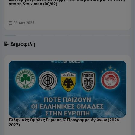
από τη Stoiximan (08/09)!
09 Αυγ 2026
📝 Δημοφιλή
Ελληνικές Ομάδες Ευρώπη ☑️ Πρόγραμμα Αγώνων (2026-
2027)