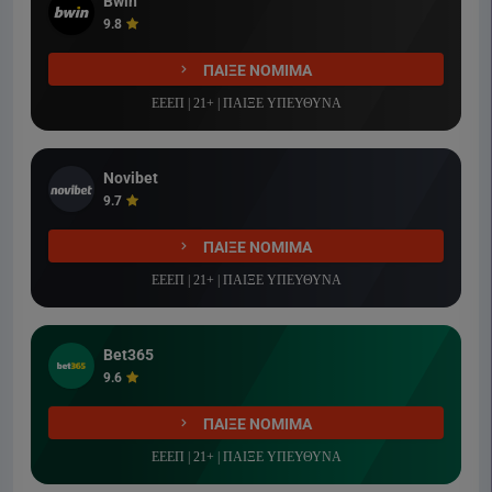
Bwin
9.8
ΠΑΙΞΕ ΝΟΜΙΜΑ
ΕΕΕΠ | 21+ | ΠΑΙΞΕ ΥΠΕΥΘΥΝΑ
Novibet
9.7
ΠΑΙΞΕ ΝΟΜΙΜΑ
ΕΕΕΠ | 21+ | ΠΑΙΞΕ ΥΠΕΥΘΥΝΑ
Bet365
9.6
ΠΑΙΞΕ ΝΟΜΙΜΑ
ΕΕΕΠ | 21+ | ΠΑΙΞΕ ΥΠΕΥΘΥΝΑ