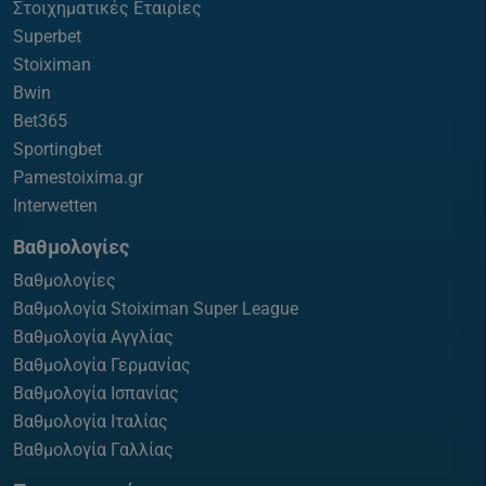
Στοιχηματικές Εταιρίες
Superbet
Stoiximan
Bwin
Bet365
Sportingbet
Pamestoixima.gr
Interwetten
Βαθμολογίες
Βαθμολογίες
Βαθμολογία Stoiximan Super League
Βαθμολογία Αγγλίας
Βαθμολογία Γερμανίας
Βαθμολογία Ισπανίας
Βαθμολογία Ιταλίας
Βαθμολογία Γαλλίας