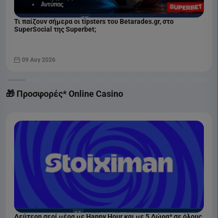
Τι παίζουν σήμερα οι tipsters του Betarades.gr, στο
SuperSocial της Superbet;
09 Αυγ 2026
🎁 Προσφορές* Online Casino
Δεύτερη σερί μέρα με Happy Hour και με 5 Δώρα* σε όλους