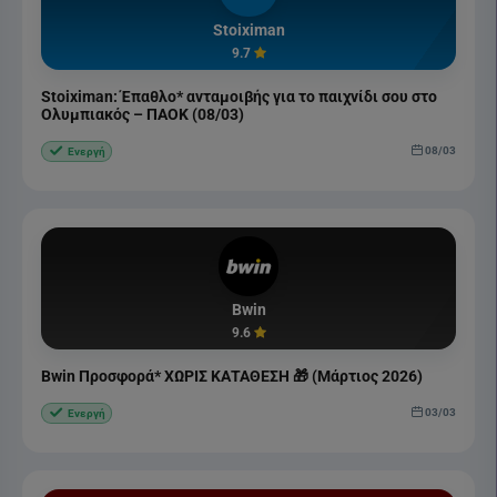
Stoiximan
9.7
Stoiximan: Έπαθλο* ανταμοιβής για το παιχνίδι σου στο
Ολυμπιακός – ΠΑΟΚ (08/03)
08/03
Ενεργή
Bwin
9.6
Bwin Προσφορά* ΧΩΡΙΣ ΚΑΤΑΘΕΣΗ 🎁 (Μάρτιος 2026)
03/03
Ενεργή