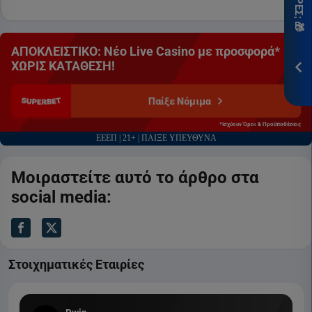
*Ισχ
Προϋ
ΑΠΟΚΛΕΙΣΤΙΚΟ: Νέο Live Casino με προσφορά*
ΧΩΡΙΣ ΚΑΤΑΘΕΣΗ!
ΕΓΓ
Παίξε Νόμιμα
*Ισχύουν Όροι & Προϋποθέσεις
ΕΕΕΠ | 21+ | ΠΑΙΞΕ ΥΠΕΥΘΥΝΑ
Μοιραστείτε αυτό το άρθρο στα
social media:
Στοιχηματικές Εταιρίες