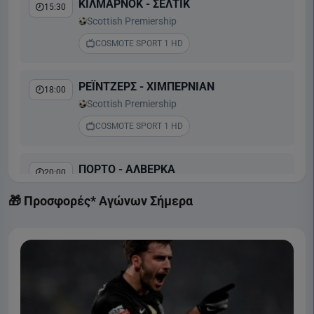
ΚΙΛΜΑΡΝΟΚ - ΣΕΛΤΙΚ
15:30
Scottish Premiership
COSMOTE SPORT 1 HD
ΡΕΪΝΤΖΕΡΣ - ΧΙΜΠΕΡΝΙΑΝ
18:00
Scottish Premiership
COSMOTE SPORT 1 HD
ΠΟΡΤΟ - ΑΛΒΕΡΚΑ
20:00
Liga Portugal
🎁 Προσφορές* Αγώνων Σήμερα
COSMOTE SPORT 2 HD
ΜΠΕΝΦΙΚΑ - ΑΚΑΝΤΕΜΙΚΑ ΒΙΣΕΟΥ
22:30
Liga Portugal
COSMOTE SPORT 1 HD