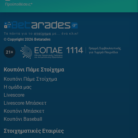
Προϋποθέσεις*
© Copyright 2026 Betarades
21+
Κουπόνι Πάμε Στοίχημα
Κουπόνι Πάμε Στοίχημα
Η ομάδα μας
Livescore
Livescore Μπάσκετ
Κουπόνι Μπάσκετ
Κουπόνι Baseball
Στοιχηματικές Εταιρίες