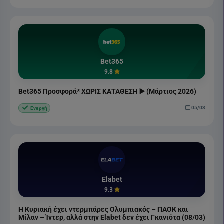
Bet365
9.8
Bet365 Προσφορά* ΧΩΡΙΣ ΚΑΤΑΘΕΣΗ ▶️ (Μάρτιος 2026)
05/03
Ενεργή
Elabet
9.3
Η Κυριακή έχει ντερμπάρες Ολυμπιακός – ΠΑΟΚ και
Μίλαν – Ίντερ, αλλά στην Elabet δεν έχει Γκανιότα (08/03)