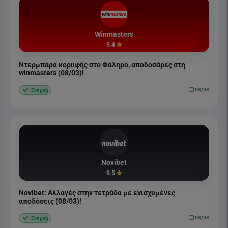
Winmasters
9.4
Ντερμπάρα κορυφής στο Φάληρο, αποδοσάρες στη
winmasters (08/03)!
08/03
Ενεργή
Novibet
9.5
Novibet: Αλλαγές στην τετράδα με ενισχυμένες
αποδόσεις (08/03)!
08/03
Ενεργή