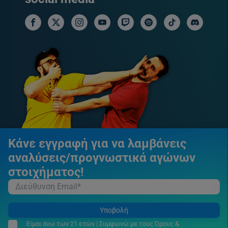
facebook social link
x social link
instagram social link
youtube social link
twitch social link
spotify social link
tiktok social link
discord soci
Κάνε εγγραφή για να λαμβάνεις
αναλύσεις/προγνωστικά αγώνων
στοιχήματος!
Υποβολή
Είμαι άνω των 21 ετών | Συμφωνώ με τους Όρους &