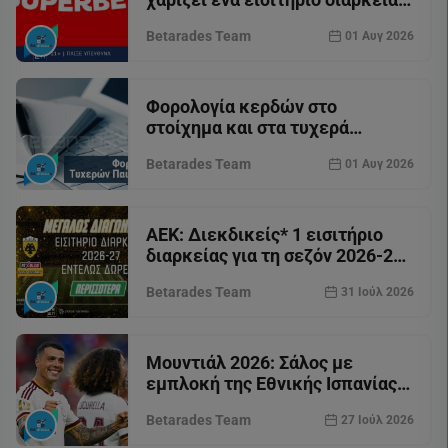
για τον Παναθηναϊκό
Betarades Team
01 Αυγ 2026
Φορολογία κερδών στο
στοίχημα και στα τυχερά
παιχνίδια
Betarades Team
01 Αυγ 2026
ΑΕΚ: Διεκδικείς* 1 εισιτήριο
διαρκείας για τη σεζόν 2026-27
(διαγωνισμός*)
Betarades Team
31 Ιούλ 2026
Μουντιάλ 2026: Σάλος με
εμπλοκή της Εθνικής Ισπανίας
σε πιθανό στημένο παιχνίδι - Τι
Betarades Team
27 Ιούλ 2026
ερευνούν οι αρχές