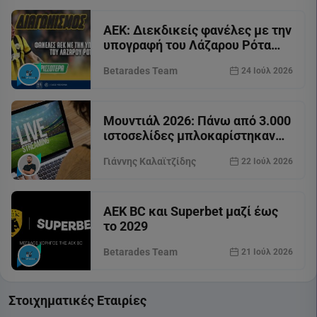
ΑΕΚ: Διεκδικείς φανέλες με την
υπογραφή του Λάζαρου Ρότα
(διαγωνισμός*)
Betarades Team
24 Ιούλ 2026
Μουντιάλ 2026: Πάνω από 3.000
ιστοσελίδες μπλοκαρίστηκαν
για παράνομες μεταδόσεις
Γιάννης Καλαϊτζίδης
22 Ιούλ 2026
αγώνων
AEK BC και Superbet μαζί έως
το 2029
Betarades Team
21 Ιούλ 2026
Στοιχηματικές Εταιρίες