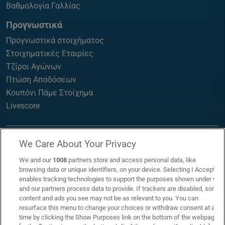
Βαθμολογία Γαλλίας
Προγνωστικά
Προγνωστικά στοιχήματος
Στοιχηματικές Εταιρίες
Τζίροι Αγώνων
Πτώση Αποδόσεων
Κουπόνι Πάμε Στοίχημα
Livescore
We Care About Your Privacy
We and our
1008
partners store and access personal data, like
browsing data or unique identifiers, on your device. Selecting I Accept
enables tracking technologies to support the purposes shown under we
and our partners process data to provide. If trackers are disabled, some
content and ads you see may not be as relevant to you. You can
resurface this menu to change your choices or withdraw consent at any
time by clicking the Show Purposes link on the bottom of the webpage