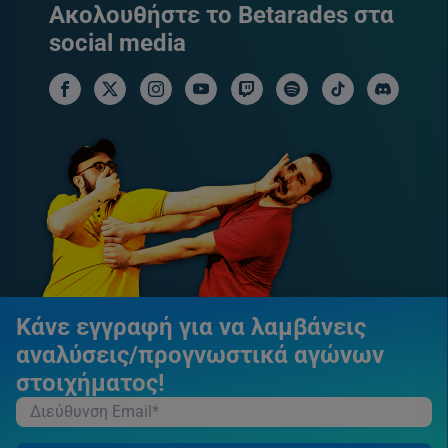
Ακολουθήστε το Betarades στα
social media
facebook social link
x social link
instagram social link
youtube social link
twitch social link
spotify social link
tiktok social link
discord soci
Κάνε εγγραφή για να λαμβάνεις
αναλύσεις/προγνωστικά αγώνων
στοιχήματος!