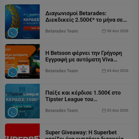
Διαγωνισμοί Betarades:
Διεκδικείς 2.500€* το μήνα σε
Tipster League & Discord!
Betarades Team
08 Αυγ 2026
Η Betsson φέρνει την Γρήγορη
Εγγραφή με αυτόματη Viva
Ταυτοποίηση μέσω gov.gr και
Betarades Team
04 Αυγ 2026
αλλάζει το παιχνίδι!
Παίξε και κέρδισε 1.500€ στο
Tipster League του
Betarades.gr!
Betarades Team
03 Αυγ 2026
Super Giveaway: Η Superbet
χαρίζει ένα εισιτήριο διαρκείας