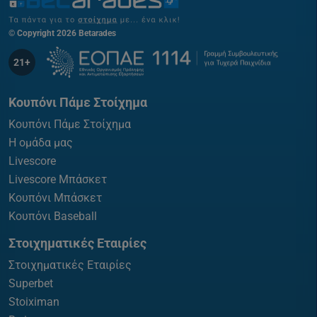
© Copyright 2026 Betarades
21+
Κουπόνι Πάμε Στοίχημα
Κουπόνι Πάμε Στοίχημα
Η ομάδα μας
Livescore
Livescore Μπάσκετ
Κουπόνι Μπάσκετ
Κουπόνι Baseball
Στοιχηματικές Εταιρίες
Στοιχηματικές Εταιρίες
Superbet
Stoiximan