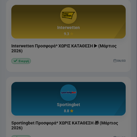
Interwetten
9.3
Interwetten Προσφορά* ΧΩΡΙΣ ΚΑΤΑΘΕΣΗ ▶️ (Μάρτιος
2026)
06/03
Ενεργή
Sportingbet
8.8
Sportingbet Προσφορά* ΧΩΡΙΣ ΚΑΤΑΘΕΣΗ 🎁 (Μάρτιος
2026)