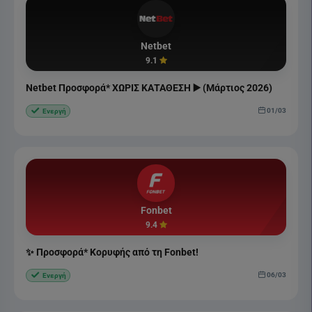
Netbet
9.1
Netbet Προσφορά* ΧΩΡΙΣ ΚΑΤΑΘΕΣΗ ▶️ (Μάρτιος 2026)
01/03
Ενεργή
Fonbet
9.4
✨ Προσφορά* Κορυφής από τη Fonbet!
06/03
Ενεργή