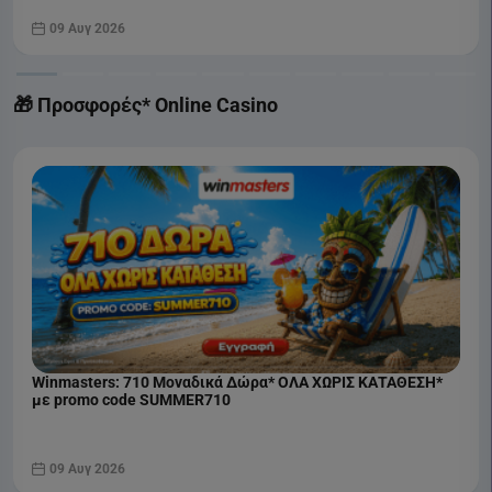
09 Αυγ 2026
🎁 Προσφορές* Online Casino
Winmasters: 710 Μοναδικά Δώρα* ΟΛΑ ΧΩΡΙΣ ΚΑΤΑΘΕΣΗ*
με promo code SUMMER710
09 Αυγ 2026