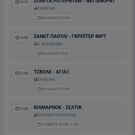
ΣΠΑΡΤΑ ΡΟΤΕΡΝΤΑΜ - ΦΕΓΙΕΝΟΡΝΤ
13:15
Eredivisie
Novasports Prime
ΣΑΝΚΤ ΠΑΟΥΛΙ - ΓΚΡΟΪΤΕΡ ΦΙΡΤ
14:30
2. Bundesliga
Novasports Start
ΤΣΒΟΛΕ - ΑΓΙΑΞ
15:30
Eredivisie
Novasports Prime
ΚΙΛΜΑΡΝΟΚ - ΣΕΛΤΙΚ
15:30
Scottish Premiership
COSMOTE SPORT 1 HD