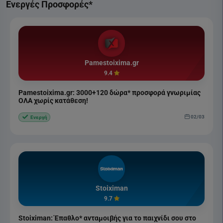
Ενεργές Προσφορές*
Pamestoixima.gr
9.4
Pamestoixima.gr: 3000+120 δώρα* προσφορά γνωριμίας
ΟΛΑ χωρίς κατάθεση!
02/03
Ενεργή
Stoiximan
9.7
Stoiximan: Έπαθλο* ανταμοιβής για το παιχνίδι σου στο