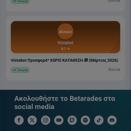
01/03
Ενεργή
Vistabet
8.7
Vistabet Προσφορά* ΧΩΡΙΣ ΚΑΤΑΘΕΣΗ 🎁 (Μάρτιος 2026)
01/03
Ενεργή
Ακολουθήστε το Betarades στα
social media
facebook social link
x social link
instagram social link
youtube social link
twitch social link
spotify social link
tiktok social link
discord soci