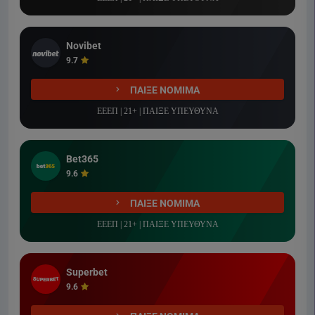
Novibet
9.7
ΠΑΙΞΕ ΝΟΜΙΜΑ
ΕΕΕΠ | 21+ | ΠΑΙΞΕ ΥΠΕΥΘΥΝΑ
Bet365
9.6
ΠΑΙΞΕ ΝΟΜΙΜΑ
ΕΕΕΠ | 21+ | ΠΑΙΞΕ ΥΠΕΥΘΥΝΑ
Superbet
9.6