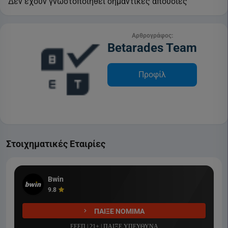
Δεν έχουν γνωστοποιηθεί σημαντικές απουσίες
Αρθρογράφος:
Betarades Team
Προφίλ
Στοιχηματικές Εταιρίες
Bwin
9.8
ΠΑΙΞΕ ΝΟΜΙΜΑ
ΕΕΕΠ | 21+ | ΠΑΙΞΕ ΥΠΕΥΘΥΝΑ