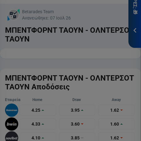
*Ισ
&
Betarades Team
Προ
Ανανεώθηκε:
07 Ιούλ 26
ΜΠΕΝΤΦΟΡΝΤ ΤΑΟΥΝ - ΟΛΝΤΕΡΣΟΤ
ΕΓΓ
ΤΑΟΥΝ
ΜΠΕΝΤΦΟΡΝΤ ΤΑΟΥΝ - ΟΛΝΤΕΡΣΟΤ
ΤΑΟΥΝ Αποδόσεις
Εταιρεία
Home
Draw
Away
4.25
3.95
1.62
4.33
3.60
1.60
4.10
3.85
1.62