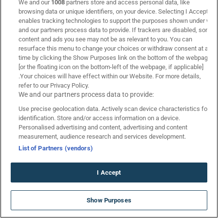
We and our
1008
partners store and access personal data, like
Stoiximan
browsing data or unique identifiers, on your device. Selecting I Accept
Bwin
enables tracking technologies to support the purposes shown under we
and our partners process data to provide. If trackers are disabled, some
Bet365
content and ads you see may not be as relevant to you. You can
Sportingbet
resurface this menu to change your choices or withdraw consent at any
time by clicking the Show Purposes link on the bottom of the webpage
Pamestoixima.gr
[or the floating icon on the bottom-left of the webpage, if applicable]
Interwetten
.Your choices will have effect within our Website. For more details,
refer to our Privacy Policy.
Βαθμολογίες
We and our partners process data to provide:
Βαθμολογίες
Use precise geolocation data. Actively scan device characteristics for
Βαθμολογία Stoiximan Super League
identification. Store and/or access information on a device.
Personalised advertising and content, advertising and content
Βαθμολογία Αγγλίας
measurement, audience research and services development.
Βαθμολογία Γερμανίας
List of Partners (vendors)
Βαθμολογία Ισπανίας
Βαθμολογία Ιταλίας
I Accept
Βαθμολογία Γαλλίας
ΝΕΑ GIGA ΠΡΟΣΦΟΡΑ* ΓΝΩΡΙΜΙΑΣ
Προγνωστικά
Show Purposes
στην Bwin!
Προγνωστικά στοιχήματος
*Ισχύουν Όροι & Προϋποθέσεις