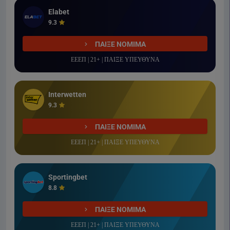
Elabet
9.3
ΠΑΙΞΕ ΝΟΜΙΜΑ
ΕΕΕΠ | 21+ | ΠΑΙΞΕ ΥΠΕΥΘΥΝΑ
Interwetten
9.3
ΠΑΙΞΕ ΝΟΜΙΜΑ
ΕΕΕΠ | 21+ | ΠΑΙΞΕ ΥΠΕΥΘΥΝΑ
Sportingbet
8.8
ΠΑΙΞΕ ΝΟΜΙΜΑ
ΕΕΕΠ | 21+ | ΠΑΙΞΕ ΥΠΕΥΘΥΝΑ