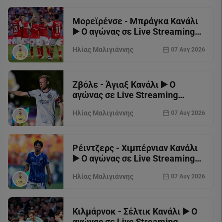
Μορεϊρένσε - Μπράγκα Κανάλι
▶️ Ο αγώνας σε Live Streaming
(09/08)
Ηλίας Μαλιγιάννης
07 Αυγ 2026
Ζβόλε - Άγιαξ Κανάλι ▶️ Ο
αγώνας σε Live Streaming
(09/08)
Ηλίας Μαλιγιάννης
07 Αυγ 2026
Ρέιντζερς - Χιμπέρνιαν Κανάλι
▶️ Ο αγώνας σε Live Streaming
(09/08)
Ηλίας Μαλιγιάννης
07 Αυγ 2026
Κιλμάρνοκ - Σέλτικ Κανάλι ▶️ Ο
αγώνας σε Live Streaming