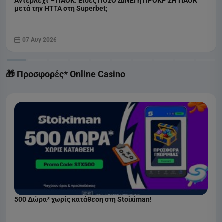
Άντερλεχτ – ΠΑΟΚ: Είδες ΠΟΣΟ ΔΙΝΕΙ η ΠΡΟΚΡΙΣΗ ΠΑΟΚ
μετά την ΗΤΤΑ στη Superbet;
07 Αυγ 2026
🎁 Προσφορές* Online Casino
500 Δώρα* χωρίς κατάθεση στη Stoiximan!