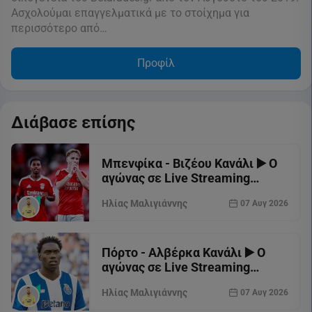
Ασχολούμαι επαγγελματικά με το στοίχημα για
περισσότερο από…
Προφίλ
Διάβασε επίσης
Μπενφίκα - Βιζέου Κανάλι ▶️ Ο
αγώνας σε Live Streaming
(09/08)
Ηλίας Μαλιγιάννης
07 Αυγ 2026
Πόρτο - Αλβέρκα Κανάλι ▶️ Ο
αγώνας σε Live Streaming
(09/08)
Ηλίας Μαλιγιάννης
07 Αυγ 2026