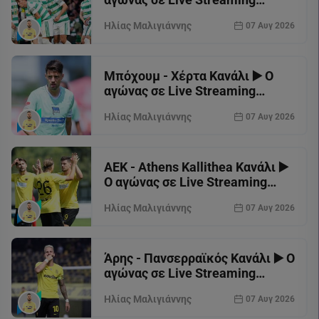
(09/08)
Ηλίας Μαλιγιάννης
07 Αυγ 2026
Μπόχουμ - Χέρτα Κανάλι ▶️ Ο
αγώνας σε Live Streaming
(07/08)
Ηλίας Μαλιγιάννης
07 Αυγ 2026
ΑΕΚ - Athens Kallithea Κανάλι ▶️
Ο αγώνας σε Live Streaming
(08/08)
Ηλίας Μαλιγιάννης
07 Αυγ 2026
Άρης - Πανσερραϊκός Κανάλι ▶️ Ο
αγώνας σε Live Streaming
(08/08)
Ηλίας Μαλιγιάννης
07 Αυγ 2026