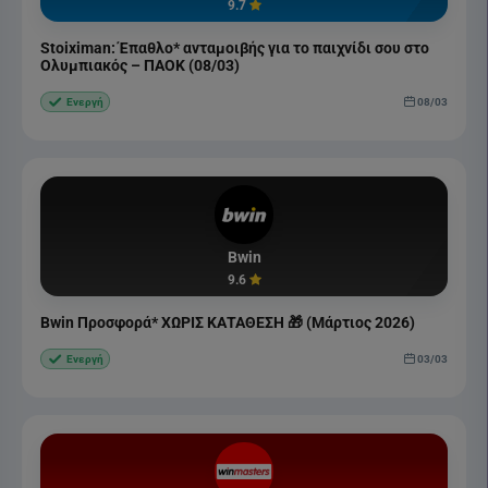
9.7
Stoiximan: Έπαθλο* ανταμοιβής για το παιχνίδι σου στο
Ολυμπιακός – ΠΑΟΚ (08/03)
08/03
Ενεργή
Bwin
9.6
Bwin Προσφορά* ΧΩΡΙΣ ΚΑΤΑΘΕΣΗ 🎁 (Μάρτιος 2026)
03/03
Ενεργή