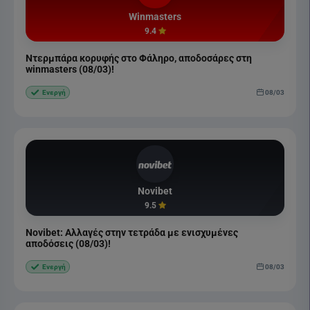
Winmasters
9.4
Ντερμπάρα κορυφής στο Φάληρο, αποδοσάρες στη
winmasters (08/03)!
08/03
Ενεργή
Novibet
9.5
Novibet: Αλλαγές στην τετράδα με ενισχυμένες
αποδόσεις (08/03)!
08/03
Ενεργή