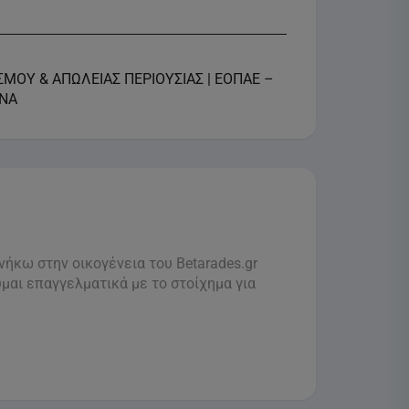
ΣΜΟΥ & ΑΠΩΛΕΙΑΣ ΠΕΡΙΟΥΣΙΑΣ | ΕΟΠΑΕ –
ΥΝΑ
νήκω στην οικογένεια του Betarades.gr
μαι επαγγελματικά με το στοίχημα για