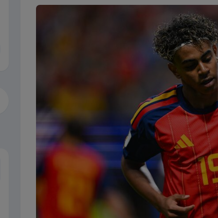
Δευτέρα
Τρίτη
Τετάρτη
Πέμπτη
10 Αυγούστου
11 Αυγούστου
12 Αυγούστου
13 Αυγούστου