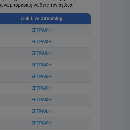
α να μπορέσεις να δεις τον αγώνα:
Link Live Streaming
ΕΓΓΡΑΦΗ
ΕΓΓΡΑΦΗ
ΕΓΓΡΑΦΗ
ΕΓΓΡΑΦΗ
ΕΓΓΡΑΦΗ
ΕΓΓΡΑΦΗ
ΕΓΓΡΑΦΗ
ΕΓΓΡΑΦΗ
ΕΓΓΡΑΦΗ