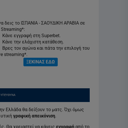
 να δεις το ΙΣΠΑΝΙΑ - ΣΑΟΥΔΙΚΗ ΑΡΑΒΙΑ σε
 Streaming*:
Κάνε εγγραφή στη Superbet.
Κάνε την ελάχιστη κατάθεση.
Βρες τον αγώνα και πάτα την επιλογή του
ve streaming*.
ΞΕΚΙΝΑΣ ΕΔΩ
ην Ελλάδα θα δείξουν το ματς. Όχι όμως
ευτική
γραφική
απεικόνιση
.
ές. Θα χρειαστεί να κάνεις
εγγραφή
από το