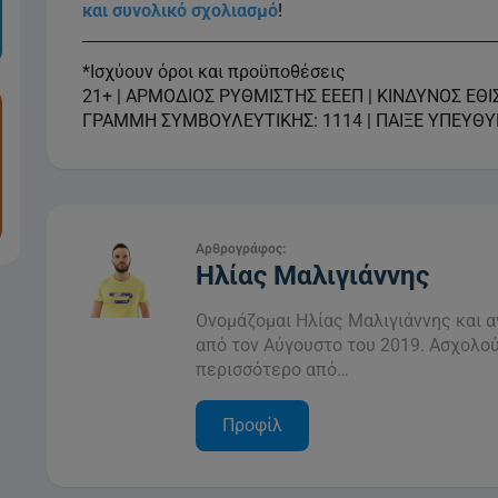
και συνολικό σχολιασμό
!
*Ισχύουν όροι και προϋποθέσεις
21+ | ΑΡΜΟΔΙΟΣ ΡΥΘΜΙΣΤΗΣ ΕΕΕΠ | ΚΙΝΔΥΝΟΣ ΕΘΙ
ΓΡΑΜΜΗ ΣΥΜΒΟΥΛΕΥΤΙΚΗΣ: 1114 | ΠΑΙΞΕ ΥΠΕΥΘ
Αρθρογράφος:
Ηλίας Μαλιγιάννης
Ονομάζομαι Ηλίας Μαλιγιάννης και α
από τον Αύγουστο του 2019. Ασχολού
περισσότερο από…
Προφίλ