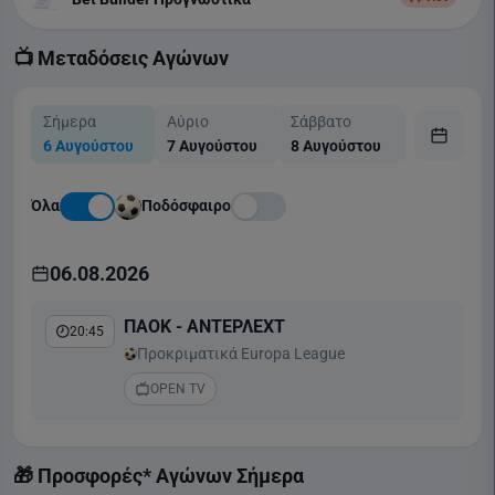
📺 Μεταδόσεις Αγώνων
Σήμερα
Αύριο
Σάββατο
Κυριακή
6 Αυγούστου
7 Αυγούστου
8 Αυγούστου
9 Αυγούστ
Όλα
Ποδόσφαιρο
06.08.2026
ΠΑΟΚ - ΑΝΤΕΡΛΕΧΤ
20:45
Προκριματικά Europa League
OPEN TV
🎁 Προσφορές* Αγώνων Σήμερα