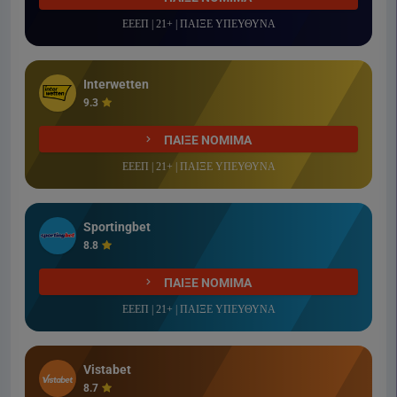
ΕΕΕΠ | 21+ | ΠΑΙΞΕ ΥΠΕΥΘΥΝΑ
Interwetten
9.3
ΠΑΙΞΕ ΝΟΜΙΜΑ
ΕΕΕΠ | 21+ | ΠΑΙΞΕ ΥΠΕΥΘΥΝΑ
Sportingbet
8.8
ΠΑΙΞΕ ΝΟΜΙΜΑ
ΕΕΕΠ | 21+ | ΠΑΙΞΕ ΥΠΕΥΘΥΝΑ
Vistabet
8.7