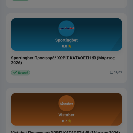
Sportingbet
8.8
Sportingbet Προσφορά* ΧΩΡΙΣ ΚΑΤΑΘΕΣΗ 🎁 (Μάρτιος
2026)
01/03
Ενεργή
Vistabet
8.7
Vistabet Προσφορά* ΧΩΡΙΣ ΚΑΤΑΘΕΣΗ 🎁 (Μάρτιος 2026)