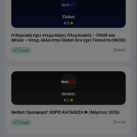
Elabet
9.3
Η Κυριακή έχει ντερμπάρες Ολυμπιακός – ΠΑΟΚ και
Μίλαν – Ίντερ, αλλά στην Elabet δεν έχει Γκανιότα (08/03)
08/03
Ενεργή
Netbet
9.1
Netbet Προσφορά* ΧΩΡΙΣ ΚΑΤΑΘΕΣΗ ▶️ (Μάρτιος 2026)
01/03
Ενεργή