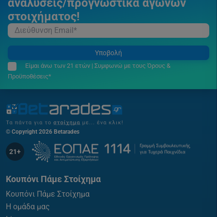
αναλύσεις/προγνωστικά αγώνων
στοιχήματος!
Υποβολή
Είμαι άνω των 21 ετών | Συμφωνώ με τους Όρους &
Προϋποθέσεις*
© Copyright 2026 Betarades
21+
Κουπόνι Πάμε Στοίχημα
Κουπόνι Πάμε Στοίχημα
Η ομάδα μας