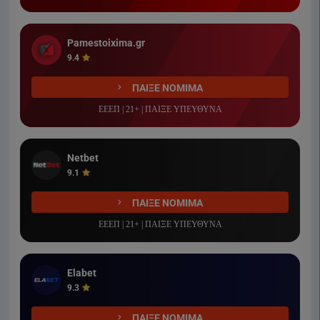
Pamestoixima.gr
9.4
ΠΑΙΞΕ ΝΟΜΙΜΑ
ΕΕΕΠ | 21+ | ΠΑΙΞΕ ΥΠΕΥΘΥΝΑ
Netbet
9.1
ΠΑΙΞΕ ΝΟΜΙΜΑ
ΕΕΕΠ | 21+ | ΠΑΙΞΕ ΥΠΕΥΘΥΝΑ
Elabet
9.3
ΠΑΙΞΕ ΝΟΜΙΜΑ