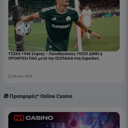
ΤΣΣΚΑ 1948 Σόφιας – Παναθηναϊκός: ΠΟΣΟ ΔΙΝΕΙ η
ΠΡΟΚΡΙΣΗ ΠΑΟ μετά την ΙΣΟΠΑΛΙΑ στη Superbet;
06 Αυγ 2026
🎁 Προσφορές* Online Casino