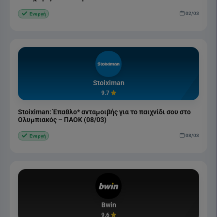
02/03
Ενεργή
Stoiximan
9.7
Stoiximan: Έπαθλο* ανταμοιβής για το παιχνίδι σου στο
Ολυμπιακός – ΠΑΟΚ (08/03)
08/03
Ενεργή
Bwin
9.6