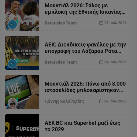
Μουντιάλ 2026: Σάλος με
εμπλοκή της Εθνικής Ισπανίας
σε πιθανό στημένο παιχνίδι - Τι
Betarades Team
27 Ιούλ 2026
ερευνούν οι αρχές
ΑΕΚ: Διεκδικείς φανέλες με την
υπογραφή του Λάζαρου Ρότα
(διαγωνισμός*)
Betarades Team
24 Ιούλ 2026
Μουντιάλ 2026: Πάνω από 3.000
ιστοσελίδες μπλοκαρίστηκαν
για παράνομες μεταδόσεις
Γιάννης Καλαϊτζίδης
22 Ιούλ 2026
αγώνων
AEK BC και Superbet μαζί έως
το 2029