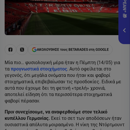
Pame
εδώ!
*Ισχ
Προ
ΕΓΓ
ΑΚΟΛΟΥΘΗΣΕ τους BETARADES στη GOOGLE
Μία πιο… φυσιολογική μέρα ήταν η Πέμπτη (14/05) για
τα
προγνωστικά στοιχήματος
. Αυτό οφείλεται στο
γεγονός, ότι μεγάλα ονόματα που ήταν και φαβορί
στοιχηματικά, επιβεβαίωσαν τις προσδοκίες. Ειδικά με
αυτά που έχουμε δει τη φετινή «τρελή» χρονιά,
αποτελεί είδηση ότι τα περισσότερα στοιχηματικά
φαβορί πέρασαν.
Πριν συνεχίσουμε, να αναφερθούμε στον τελικό
κυπέλλου Γερμανίας.
Εκεί το σετ των αποδόσεων ήταν
ουσιαστικά απόλυτα μοιρασμένο. Η νίκη της Ντόρτμουντ