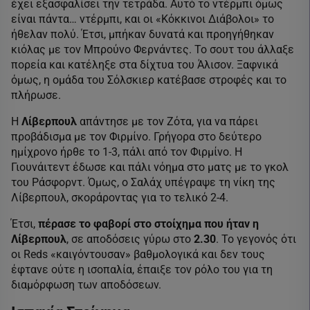
έχει εξασφαλίσει την τετράδα. Αυτό το ντέρμπι όμως
είναι πάντα… ντέρμπι, και οι «Κόκκινοι Διάβολοι» το
ήθελαν πολύ. Έτσι, μπήκαν δυνατά και προηγήθηκαν
κιόλας με τον Μπρούνο Φερνάντες. Το σουτ του άλλαξε
πορεία και κατέληξε στα δίχτυα του Άλισον. Ξαφνικά
όμως, η ομάδα του Σόλσκιερ κατέβασε στροφές και το
πλήρωσε.
Η
Λίβερπουλ
απάντησε με τον Ζότα, για να πάρει
προβάδισμα με τον Φιρμίνο. Γρήγορα στο δεύτερο
ημίχρονο ήρθε το 1-3, πάλι από τον Φιρμίνο. Η
Γιουνάιτεντ έδωσε και πάλι νόημα στο ματς με το γκολ
του Ράσφορντ. Όμως, ο Σαλάχ υπέγραψε τη νίκη της
Λίβερπουλ, σκοράροντας για το τελικό 2-4.
Έτσι,
πέρασε το φαβορί στο στοίχημα που ήταν η
Λίβερπουλ
, σε αποδόσεις γύρω στο
2.30
. Το γεγονός ότι
οι Reds «καιγόντουσαν» βαθμολογικά και δεν τους
έφτανε ούτε η ισοπαλία, έπαιξε τον ρόλο του για τη
διαμόρφωση των αποδόσεων.