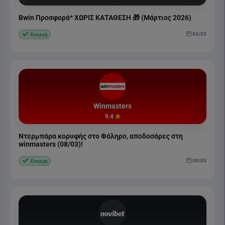
Bwin Προσφορά* ΧΩΡΙΣ ΚΑΤΑΘΕΣΗ 🎁 (Μάρτιος 2026)
03/03
Ενεργή
Winmasters
9.4
Ντερμπάρα κορυφής στο Φάληρο, αποδοσάρες στη
winmasters (08/03)!
08/03
Ενεργή