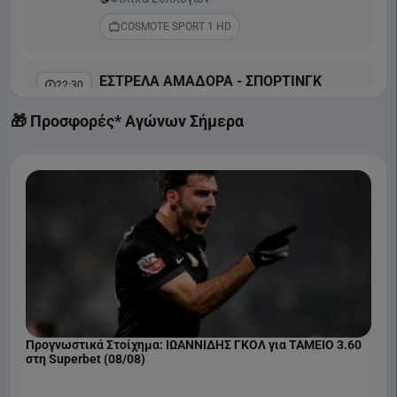
COSMOTE SPORT 1 HD
ΕΣΤΡΕΛΑ ΑΜΑΔΟΡΑ - ΣΠΟΡΤΙΝΓΚ
22:30
Liga Portugal Betclic
🎁 Προσφορές* Αγώνων Σήμερα
COSMOTE SPORT 2 HD
Προγνωστικά Στοίχημα: ΙΩΑΝΝΙΔΗΣ ΓΚΟΛ για ΤΑΜΕΙΟ 3.60
στη Superbet (08/08)