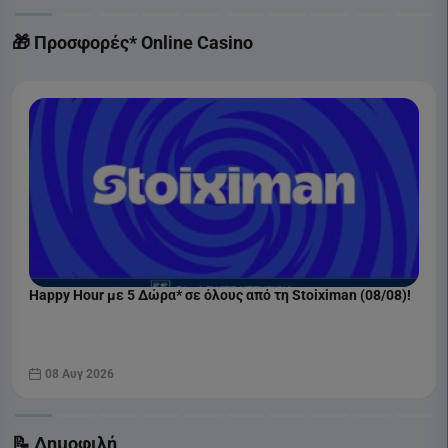
🎁 Προσφορές* Online Casino
Happy Hour με 5 Δώρα* σε όλους από τη Stoiximan (08/08)!
08 Αυγ 2026
📝 Δημοφιλή