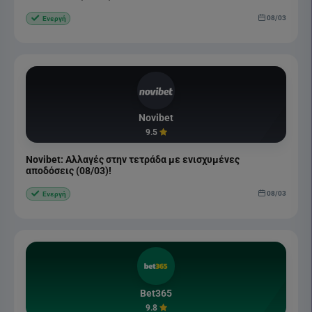
08/03
Ενεργή
Novibet
9.5
Novibet: Αλλαγές στην τετράδα με ενισχυμένες
αποδόσεις (08/03)!
08/03
Ενεργή
Bet365
9.8