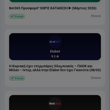
Bet365 Προσφορά* ΧΩΡΙΣ ΚΑΤΑΘΕΣΗ ▶️ (Μάρτιος 2026)
05/03
Ενεργή
Elabet
9.3
Η Κυριακή έχει ντερμπάρες Ολυμπιακός – ΠΑΟΚ και
Μίλαν – Ίντερ, αλλά στην Elabet δεν έχει Γκανιότα (08/03)
08/03
Ενεργή