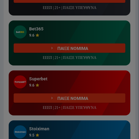
ΕΕΕΠ | 21+ | ΠΑΙΞΕ ΥΠΕΥΘΥΝΑ
Bet365
9.6
ΠΑΙΞΕ ΝΟΜΙΜΑ
ΕΕΕΠ | 21+ | ΠΑΙΞΕ ΥΠΕΥΘΥΝΑ
Superbet
9.6
ΠΑΙΞΕ ΝΟΜΙΜΑ
ΕΕΕΠ | 21+ | ΠΑΙΞΕ ΥΠΕΥΘΥΝΑ
Stoiximan
9.5