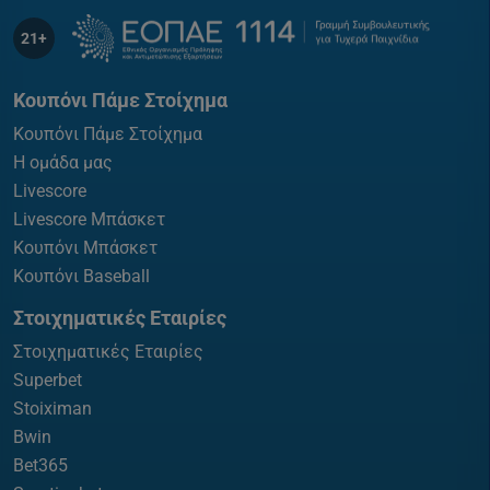
21+
Κουπόνι Πάμε Στοίχημα
Κουπόνι Πάμε Στοίχημα
Η ομάδα μας
Livescore
Livescore Μπάσκετ
Κουπόνι Μπάσκετ
Κουπόνι Baseball
Στοιχηματικές Εταιρίες
Στοιχηματικές Εταιρίες
Superbet
Stoiximan
Bwin
Bet365