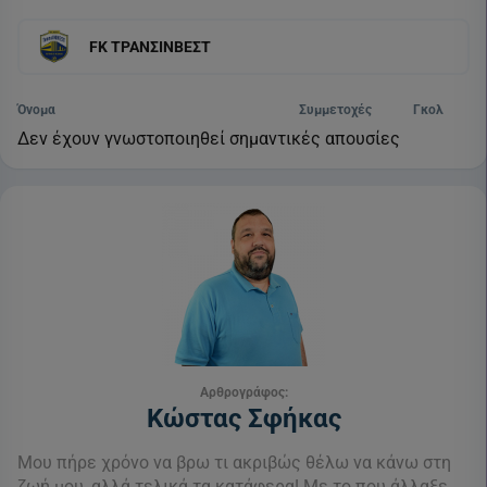
FK ΤΡΑΝΣΙΝΒΕΣΤ
Όνομα
Συμμετοχές
Γκολ
Δεν έχουν γνωστοποιηθεί σημαντικές απουσίες
Αρθρογράφος:
Κώστας Σφήκας
Μου πήρε χρόνο να βρω τι ακριβώς θέλω να κάνω στη
ζωή μου, αλλά τελικά τα κατάφερα! Με το που άλλαξε