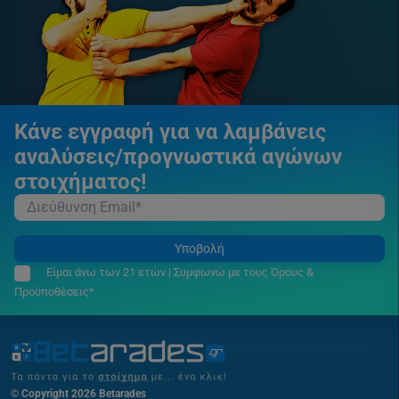
Κάνε εγγραφή για να λαμβάνεις
αναλύσεις/προγνωστικά αγώνων
στοιχήματος!
Υποβολή
Είμαι άνω των 21 ετών | Συμφωνώ με τους Όρους &
Προϋποθέσεις*
© Copyright 2026 Betarades