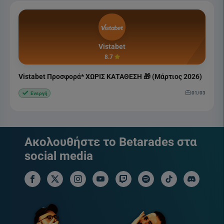
Vistabet
8.7
Vistabet Προσφορά* ΧΩΡΙΣ ΚΑΤΑΘΕΣΗ 🎁 (Μάρτιος 2026)
01/03
Ενεργή
Ακολουθήστε το Betarades στα
social media
facebook social link
x social link
instagram social link
youtube social link
twitch social link
spotify social link
tiktok social link
discord soci