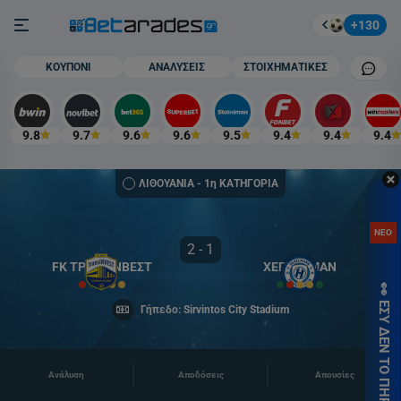
Στοίχημα
Burger button
+130
Mobile champ
ΚΟΥΠΟΝΙ
ΑΝΑΛΥΣΕΙΣ
ΣΤΟΙΧΗΜΑΤΙΚΕΣ
9.8
9.7
9.6
9.6
9.5
9.4
9.4
9.4
ΛΙΘΟΥΑΝΙΑ - 1η ΚΑΤΗΓΟΡΙΑ
ΑΝ
ΝΕΟ
ΠΡ
2 - 1
ΓΝΩ
FK ΤΡΑΝΣΙΝΒΕΣΤ
ΧΕΓΚΕΛΜΑΝ
👀 ΕΣΥ ΔΕΝ ΤΟ ΠΗΡΕΣ; 🎁
ΧΩΡ
ΚΑ
Γήπεδο: Sirvintos City Stadium
στη
ΕΓ
Ανάλυση
Αποδόσεις
Απουσίες
εδώ