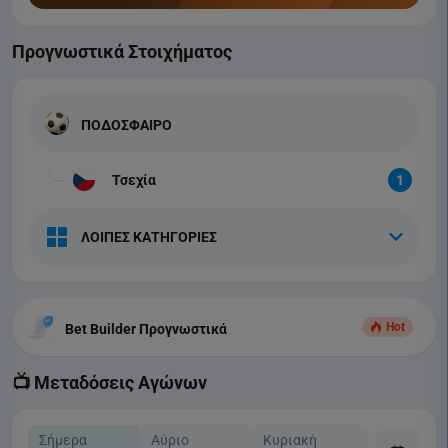
Προγνωστικά Στοιχήματος
ΠΟΔΟΣΦΑΙΡΟ
Τσεχία
1
ΛΟΙΠΕΣ ΚΑΤΗΓΟΡΙΕΣ
Hot
Bet Builder Προγνωστικά
📺 Μεταδόσεις Αγώνων
Σήμερα
Αύριο
Κυριακή
Δευτέρα