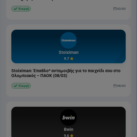
02/03
Ενεργή
Stoiximan
9.7
Stoiximan: Έπαθλο* ανταμοιβής για το παιχνίδι σου στο
Ολυμπιακός – ΠΑΟΚ (08/03)
08/03
Ενεργή
Bwin
9.6