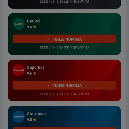
ΕΕΕΠ | 21+ | ΠΑΙΞΕ ΥΠΕΥΘΥΝΑ
Bet365
9.6
ΠΑΙΞΕ ΝΟΜΙΜΑ
ΕΕΕΠ | 21+ | ΠΑΙΞΕ ΥΠΕΥΘΥΝΑ
Superbet
9.6
ΠΑΙΞΕ ΝΟΜΙΜΑ
ΕΕΕΠ | 21+ | ΠΑΙΞΕ ΥΠΕΥΘΥΝΑ
Stoiximan
9.5