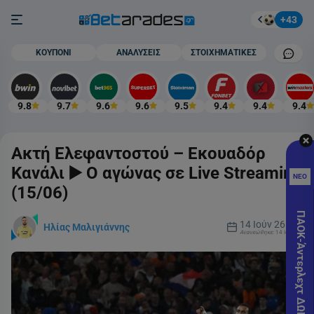
Στοίχημα
Burger button
+43
Mobile cham
ΚΟΥΠΟΝΙ
ΑΝΑΛΥΣΕΙΣ
ΣΤΟΙΧΗΜΑΤΙΚΕΣ
9.8
9.7
9.6
9.6
9.5
9.4
9.4
9.4
Ακτή Ελεφαντοστού – Εκουαδόρ
Καλο
Προ
Κανάλι ▶️ Ο αγώνας σε Live Streaming
ΝΕΟ
Γνωρ
(15/06)
ΧΩΡ
ΠΑΟK-Άντερλεχτ ΔΩΡΕΑΝ* 🎁
ΚΑΤ
14 Ιούν 26
Ηλίας Μαλιγιάννης
Ανανεώθηκε:
14 Ιούν 26
Pro
SUM
Εγγρ
στο