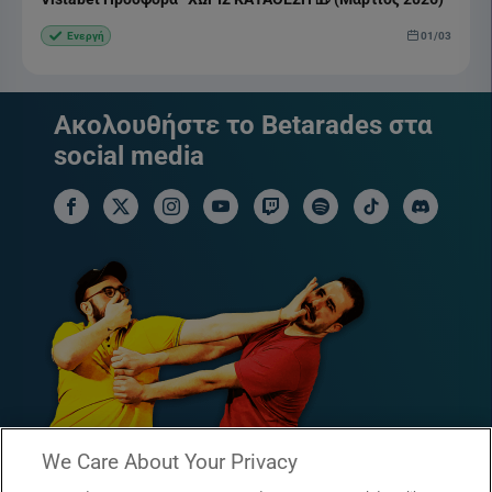
01/03
Ενεργή
Ακολουθήστε το Betarades στα
social media
facebook social link
x social link
instagram social link
youtube social link
twitch social link
spotify social link
tiktok social link
discord soci
We Care About Your Privacy
Κάνε εγγραφή για να λαμβάνεις