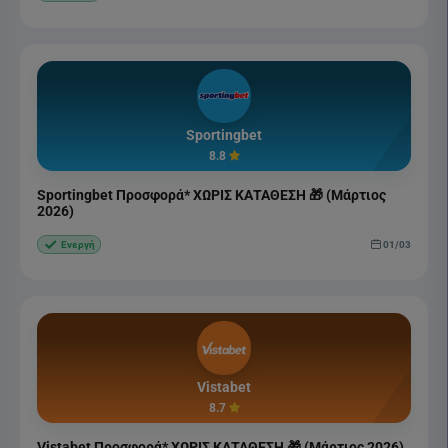
Sportingbet
8.8
Sportingbet Προσφορά* ΧΩΡΙΣ ΚΑΤΑΘΕΣΗ 🎁 (Μάρτιος
2026)
01/03
Ενεργή
Vistabet
8.7
Vistabet Προσφορά* ΧΩΡΙΣ ΚΑΤΑΘΕΣΗ 🎁 (Μάρτιος 2026)