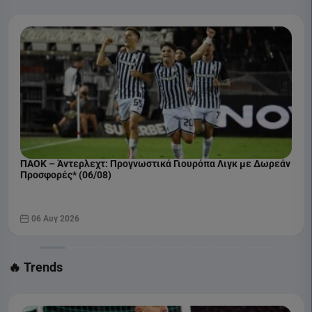
ΠΑΟΚ – Άντερλεχτ: Προγνωστικά Γιουρόπα Λιγκ με Δωρεάν
Προσφορές* (06/08)
06 Αυγ 2026
🔥 Trends