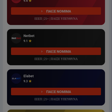
9.4
ΠΑΙΞΕ ΝΟΜΙΜΑ
ΕΕΕΠ | 21+ | ΠΑΙΞΕ ΥΠΕΥΘΥΝΑ
Netbet
9.1
ΠΑΙΞΕ ΝΟΜΙΜΑ
ΕΕΕΠ | 21+ | ΠΑΙΞΕ ΥΠΕΥΘΥΝΑ
Elabet
9.3
ΠΑΙΞΕ ΝΟΜΙΜΑ
ΕΕΕΠ | 21+ | ΠΑΙΞΕ ΥΠΕΥΘΥΝΑ