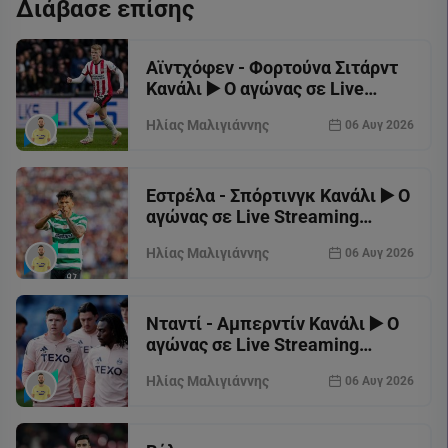
Διάβασε επίσης
Αϊντχόφεν - Φορτούνα Σιτάρντ
Κανάλι ▶️ Ο αγώνας σε Live
Streaming (08/08)
Ηλίας Μαλιγιάννης
06 Αυγ 2026
Εστρέλα - Σπόρτινγκ Κανάλι ▶️ Ο
αγώνας σε Live Streaming
(08/08)
Ηλίας Μαλιγιάννης
06 Αυγ 2026
Νταντί - Αμπερντίν Κανάλι ▶️ Ο
αγώνας σε Live Streaming
(08/08)
Ηλίας Μαλιγιάννης
06 Αυγ 2026