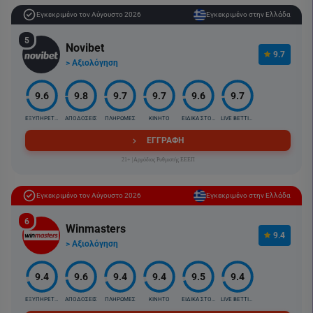
Εγκεκριμένο τον Αύγουστο 2026
Εγκεκριμένο στην Ελλάδα
5
Novibet
9.7
> Αξιολόγηση
9.6
9.8
9.7
9.7
9.6
9.7
ΕΞΥΠΗΡΕΤΗΣΗ
ΑΠΟΔΟΣΕΙΣ
ΠΛΗΡΩΜΕΣ
ΚΙΝΗΤΟ
ΕΙΔΙΚΑ ΣΤΟΙΧ.
LIVE BETTING
ΕΓΓΡΑΦΗ
21+ |Αρμόδιος Ρυθμιστής ΕΕΕΠ
Εγκεκριμένο τον Αύγουστο 2026
Εγκεκριμένο στην Ελλάδα
6
Winmasters
9.4
> Αξιολόγηση
9.4
9.6
9.4
9.4
9.5
9.4
ΕΞΥΠΗΡΕΤΗΣΗ
ΑΠΟΔΟΣΕΙΣ
ΠΛΗΡΩΜΕΣ
ΚΙΝΗΤΟ
ΕΙΔΙΚΑ ΣΤΟΙΧ.
LIVE BETTING