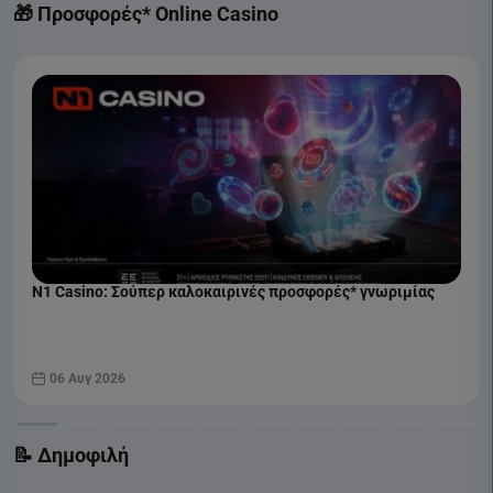
🎁 Προσφορές* Online Casino
N1 Casino: Σούπερ καλοκαιρινές προσφορές* γνωριμίας
06 Αυγ 2026
📝 Δημοφιλή