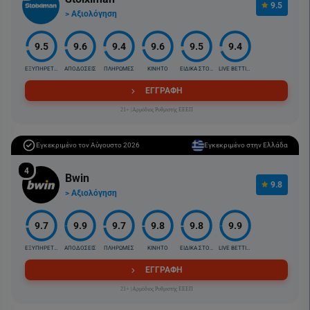
9.5
> Αξιολόγηση
9.5
9.6
9.4
9.6
9.5
9.4
ΕΞΥΠΗΡΕΤΗΣΗ
ΑΠΟΔΟΣΕΙΣ
ΠΛΗΡΩΜΕΣ
ΚΙΝΗΤΟ
ΕΙΔΙΚΑ ΣΤΟΙΧ.
LIVE BETTING
ΕΓΓΡΑΦΗ
21+ |Αρμόδιος Ρυθμιστής ΕΕΕΠ
Εγκεκριμένο τον Αύγουστο 2026
Εγκεκριμένο στην Ελλάδα
4
Bwin
9.8
> Αξιολόγηση
9.7
9.9
9.7
9.8
9.8
9.9
ΕΞΥΠΗΡΕΤΗΣΗ
ΑΠΟΔΟΣΕΙΣ
ΠΛΗΡΩΜΕΣ
ΚΙΝΗΤΟ
ΕΙΔΙΚΑ ΣΤΟΙΧ.
LIVE BETTING
ΕΓΓΡΑΦΗ
21+ |Αρμόδιος Ρυθμιστής ΕΕΕΠ