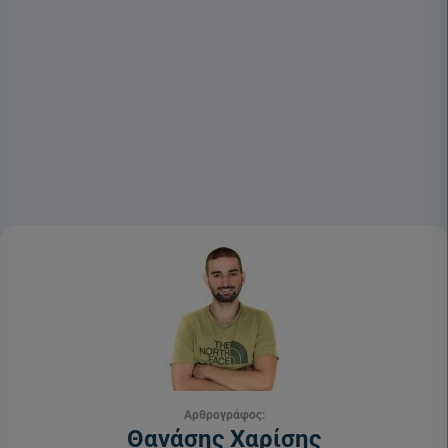
Αρθρογράφος:
Θανάσης Χαρίσης