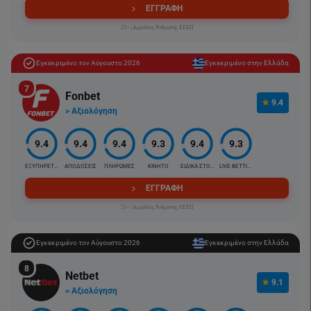
ΕΓΓΡΑΦΗ
21+ |Αρμόδιος Ρυθμιστής ΕΕΕΠ
Εγκεκριμένο τον Αύγουστο 2026
Εγκεκριμένο στην Ελλάδα
7
Fonbet
9.4
> Αξιολόγηση
9.4
9.4
9.4
9.3
9.4
9.3
ΕΞΥΠΗΡΕΤΗΣΗ
ΑΠΟΔΟΣΕΙΣ
ΠΛΗΡΩΜΕΣ
ΚΙΝΗΤΟ
ΕΙΔΙΚΑ ΣΤΟΙΧ.
LIVE BETTING
ΕΓΓΡΑΦΗ
21+ |Αρμόδιος Ρυθμιστής ΕΕΕΠ
Εγκεκριμένο τον Αύγουστο 2026
Εγκεκριμένο στην Ελλάδα
8
Netbet
9.1
> Αξιολόγηση