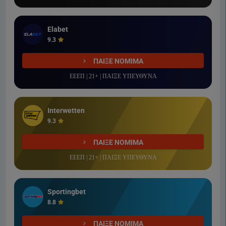
Elabet
9.3
ΠΑΙΞΕ ΝΟΜΙΜΑ
ΕΕΕΠ | 21+ | ΠΑΙΞΕ ΥΠΕΥΘΥΝΑ
Interwetten
9.3
ΠΑΙΞΕ ΝΟΜΙΜΑ
ΕΕΕΠ | 21+ | ΠΑΙΞΕ ΥΠΕΥΘΥΝΑ
Sportingbet
8.8
ΠΑΙΞΕ ΝΟΜΙΜΑ