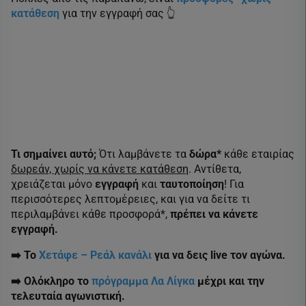
κατάθεση
για την εγγραφή σας 👆
Τι σημαίνει αυτό;
Ότι λαμβάνετε τα
δώρα*
κάθε εταιρίας
δωρεάν, χωρίς να κάνετε κατάθεση
. Αντίθετα,
χρειάζεται μόνο
εγγραφή
και
ταυτοποίηση
! Για
περισσότερες λεπτομέρειες, και για να δείτε τι
περιλαμβάνει κάθε προσφορά*,
πρέπει να κάνετε
εγγραφή.
➡️ Το
Χετάφε – Ρεάλ κανάλι
για να δεις live τον αγώνα.
➡️ Ολόκληρο το
πρόγραμμα Λα Λίγκα
μέχρι και την
τελευταία αγωνιστική.