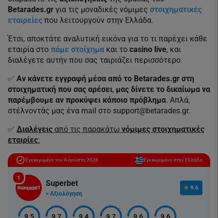
Betarades.gr
για τις μοναδικές
νόμιμες
στοιχηματικές
εταιρείες
που λειτουργούν στην Ελλάδα.
Έτσι, αποκτάτε αναλυτική εικόνα για το τι παρέχει κάθε
εταιρία στο
πάμε στοίχημα
και το
casino live
, και
διαλέγετε αυτήν που σας ταιριάζει περισσότερο.
✅
Αν κάνετε εγγραφή μέσα από το Betarades.gr στη
στοιχηματική που σας αρέσει
,
μας δίνετε το δικαίωμα να
παρέμβουμε αν προκύψει κάποιο πρόβλημα
. Απλά,
στέλνοντάς μας ένα mail στο support@betarades.gr.
✅
Διαλέγεις
από τις παρακάτω
νόμιμες στοιχηματικές
εταιρίες
:
Εγκεκριμένο τον Αύγουστο 2026
Εγκεκριμένο στην Ελλάδα
1
Superbet
9.6
> Αξιολόγηση
9.5
9.7
9.4
9.7
9.6
9.6