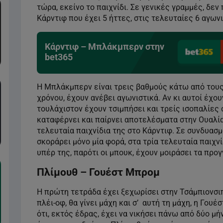
τώρα, εκείνο το παιχνίδι. Σε γενικές γραμμές, δεν 
Κάρντιφ που έχει 5 ήττες, στις τελευταίες 6 αγωνι
Κάρντιφ – Μπλάκμπερν στην
bet365
Η Μπλάκμπερν είναι τρεις βαθμούς κάτω από τους
χρόνου, έχουν ανέβει αγωνιστικά. Αν κι αυτοί έχου
τουλάχιστον έχουν τσιμπήσει και τρείς ισοπαλίες
καταφέρνει και παίρνει αποτελέσματα στην Ουαλία
τελευταία παιχνίδια της στο Κάρντιφ. Σε συνδυασμό
σκοράρει μόνο μία φορά, στα τρία τελευταία παιχν
υπέρ της, παρότι οι μπουκ, έχουν μοιράσει τα προ
Πλίμουθ – Γουέστ Μπρομ
Η πρώτη τετράδα έχει ξεχωρίσει στην Τσάμπιονσιπ.
πλέι-οφ, θα γίνει μάχη και σ’ αυτή τη μάχη, η Γου
ότι, εκτός έδρας, έχει να νικήσει πάνω από δύο μή