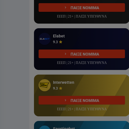
ΠΑΙΞΕ ΝΟΜΙΜΑ
ΕΕΕΠ | 21+ | ΠΑΙΞΕ ΥΠΕΥΘΥΝΑ
Elabet
9.3
ΠΑΙΞΕ ΝΟΜΙΜΑ
ΕΕΕΠ | 21+ | ΠΑΙΞΕ ΥΠΕΥΘΥΝΑ
Interwetten
9.3
ΠΑΙΞΕ ΝΟΜΙΜΑ
ΕΕΕΠ | 21+ | ΠΑΙΞΕ ΥΠΕΥΘΥΝΑ
Sportingbet