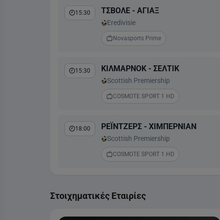
ΤΣΒΟΛΕ - ΑΓΙΑΞ
15:30
Eredivisie
Novasports Prime
ΚΙΛΜΑΡΝΟΚ - ΣΕΛΤΙΚ
15:30
Scottish Premiership
COSMOTE SPORT 1 HD
ΡΕΪΝΤΖΕΡΣ - ΧΙΜΠΕΡΝΙΑΝ
18:00
Scottish Premiership
COSMOTE SPORT 1 HD
ΠΟΡΤΟ - ΑΛΒΕΡΚΑ
20:00
Στοιχηματικές Εταιρίες
Liga Portugal
COSMOTE SPORT 2 HD