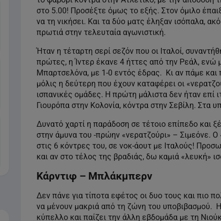
στο 5.00! Προσέξτε όμως το εξής. Στον όμιλο έπαι
να τη νικήσει. Και τα δύο ματς έληξαν ισόπαλα, ακ
πρωτιά στην τελευταία αγωνιστική.
Ήταν η τέταρτη σερί σεζόν που οι Ιταλοί, συναντήθ
πρώτες, η Ίντερ έκανε 4 ήττες από την Ρεάλ, ενώ 
Μπαρτσελόνα, με 1-0 εντός έδρας. Κι αν πάμε και 
μόλις η δεύτερη που έχουν καταφέρει οι «νερατζού
ισπανικές ομάδες. Η πρώτη μάλιστα δεν ήταν επί ι
Γιουρόπα στην Κολονία, κόντρα στην Σεβίλη. Στα υ
Δυνατό χαρτί η παράδοση σε τέτοιο επίπεδο και ξέ
στην άμυνα του -πρώην «νερατζούρι» – Σιμεόνε. Ο 
στις 6 κόντρες του, σε νοκ-άουτ με Ιταλούς! Προ
και αν στο τέλος της βραδιάς, δω καμιά «λευκή» ι
Κάρντιφ – Μπλάκμπερν
Δεν πάνε για τίποτα εφέτος οι δυο τους και πιο π
να μένουν μακριά από τη ζώνη του υποβιβασμού. 
κύπελλο και παίζει την άλλη εβδομάδα με τη Νιού