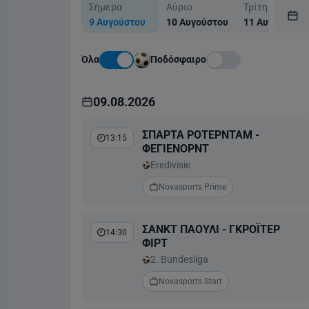
Σήμερα
Αύριο
Τρίτη
9 Αυγούστου
10 Αυγούστου
11 Αυγούστου
Όλα
Ποδόσφαιρο
09.08.2026
ΣΠΑΡΤΑ ΡΟΤΕΡΝΤΑΜ -
13:15
ΦΕΓΙΕΝΟΡΝΤ
Eredivisie
Novasports Prime
ΣΑΝΚΤ ΠΑΟΥΛΙ - ΓΚΡΟΪΤΕΡ
14:30
ΦΙΡΤ
2. Bundesliga
Novasports Start