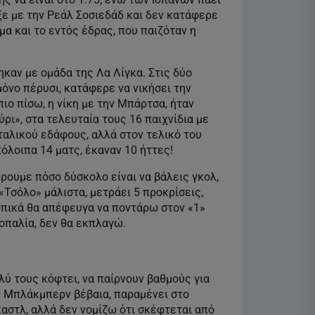
ξε με την Ρεάλ Σοσιεδάδ και δεν κατάφερε
όμα και το εντός έδρας, που παιζόταν η
ηκαν με ομάδα της Λα Λίγκα. Στις δύο
μόνο πέρυσι, κατάφερε να νικήσει την
πιο πίσω, η νίκη με την Μπάρτσα, ήταν
ρι», στα τελευταία τους 16 παιχνίδια με
ταλικού εδάφους, αλλά στον τελικό του
πόλοιπα 14 ματς, έκαναν 10 ήττες!
ρουμε πόσο δύσκολο είναι να βάλεις γκολ,
«Τσόλο» μάλιστα, μετράει 5 προκρίσεις,
σωπικά θα απέφευγα να ποντάρω στον «1»
σοπαλία, δεν θα εκπλαγώ.
ολύ τους κόφτει, να παίρνουν βαθμούς για
Η Μπλάκμπερν βέβαια, παραμένει στο
καστλ, αλλά δεν νομίζω ότι σκέφτεται από