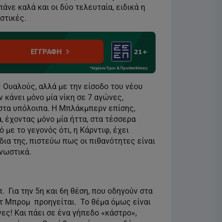
πάνε καλά και οι δύο τελευταία, ειδικά η
στικές.
ΕΓΓΡΑΦΗ
*Ισχύουν Όροι & Προϋποθέσεις
 Ουαλούς, αλλά με την είσοδο του νέου
ν κάνει μόνο μία νίκη σε 7 αγώνες,
 στα υπόλοιπα. Η Μπλάκμπερν επίσης,
, έχοντας μόνο μία ήττα, στα τέσσερα
 με το γεγονός ότι, η Κάρντιφ, έχει
ίδια της, πιστεύω πως οι πιθανότητες είναι
γνωστικά.
 Για την 5η και 6η θέση, που οδηγούν στα
έστ Μπρομ προηγείται. Το θέμα όμως είναι
νες! Και πάει σε ένα γήπεδο «κάστρο»,