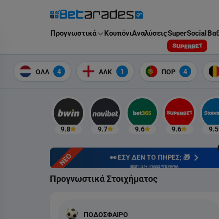
Στοίχημα
Προγνωστικά
Κουπόνι
Αναλύσεις
SuperSocial
Βαθ
4
1
4
ΟΛΛ
ΑΛΚ
ΠΟΡ
9.8
9.7
9.6
9.6
9.5
ΝΕΟ
👀 ΕΣΥ ΔΕΝ ΤΟ ΠΗΡΕΣ; 🎁
ΕΕΕΠ | 21+ | ΠΑΙΞΕ ΥΠΕΥΘΥΝΑ
Προγνωστικά Στοιχήματος
ΠΟΔΟΣΦΑΙΡΟ