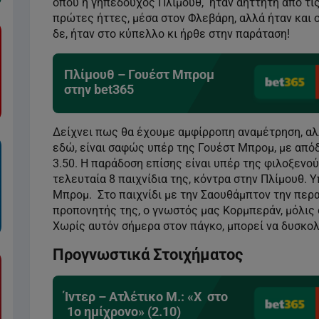
όπου η γηπεδούχος Πλίμουθ, ήταν αήττητη από τις
πρώτες ήττες, μέσα στον Φλεβάρη, αλλά ήταν και 
δε, ήταν στο κύπελλο κι ήρθε στην παράταση!
Πλίμουθ – Γουέστ Μπρομ
στην bet365
Δείχνει πως θα έχουμε αμφίρροπη αναμέτρηση, α
εδώ, είναι σαφώς υπέρ της Γουέστ Μπρομ, με απόδ
3.50. Η παράδοση επίσης είναι υπέρ της φιλοξενού
τελευταία 8 παιχνίδια της, κόντρα στην Πλίμουθ. 
Μπρομ. Στο παιχνίδι με την Σαουθάμπτον την πε
προπονητής της, ο γνωστός μας Κορμπεράν, μόλις 
Χωρίς αυτόν σήμερα στον πάγκο, μπορεί να δυσκο
Προγνωστικά Στοιχήματος
Ίντερ – Ατλέτικο Μ.: «Χ στο
1ο ημίχρονο» (2.10)