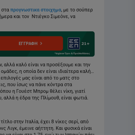
ι στα
προγνωστικα στοιχημα
, με το σούπερ
ήμερα και τον Ντιέγκο Σιμεόνε, να
ΕΓΓΡΑΦΗ
*Ισχύουν Όροι & Προϋποθέσεις
, αλλά καλό είναι να προσέξουμε και την
ομάδες, η οποία δεν είναι ιδιαίτερα καλή…
 επιλογές μας είναι από το ματς στο
ις, που ίσως να πάνε κόντρα στα
 όπου η Γουέστ Μπρομ θέλει νίκη, γιατί
, αλλά η έδρα της Πλίμουθ, είναι φωτιά.
τίτλο στην Ιταλία, έχει 8 νίκες σερί, από
ς Λιγκ, έμεινε αήττητη. Και φυσικά είναι
ης να είναι στο 1.75, ενώ των Ισπανών πάει