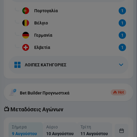
Πορτογαλία
1
Βέλγιο
1
Γερμανία
1
Ελβετία
1
ΛΟΙΠΕΣ ΚΑΤΗΓΟΡΙΕΣ
Hot
Bet Builder Προγνωστικά
📺 Μεταδόσεις Αγώνων
Σήμερα
Αύριο
Τρίτη
Τετάρτη
9 Αυγούστου
10 Αυγούστου
11 Αυγούστου
12 Αυγούσ