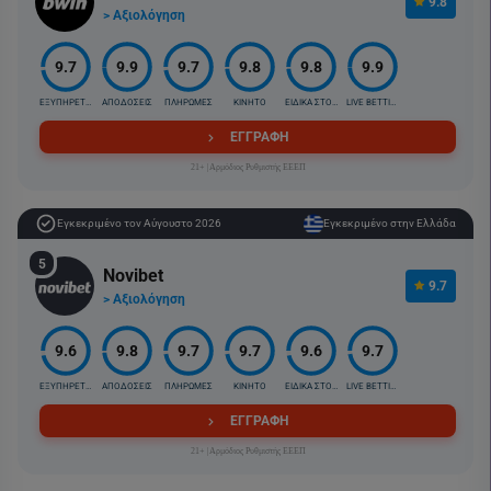
9.8
> Αξιολόγηση
9.7
9.9
9.7
9.8
9.8
9.9
ΕΞΥΠΗΡΕΤΗΣΗ
ΑΠΟΔΟΣΕΙΣ
ΠΛΗΡΩΜΕΣ
ΚΙΝΗΤΟ
ΕΙΔΙΚΑ ΣΤΟΙΧ.
LIVE BETTING
ΕΓΓΡΑΦΗ
21+ |Αρμόδιος Ρυθμιστής ΕΕΕΠ
Εγκεκριμένο τον Αύγουστο 2026
Εγκεκριμένο στην Ελλάδα
5
Novibet
9.7
> Αξιολόγηση
9.6
9.8
9.7
9.7
9.6
9.7
ΕΞΥΠΗΡΕΤΗΣΗ
ΑΠΟΔΟΣΕΙΣ
ΠΛΗΡΩΜΕΣ
ΚΙΝΗΤΟ
ΕΙΔΙΚΑ ΣΤΟΙΧ.
LIVE BETTING
ΕΓΓΡΑΦΗ
21+ |Αρμόδιος Ρυθμιστής ΕΕΕΠ