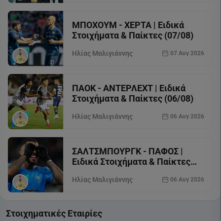
ΜΠΟΧΟΥΜ - ΧΕΡΤΑ | Ειδικά
Στοιχήματα & Παίκτες (07/08)
Ηλίας Μαλιγιάννης
07 Αυγ 2026
ΠΑΟΚ - ΑΝΤΕΡΛΕΧΤ | Ειδικά
Στοιχήματα & Παίκτες (06/08)
Ηλίας Μαλιγιάννης
06 Αυγ 2026
ΣΑΛΤΣΜΠΟΥΡΓΚ - ΠΑΦΟΣ |
Ειδικά Στοιχήματα & Παίκτες
(06/08)
Ηλίας Μαλιγιάννης
06 Αυγ 2026
Στοιχηματικές Εταιρίες