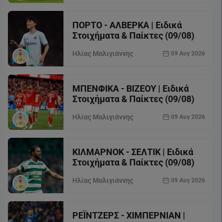
ΠΟΡΤΟ - ΑΛΒΕΡΚΑ | Ειδικά
Στοιχήματα & Παίκτες (09/08)
Ηλίας Μαλιγιάννης
09 Αυγ 2026
ΜΠΕΝΦΙΚΑ - ΒΙΖΕΟΥ | Ειδικά
Στοιχήματα & Παίκτες (09/08)
Ηλίας Μαλιγιάννης
09 Αυγ 2026
ΚΙΛΜΑΡΝΟΚ - ΣΕΛΤΙΚ | Ειδικά
Στοιχήματα & Παίκτες (09/08)
Ηλίας Μαλιγιάννης
09 Αυγ 2026
ΡΕΪΝΤΖΕΡΣ - ΧΙΜΠΕΡΝΙΑΝ |