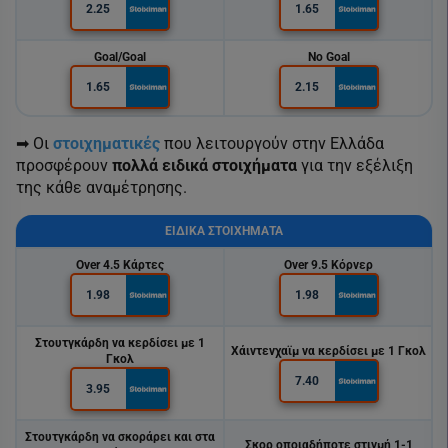
2.25
1.65
Goal/Goal
No Goal
1.65
2.15
➡ Οι
στοιχηματικές
που λειτουργούν στην Ελλάδα
προσφέρουν
πολλά ειδικά στοιχήματα
για την εξέλιξη
της κάθε αναμέτρησης.
ΕΙΔΙΚΑ ΣΤΟΙΧΗΜΑΤΑ
Over 4.5 Κάρτες
Over 9.5 Κόρνερ
1.98
1.98
Στουτγκάρδη να κερδίσει με 1
Χάιντενχαϊμ να κερδίσει με 1 Γκολ
Γκολ
7.40
3.95
Στουτγκάρδη να σκοράρει και στα
Σκορ οποιαδήποτε στιγμή 1-1