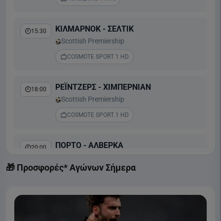
ΚΙΛΜΑΡΝΟΚ - ΣΕΛΤΙΚ
15:30
Scottish Premiership
COSMOTE SPORT 1 HD
ΡΕΪΝΤΖΕΡΣ - ΧΙΜΠΕΡΝΙΑΝ
18:00
Scottish Premiership
COSMOTE SPORT 1 HD
ΠΟΡΤΟ - ΑΛΒΕΡΚΑ
20:00
Liga Portugal
🎁 Προσφορές* Αγώνων Σήμερα
COSMOTE SPORT 2 HD
ΜΠΕΝΦΙΚΑ - ΑΚΑΝΤΕΜΙΚΑ ΒΙΣΕΟΥ
22:30
Liga Portugal