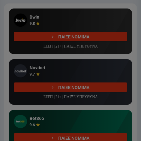
Bwin
9.8
ΠΑΙΞΕ ΝΟΜΙΜΑ
ΕΕΕΠ | 21+ | ΠΑΙΞΕ ΥΠΕΥΘΥΝΑ
Novibet
9.7
ΠΑΙΞΕ ΝΟΜΙΜΑ
ΕΕΕΠ | 21+ | ΠΑΙΞΕ ΥΠΕΥΘΥΝΑ
Bet365
9.6
ΠΑΙΞΕ ΝΟΜΙΜΑ