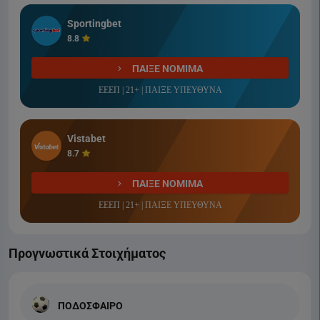
Sportingbet
8.8
ΠΑΙΞΕ ΝΟΜΙΜΑ
ΕΕΕΠ | 21+ | ΠΑΙΞΕ ΥΠΕΥΘΥΝΑ
Vistabet
8.7
ΠΑΙΞΕ ΝΟΜΙΜΑ
ΕΕΕΠ | 21+ | ΠΑΙΞΕ ΥΠΕΥΘΥΝΑ
Προγνωστικά Στοιχήματος
ΠΟΔΟΣΦΑΙΡΟ