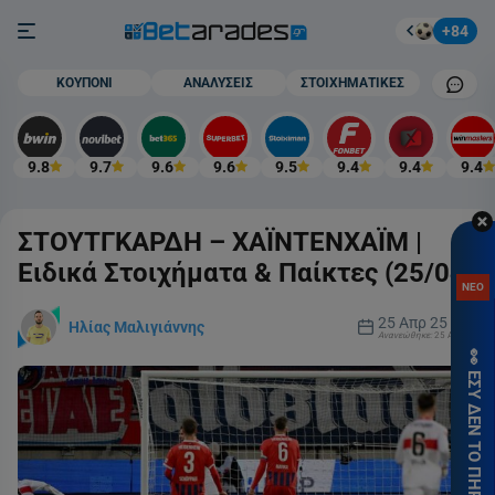
Στοίχημα
Burger button
+84
Mobile cham
ΚΟΥΠΟΝΙ
ΑΝΑΛΥΣΕΙΣ
ΣΤΟΙΧΗΜΑΤΙΚΕΣ
9.8
9.7
9.6
9.6
9.5
9.4
9.4
9.4
ΣΤΟΥΤΓΚΑΡΔΗ – ΧΑΪΝΤΕΝΧΑΪΜ |
Ειδικά Στοιχήματα & Παίκτες (25/04)
ΑΝ
ΝΕΟ
ΠΡ
ΓΝΩ
25 Απρ 25
Ηλίας Μαλιγιάννης
Ανανεώθηκε:
25 Απρ 25
👀 ΕΣΥ ΔΕΝ ΤΟ ΠΗΡΕΣ; 🎁
ΧΩΡ
ΚΑ
στη
ΕΓ
εδώ