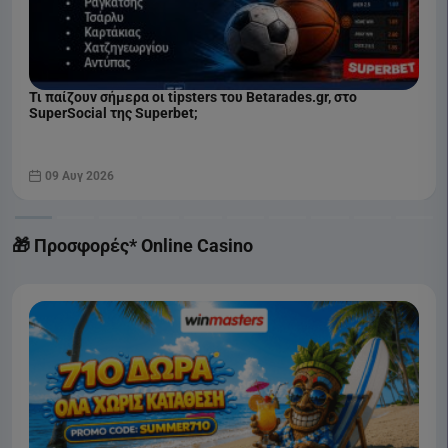
Τι παίζουν σήμερα οι tipsters του Betarades.gr, στο
SuperSocial της Superbet;
09 Αυγ 2026
🎁 Προσφορές* Online Casino