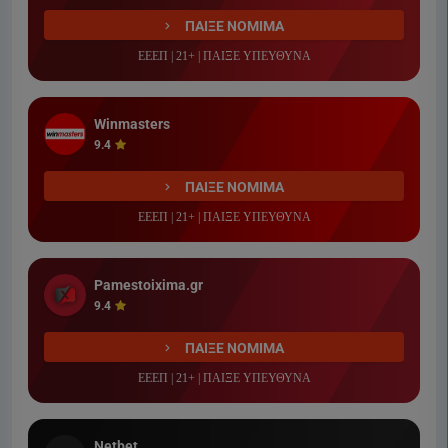
ΠΑΙΞΕ ΝΟΜΙΜΑ
ΕΕΕΠ | 21+ | ΠΑΙΞΕ ΥΠΕΥΘΥΝΑ
Winmasters
9.4
ΠΑΙΞΕ ΝΟΜΙΜΑ
ΕΕΕΠ | 21+ | ΠΑΙΞΕ ΥΠΕΥΘΥΝΑ
Pamestoixima.gr
9.4
ΠΑΙΞΕ ΝΟΜΙΜΑ
ΕΕΕΠ | 21+ | ΠΑΙΞΕ ΥΠΕΥΘΥΝΑ
Netbet