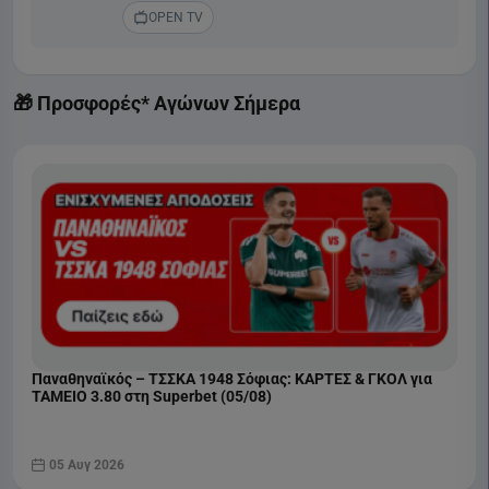
OPEN TV
🎁 Προσφορές* Αγώνων Σήμερα
Παναθηναϊκός – ΤΣΣΚΑ 1948 Σόφιας: ΚΑΡΤΕΣ & ΓΚΟΛ για
ΤΑΜΕΙΟ 3.80 στη Superbet (05/08)
05 Αυγ 2026