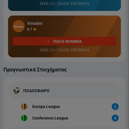
ΕΕΕΠ | 21+ | ΠΑΙΞΕ ΥΠΕΥΘΥΝΑ
Vistabet
8.7
ΠΑΙΞΕ ΝΟΜΙΜΑ
ΕΕΕΠ | 21+ | ΠΑΙΞΕ ΥΠΕΥΘΥΝΑ
Προγνωστικά Στοιχήματος
ΠΟΔΟΣΦΑΙΡΟ
Europa League
2
Conference League
4