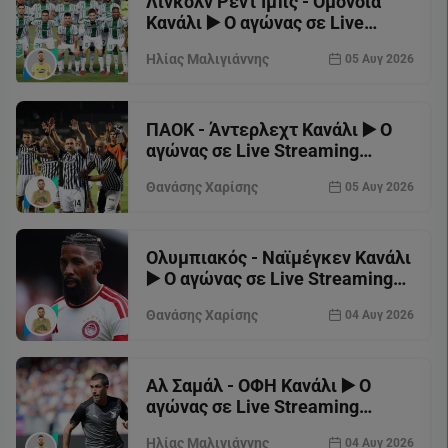
Λίνκολν Ρεντ Ιμπς - Ομόνοια
Κανάλι ▶️ Ο αγώνας σε Live
Streaming (06/08)
Ηλίας Μαλιγιάννης
05 Αυγ 2026
ΠΑΟΚ - Άντερλεχτ Κανάλι ▶️ Ο
αγώνας σε Live Streaming
(06/08)
Θανάσης Χαρίσης
05 Αυγ 2026
Ολυμπιακός - Ναϊμέγκεν Κανάλι
▶️ Ο αγώνας σε Live Streaming
(04/08)
Θανάσης Χαρίσης
04 Αυγ 2026
Αλ Σαμάλ - ΟΦΗ Κανάλι ▶️ Ο
αγώνας σε Live Streaming
(04/08)
Ηλίας Μαλιγιάννης
04 Αυγ 2026