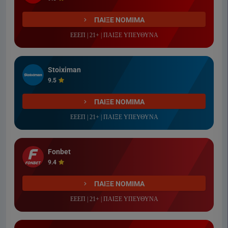
ΠΑΙΞΕ ΝΟΜΙΜΑ
ΕΕΕΠ | 21+ | ΠΑΙΞΕ ΥΠΕΥΘΥΝΑ
Stoiximan
9.5
ΠΑΙΞΕ ΝΟΜΙΜΑ
ΕΕΕΠ | 21+ | ΠΑΙΞΕ ΥΠΕΥΘΥΝΑ
Fonbet
9.4
ΠΑΙΞΕ ΝΟΜΙΜΑ
ΕΕΕΠ | 21+ | ΠΑΙΞΕ ΥΠΕΥΘΥΝΑ