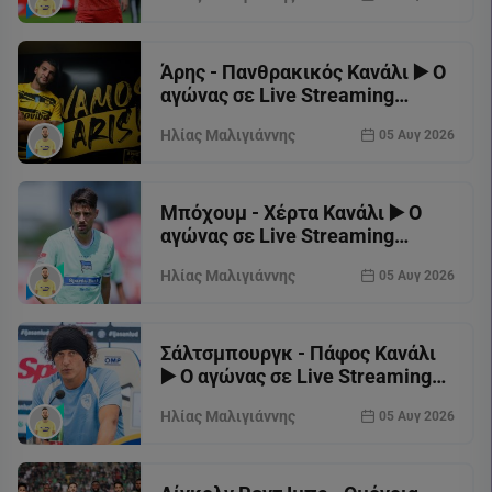
Άρης - Πανθρακικός Κανάλι ▶️ Ο
αγώνας σε Live Streaming
(05/08)
Ηλίας Μαλιγιάννης
05 Αυγ 2026
Μπόχουμ - Χέρτα Κανάλι ▶️ Ο
αγώνας σε Live Streaming
(07/08)
Ηλίας Μαλιγιάννης
05 Αυγ 2026
Σάλτσμπουργκ - Πάφος Κανάλι
▶️ Ο αγώνας σε Live Streaming
(06/08)
Ηλίας Μαλιγιάννης
05 Αυγ 2026