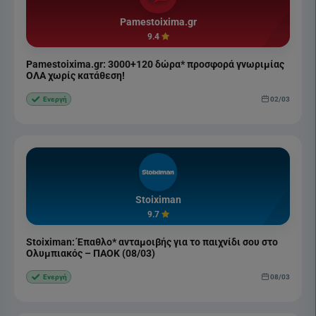
Pamestoixima.gr
9.4
Pamestoixima.gr: 3000+120 δώρα* προσφορά γνωριμίας
ΟΛΑ χωρίς κατάθεση!
02/03
Ενεργή
Stoiximan
9.7
Stoiximan: Έπαθλο* ανταμοιβής για το παιχνίδι σου στο
Ολυμπιακός – ΠΑΟΚ (08/03)
08/03
Ενεργή