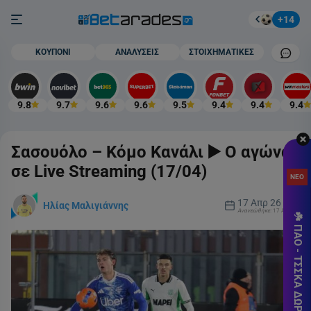
Στοίχημα
Burger button
+14
Mobile cham
ΚΟΥΠΟΝΙ
ΑΝΑΛΥΣΕΙΣ
ΣΤΟΙΧΗΜΑΤΙΚΕΣ
9.8
9.7
9.6
9.6
9.5
9.4
9.4
9.4
Σασουόλο – Κόμο Κανάλι ▶️ Ο αγώνας
710
δώ
σε Live Streaming (17/04)
ΝΕΟ
ΟΛ
17 Απρ 26
ΚΑ
Ηλίας Μαλιγιάννης
Ανανεώθηκε:
17 Απρ 26
☘️ ΠΑΟ - ΤΣΣΚΑ ΔΩΡΕΑΝ* 🎁
Pr
SU
Εγγ
Win
ΜΟ