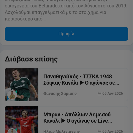
οικογένεια του Betarades.gr από τον Αύγουστο του 2019.
Ασχολούμαι επαγγελματικά με το στοίχημα για
περισσότερο από…
Προφίλ
Διάβασε επίσης
Παναθηναϊκός - ΤΣΣΚΑ 1948
Σόφιας Κανάλι ▶️ Ο αγώνας σε
Live Streaming (05/08)
Θανάσης Χαρίσης
05 Αυγ 2026
Μπραν - Απόλλων Λεμεσού
Κανάλι ▶️ Ο αγώνας σε Live
Streaming (05/08)
Ηλίας Μαλιγιάννης
05 Αυγ 2026