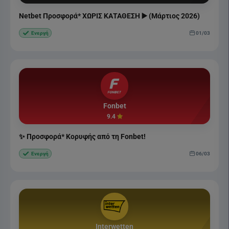
Netbet Προσφορά* ΧΩΡΙΣ ΚΑΤΑΘΕΣΗ ▶️ (Μάρτιος 2026)
01/03
Ενεργή
Fonbet
9.4
✨ Προσφορά* Κορυφής από τη Fonbet!
06/03
Ενεργή
Interwetten