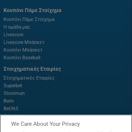
Κουπόνι Πάμε Στοίχημα
Κουπόνι Πάμε Στοίχημα
Η ομάδα μας
Livescore
Livescore Μπάσκετ
Κουπόνι Μπάσκετ
Κουπόνι Baseball
Στοιχηματικές Εταιρίες
Στοιχηματικές Εταιρίες
Superbet
Stoiximan
Bwin
Bet365
Sportingbet
We Care About Your Privacy
Pamestoixima.gr
Interwetten