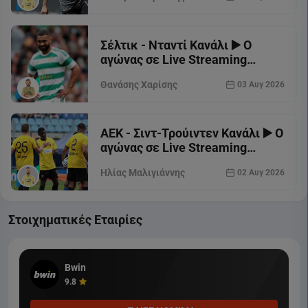
Σέλτικ - Νταντί Κανάλι ▶️ Ο
αγώνας σε Live Streaming
(03/08)
Θανάσης Χαρίσης
03 Αυγ 2026
ΑΕΚ - Σιντ-Τρούιντεν Κανάλι ▶️ Ο
αγώνας σε Live Streaming
(02/08)
Ηλίας Μαλιγιάννης
02 Αυγ 2026
Στοιχηματικές Εταιρίες
Bwin
9.8