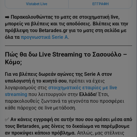
Vistabet Live
ΕΓΓΡΑΦΗ
➡️
Παρακαλουθώντας το ματς σε στοιχηματική live,
μπορείς να βλέπεις και τις αποδόσεις. Βλέπεις και την
πρόβλεψη του Betarades.gr για το ματς στη σελίδα με
όλα τα
προγνωστικά Serie A
.
Πώς θα δω Live Streaming το
Σασουόλο –
Κόμο
;
Για να βλέπεις δωρεάν αγώνες της Serie A στον
υπολογιστή ή το κινητό σου
, πρέπει να έχεις
λογαριασμούς στις
στοιχηματικές εταιρίες με live
streaming
που λειτουργούν στην
Ελλάδα
! Έτσι,
παρακολουθείς ζωντανά τα γεγονότα που προσφέρει
κάθε πάροχος σε live μετάδοση.
✅
Αν κάνεις εγγραφή σε αυτήν που σου αρέσει μέσα από
τους Betarades, μας δίνεις το δικαίωμα να παρέμβουμε
αν προκύψει κάποιο πρόβλημα.
Απλώς, μας στέλνεις