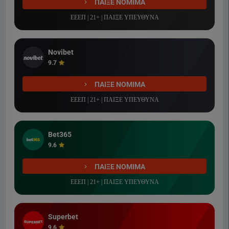
ΠΑΙΞΕ ΝΟΜΙΜΑ
ΕΕΕΠ | 21+ | ΠΑΙΞΕ ΥΠΕΥΘΥΝΑ
Novibet
9.7
ΠΑΙΞΕ ΝΟΜΙΜΑ
ΕΕΕΠ | 21+ | ΠΑΙΞΕ ΥΠΕΥΘΥΝΑ
Bet365
9.6
ΠΑΙΞΕ ΝΟΜΙΜΑ
ΕΕΕΠ | 21+ | ΠΑΙΞΕ ΥΠΕΥΘΥΝΑ
Superbet
9.6