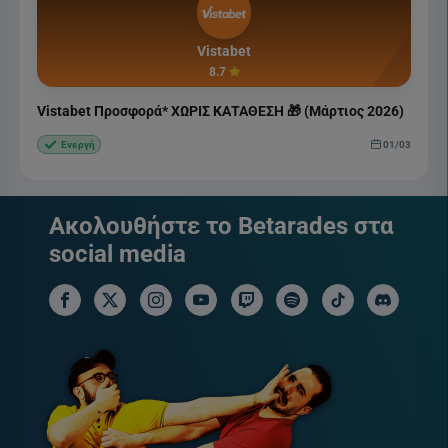
Vistabet
8.7
Vistabet Προσφορά* ΧΩΡΙΣ ΚΑΤΑΘΕΣΗ 🎁 (Μάρτιος 2026)
01/03
Ενεργή
Ακολουθήστε το Betarades στα
social media
facebook social link
x social link
instagram social link
youtube social link
twitch social link
spotify social link
tiktok social link
discord soci