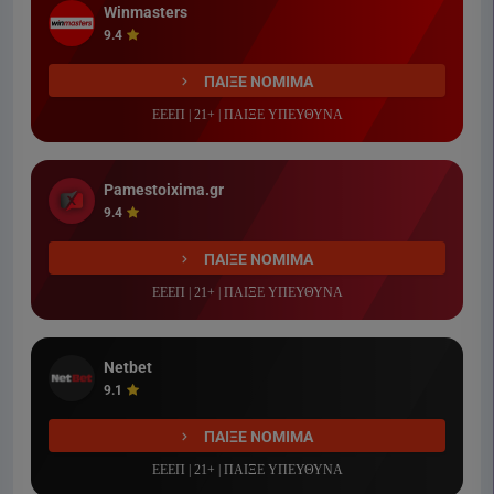
Winmasters
9.4
ΠΑΙΞΕ ΝΟΜΙΜΑ
ΕΕΕΠ | 21+ | ΠΑΙΞΕ ΥΠΕΥΘΥΝΑ
Pamestoixima.gr
9.4
ΠΑΙΞΕ ΝΟΜΙΜΑ
ΕΕΕΠ | 21+ | ΠΑΙΞΕ ΥΠΕΥΘΥΝΑ
Netbet
9.1
ΠΑΙΞΕ ΝΟΜΙΜΑ
ΕΕΕΠ | 21+ | ΠΑΙΞΕ ΥΠΕΥΘΥΝΑ