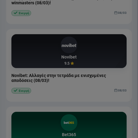
winmasters (08/03)!
08/03
Ενεργή
Novibet
9.5
Novibet: Αλλαγές στην τετράδα με ενισχυμένες
αποδόσεις (08/03)!
08/03
Ενεργή
Bet365