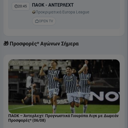
ΠΑΟΚ - ΑΝΤΕΡΛΕΧΤ
20:45
Προκριματικά Europa League
OPEN TV
🎁 Προσφορές* Αγώνων Σήμερα
ΠΑΟΚ – Άντερλεχτ: Προγνωστικά Γιουρόπα Λιγκ με Δωρεάν
Προσφορές* (06/08)