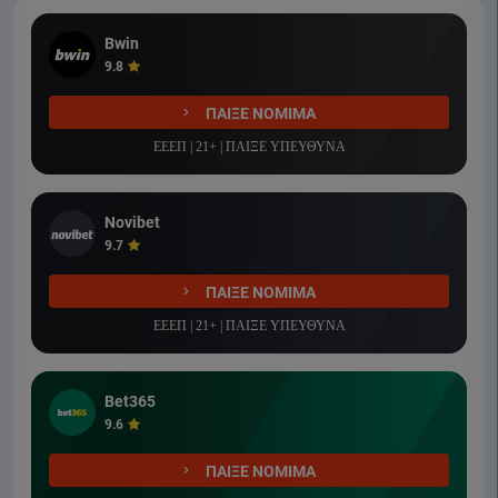
Bwin
9.8
ΠΑΙΞΕ ΝΟΜΙΜΑ
ΕΕΕΠ | 21+ | ΠΑΙΞΕ ΥΠΕΥΘΥΝΑ
Novibet
9.7
ΠΑΙΞΕ ΝΟΜΙΜΑ
ΕΕΕΠ | 21+ | ΠΑΙΞΕ ΥΠΕΥΘΥΝΑ
Bet365
9.6
ΠΑΙΞΕ ΝΟΜΙΜΑ