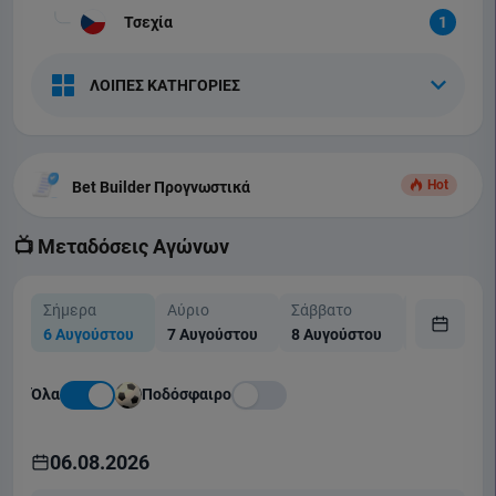
Τσεχία
1
ΛΟΙΠΕΣ ΚΑΤΗΓΟΡΙΕΣ
Hot
Bet Builder Προγνωστικά
📺 Μεταδόσεις Αγώνων
Σήμερα
Αύριο
Σάββατο
Κυριακή
6 Αυγούστου
7 Αυγούστου
8 Αυγούστου
9 Αυγούστ
Όλα
Ποδόσφαιρο
06.08.2026