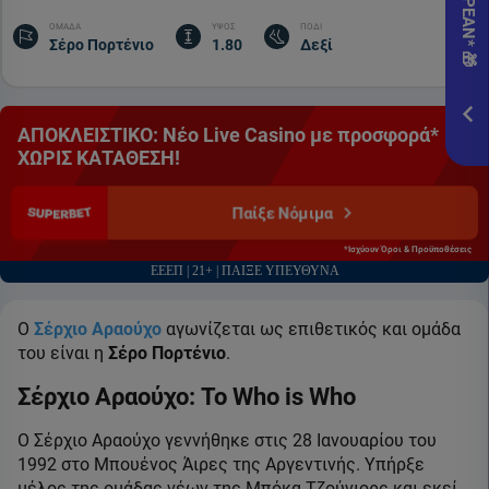
Pame
εδώ!
ΟΜΑΔΑ
ΥΨΟΣ
ΠΟΔΙ
Σέρο Πορτένιο
1.80
Δεξί
*Ισχ
Προ
ΑΠΟΚΛΕΙΣΤΙΚΟ: Νέο Live Casino με προσφορά*
ΕΓΓ
ΧΩΡΙΣ ΚΑΤΑΘΕΣΗ!
Παίξε Νόμιμα
*Ισχύουν Όροι & Προϋποθέσεις
ΕΕΕΠ | 21+ | ΠΑΙΞΕ ΥΠΕΥΘΥΝΑ
Ο
Σέρχιο Αραούχο
αγωνίζεται ως επιθετικός και ομάδα
του είναι η
Σέρο Πορτένιο
.
Σέρχιο Αραούχο: Το Who is Who
Ο Σέρχιο Αραούχο γεννήθηκε στις 28 Ιανουαρίου του
1992 στο Μπουένος Άιρες της Αργεντινής. Υπήρξε
μέλος της ομάδας νέων της Μπόκα Τζούνιορς και εκεί