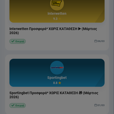
Interwetten
9.3
Interwetten Προσφορά* ΧΩΡΙΣ ΚΑΤΑΘΕΣΗ ▶️ (Μάρτιος
2026)
06/03
Ενεργή
Sportingbet
8.8
Sportingbet Προσφορά* ΧΩΡΙΣ ΚΑΤΑΘΕΣΗ 🎁 (Μάρτιος
2026)
01/03
Ενεργή