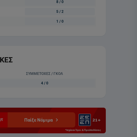
8 / 0
5 / 2
1 / 0
ΙΚΕΣ
ΣΥΜΜΕΤΟΧΕΣ / ΓΚΟΛ
4 / 0
Παίξε Νόμιμα
*Ισχύουν Όροι & Προϋποθέσεις