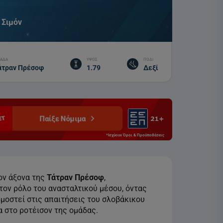
 Σιμόν
ΑΔΑ
ΥΨΟΣ
ΠΟΔΙ
άτραν Πρέσοφ
1.79
Δεξί
Παίξε Νόμιμα
*Ισχύουν Όροι & Προϋποθέσεις
τον άξονα της
Τάτραν Πρέσοφ
,
τον ρόλο του ανασταλτικού μέσου, όντας
μοστεί στις απαιτήσεις του σλοβάκικου
 στο ροτέισον της ομάδας.