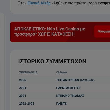
Στην
Εθνική Αϊτής
κλήθηκε για πρώτη φορά ενόψει
Τρίτη
Τετάρτη
Πέμπτη
Παρασκευή
11 Αυγούστου
12 Αυγούστου
13 Αυγούστου
14 Αυγούστου
ΑΠΟΚΛΕΙΣΤΙΚΟ: Νέο Live Casino με
προσφορά* ΧΩΡΙΣ ΚΑΤΑΘΕΣΗ!
ΙΣΤΟΡΙΚΟ ΣΥΜΜΕΤΟΧΩΝ
ΧΡΟΝΟΛΟΓΙΑ
ΟΜΑΔΑ
2025-
ΤΑΤΡΑΝ ΠΡΕΣΟΦ (δανεικός)
2024-
ΠΑΡΝΤΟΥΜΠΙΤΣΕ
2024
ΝΤΙΝΑΜΟ ΤΙΦΛΙΔΑΣ
2022-2024
ΠΑΪΝΤΕ