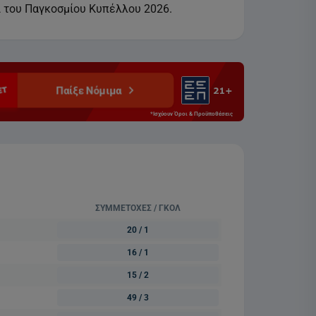
 του Παγκοσμίου Κυπέλλου 2026.
Σάββατο
15 Αυγούστου
Παίξε Νόμιμα
*Ισχύουν Όροι & Προϋποθέσεις
ΣΥΜΜΕΤΟΧΕΣ / ΓΚΟΛ
20 / 1
16 / 1
15 / 2
49 / 3