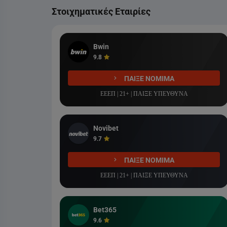
22:30
ΣΠΟΡΤΙΝΓΚ
Στοιχηματικές Εταιρίες
Liga Portugal Betclic
COSMOTE SPORT 2 HD
Bwin
9.8
ΠΑΙΞΕ ΝΟΜΙΜΑ
ΕΕΕΠ | 21+ | ΠΑΙΞΕ ΥΠΕΥΘΥΝΑ
Novibet
9.7
ΠΑΙΞΕ ΝΟΜΙΜΑ
ΕΕΕΠ | 21+ | ΠΑΙΞΕ ΥΠΕΥΘΥΝΑ
Bet365
9.6