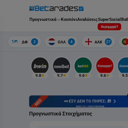
Στοίχημα
Προγνωστικά
Κουπόνι
Αναλύσεις
SuperSocial
Βαθ
2
4
27
ΔΦ
ΟΛΛ
ΑΛΚ
9.8
9.7
9.6
9.6
9.5
ΝΕΟ
👀 ΕΣΥ ΔΕΝ ΤΟ ΠΗΡΕΣ; 🎁
ΕΕΕΠ | 21+ | ΠΑΙΞΕ ΥΠΕΥΘΥΝΑ
Προγνωστικά Στοιχήματος