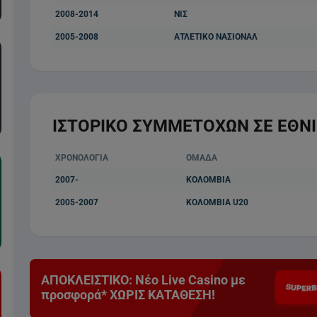
2008-2014
ΝΙΣ
2005-2008
ΑΤΛΕΤΙΚΟ ΝΑΣΙΟΝΑΛ
ΙΣΤΟΡΙΚΟ ΣΥΜΜΕΤΟΧΩΝ ΣΕ ΕΘΝ
ΧΡΟΝΟΛΟΓΙΑ
ΟΜΑΔΑ
2007-
ΚΟΛΟΜΒΙΑ
2005-2007
ΚΟΛΟΜΒΙΑ U20
ΑΠΟΚΛΕΙΣΤΙΚΟ: Νέο Live Casino με
προσφορά* ΧΩΡΙΣ ΚΑΤΑΘΕΣΗ!