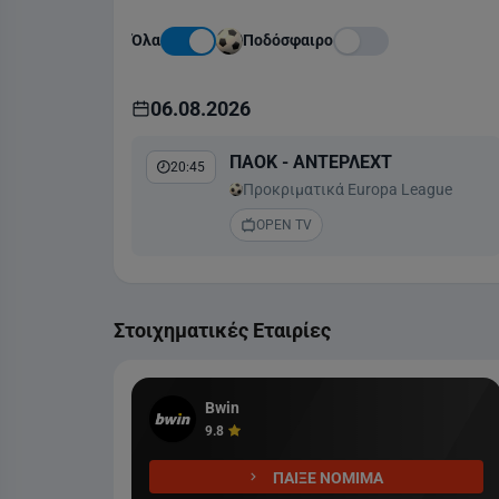
Όλα
Ποδόσφαιρο
06.08.2026
ΠΑΟΚ - ΑΝΤΕΡΛΕΧΤ
20:45
Προκριματικά Europa League
OPEN TV
Στοιχηματικές Εταιρίες
Bwin
9.8
ΠΑΙΞΕ ΝΟΜΙΜΑ