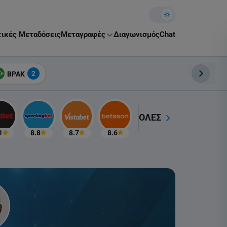
Theme toggle
ικές Μεταδόσεις
Μεταγραφές
Διαγωνισμός
Chat
2
ΒΡΑΚ
ΟΛΕΣ
1
8.8
8.7
8.6