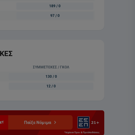
189 / 0
97 / 0
ΙΚΕΣ
ΣΥΜΜΕΤΟΧΕΣ / ΓΚΟΛ
130 / 0
12 / 0
Παίξε Νόμιμα
*Ισχύουν Όροι & Προϋποθέσεις