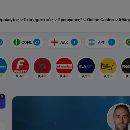
μολογίες
Στοιχηματικές
Προσφορές*
Online Casino
Αθλητ
0
27
1
1
CONL
ΑΛΚ
ΑΡΓ
9.4
9.4
9.4
9.3
9.3
9.