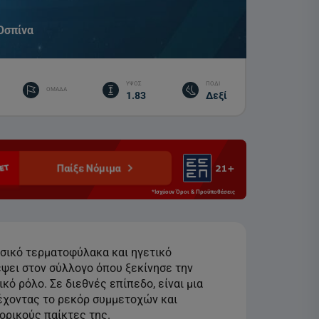
Οσπίνα
ΥΨΟΣ
ΠΟΔΙ
ΟΜΑΔΑ
1.83
Δεξί
Παίξε Νόμιμα
*Ισχύουν Όροι & Προϋποθέσεις
ασικό τερματοφύλακα και ηγετικό
έψει στον σύλλογο όπου ξεκίνησε την
ό ρόλο. Σε διεθνές επίπεδο, είναι μια
τέχοντας το ρεκόρ συμμετοχών και
ορικούς παίκτες της.