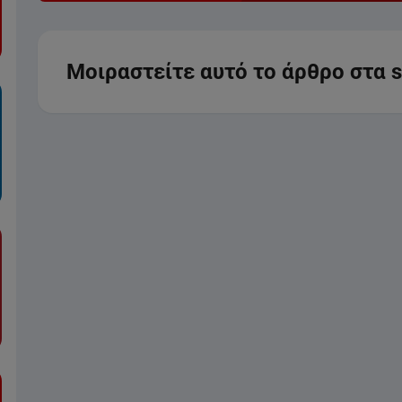
Μοιραστείτε αυτό το άρθρο στα s