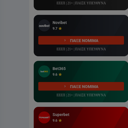
ΕΕΕΠ | 21+ | ΠΑΙΞΕ ΥΠΕΥΘΥΝΑ
Novibet
9.7
ΠΑΙΞΕ ΝΟΜΙΜΑ
ΕΕΕΠ | 21+ | ΠΑΙΞΕ ΥΠΕΥΘΥΝΑ
Bet365
9.6
ΠΑΙΞΕ ΝΟΜΙΜΑ
ΕΕΕΠ | 21+ | ΠΑΙΞΕ ΥΠΕΥΘΥΝΑ
Superbet
9.6