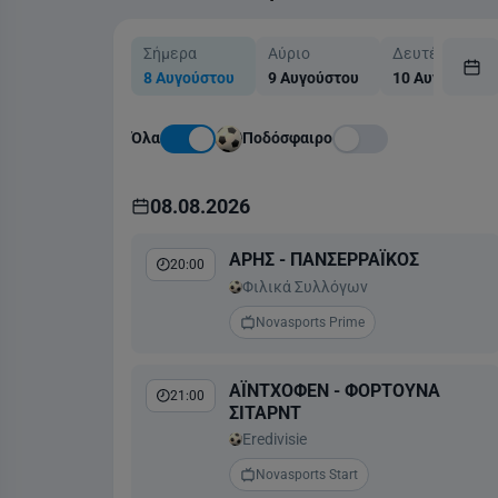
Σήμερα
Αύριο
Δευτέρα
8 Αυγούστου
9 Αυγούστου
10 Αυγούστου
Όλα
Ποδόσφαιρο
08.08.2026
ΑΡΗΣ - ΠΑΝΣΕΡΡΑΪΚΟΣ
20:00
Φιλικά Συλλόγων
Novasports Prime
ΑΪΝΤΧΟΦΕΝ - ΦΟΡΤΟΥΝΑ
21:00
ΣΙΤΑΡΝΤ
Eredivisie
Novasports Start