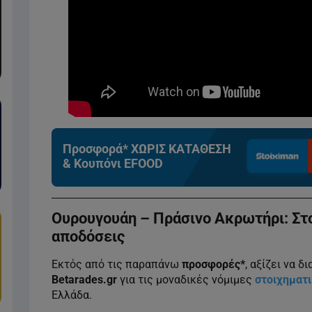
Προσφορά* ΧΩΡΙΣ ΚΑΤΑΘΕΣΗ
& Κουπόνι EFOOD
Ουρουγουάη – Πράσινο Ακρωτήρι: Στο
αποδόσεις
Εκτός από τις παραπάνω
προσφορές*
, αξίζει να δ
Betarades.gr
για τις μοναδικές
νόμιμες
στοιχηματι
Ελλάδα.