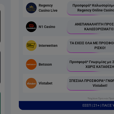
Regency
Προσφορά* Καλωσορίσμα
Regency Online Casino
Casino Live
ΑΝΕΠΑΝΑΛΗΠΤΗ ΠΡΟΣ
N1 Casino
ΚΑΛΩΣΟΡΙΣΜΑΤΟ
ΤΑ ΕΧΕΙΣ ΟΛΑ ΜΕ ΠΡΟΣΦΟ
Interwetten
ΡΙΣΚΟ!
Προσφορά* Γνωριμίας με 
Betsson
ΧΩΡΙΣ ΚΑΤΑΘΕΣ
ΣΠΕΣΙΑΛ ΠΡΟΣΦΟΡΑ* ΓΝΩΡ
Vistabet
Vistabet!
*Ισχύουν Όροι και Προ
ΕΕΕΠ | 21+ | ΠΑΙΞ