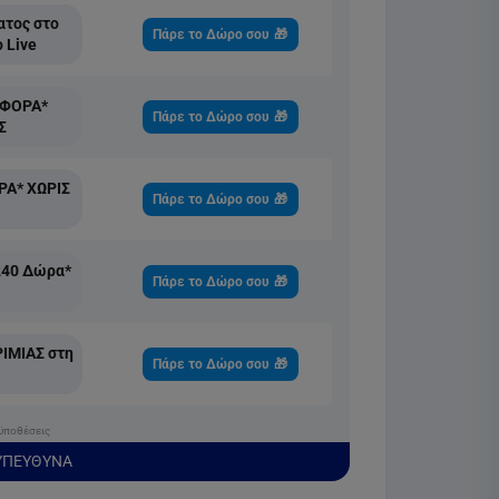
τος στο
Πάρε το Δώρο σου
🎁
 Live
ΦΟΡΑ*
Πάρε το Δώρο σου
🎁
Σ
ΡΑ* ΧΩΡΙΣ
Πάρε το Δώρο σου
🎁
240 Δώρα*
Πάρε το Δώρο σου
🎁
Η
ΙΜΙΑΣ στη
Πάρε το Δώρο σου
🎁
ϋποθέσεις
Ε ΥΠΕΥΘΥΝΑ