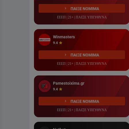
ΠΑΙΞΕ ΝΟΜΙΜΑ
ΕΕΕΠ | 21+ | ΠΑΙΞΕ ΥΠΕΥΘΥΝΑ
Winmasters
9.4
ΠΑΙΞΕ ΝΟΜΙΜΑ
ΕΕΕΠ | 21+ | ΠΑΙΞΕ ΥΠΕΥΘΥΝΑ
Pamestoixima.gr
9.4
ΠΑΙΞΕ ΝΟΜΙΜΑ
ΕΕΕΠ | 21+ | ΠΑΙΞΕ ΥΠΕΥΘΥΝΑ