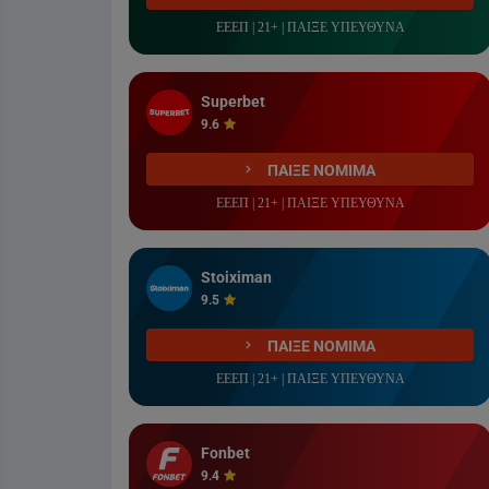
ΕΕΕΠ | 21+ | ΠΑΙΞΕ ΥΠΕΥΘΥΝΑ
Superbet
9.6
ΠΑΙΞΕ ΝΟΜΙΜΑ
ΕΕΕΠ | 21+ | ΠΑΙΞΕ ΥΠΕΥΘΥΝΑ
Stoiximan
9.5
ΠΑΙΞΕ ΝΟΜΙΜΑ
ΕΕΕΠ | 21+ | ΠΑΙΞΕ ΥΠΕΥΘΥΝΑ
Fonbet
9.4