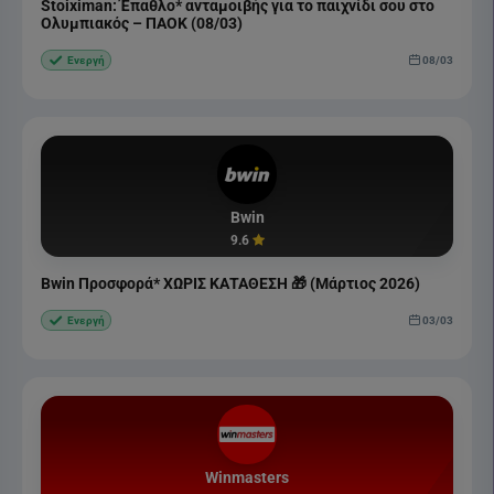
Stoiximan: Έπαθλο* ανταμοιβής για το παιχνίδι σου στο
Ολυμπιακός – ΠΑΟΚ (08/03)
08/03
Ενεργή
Bwin
9.6
Bwin Προσφορά* ΧΩΡΙΣ ΚΑΤΑΘΕΣΗ 🎁 (Μάρτιος 2026)
03/03
Ενεργή
Winmasters