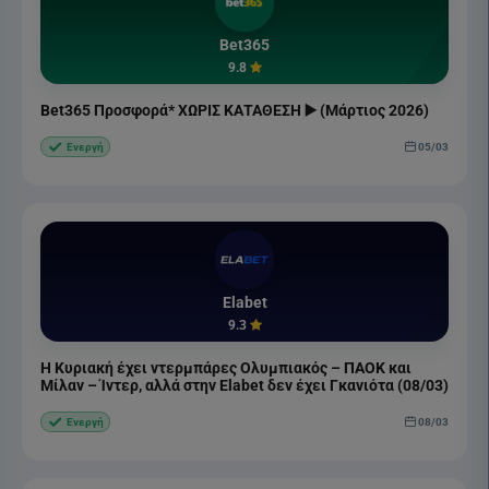
Bet365
9.8
Bet365 Προσφορά* ΧΩΡΙΣ ΚΑΤΑΘΕΣΗ ▶️ (Μάρτιος 2026)
05/03
Ενεργή
Elabet
9.3
Η Κυριακή έχει ντερμπάρες Ολυμπιακός – ΠΑΟΚ και
Μίλαν – Ίντερ, αλλά στην Elabet δεν έχει Γκανιότα (08/03)
08/03
Ενεργή