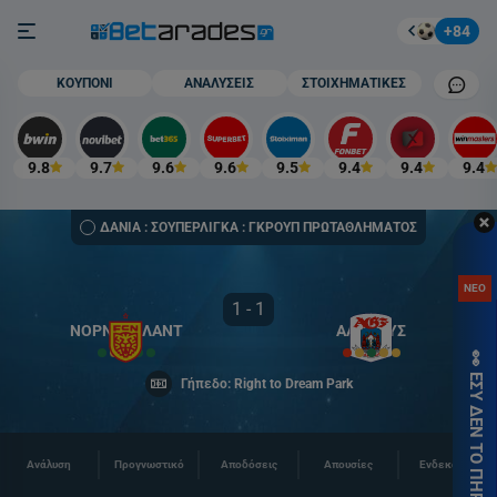
Στοίχημα
Burger button
+84
Mobile cham
ΚΟΥΠΟΝΙ
ΑΝΑΛΥΣΕΙΣ
ΣΤΟΙΧΗΜΑΤΙΚΕΣ
9.8
9.7
9.6
9.6
9.5
9.4
9.4
9.4
ΔΑΝΙΑ : ΣΟΥΠΕΡΛΙΓΚΑ : ΓΚΡΟΥΠ ΠΡΩΤΑΘΛΗΜΑΤΟΣ
ΑΠΟ
Νέο
ΝΕΟ
στη
1 - 1
ΝΟΡΝΤΖΕΛΑΝΤ
ΑΑΡΧΟΥΣ
ΕΠΙ
👀 ΕΣΥ ΔΕΝ ΤΟ ΠΗΡΕΣ; 🎁
ΠΡ
ΧΩΡ
Γήπεδο: Right to Dream Park
ΚΑΤ
Εγγ
Ανάλυση
Προγνωστικό
Αποδόσεις
Απουσίες
Ενδεκάδες
Supe
με 