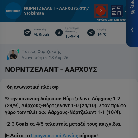
ITH
ΝΟΡΝΤΖΕΛΑΝΤ - ΑΑΡΧΟΥΣ στην
Stoiximan
*Ισ
*Ισχύουν Όροι & Προϋποθέσεις
Προ
Προϊστορία
Διαιτητής
Καιρός
δεκαετίας
M. Krogh
14 °C
15-9-14
ΕΓΓ
Πέτρος Χαριζακλής
Ανανεώθηκε:
23 Απρ 26
ΝΟΡΝΤΖΕΛΑΝΤ - ΑΑΡΧΟΥΣ
*6η αγωνιστική πλέι οφ
*Στην κανονική διάρκεια: Νόρτζελαντ-Αάρχους 1-2
(28/9), Αάρχους-Νόρτζελαντ 1-0 (24/10). Στον πρώτο
γύρο των πλέι οφ: Αάρχους-Νόρτζελαντ 1-1 (10/4).
*2-3 Goals τα 4/5 τελευταία μεταξύ τους παιχνίδια.
▶️ Δείτε τα
Προγνωστικά Δανίας
σήμερα!