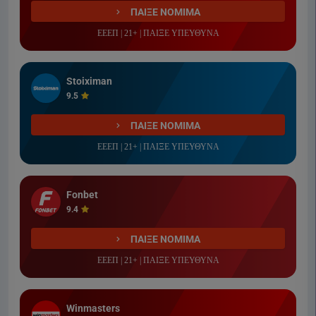
ΠΑΙΞΕ ΝΟΜΙΜΑ
ΕΕΕΠ | 21+ | ΠΑΙΞΕ ΥΠΕΥΘΥΝΑ
Stoiximan
9.5
ΠΑΙΞΕ ΝΟΜΙΜΑ
ΕΕΕΠ | 21+ | ΠΑΙΞΕ ΥΠΕΥΘΥΝΑ
Fonbet
9.4
ΠΑΙΞΕ ΝΟΜΙΜΑ
ΕΕΕΠ | 21+ | ΠΑΙΞΕ ΥΠΕΥΘΥΝΑ
Winmasters