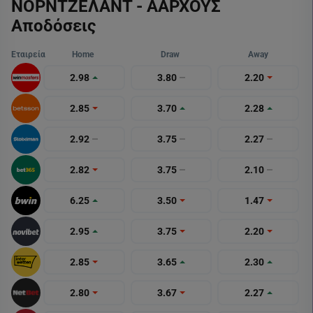
ΝΟΡΝΤΖΕΛΑΝΤ - ΑΑΡΧΟΥΣ
Αποδόσεις
Εταιρεία
Home
Draw
Away
2.98
3.80
2.20
2.85
3.70
2.28
2.92
3.75
2.27
2.82
3.75
2.10
6.25
3.50
1.47
2.95
3.75
2.20
2.85
3.65
2.30
2.80
3.67
2.27