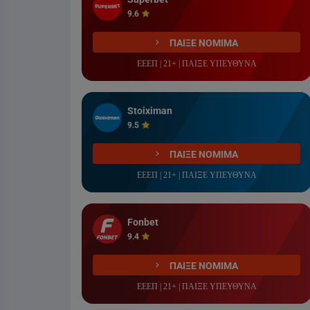
9.6
ΠΑΙΞΕ ΝΟΜΙΜΑ
ΕΕΕΠ | 21+ | ΠΑΙΞΕ ΥΠΕΥΘΥΝΑ
Stoiximan
9.5
ΠΑΙΞΕ ΝΟΜΙΜΑ
ΕΕΕΠ | 21+ | ΠΑΙΞΕ ΥΠΕΥΘΥΝΑ
Fonbet
9.4
ΠΑΙΞΕ ΝΟΜΙΜΑ
ΕΕΕΠ | 21+ | ΠΑΙΞΕ ΥΠΕΥΘΥΝΑ