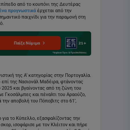
επίπεδο από το κουπόνι της Δευτέρας
ένα προγνωστικά
έρχεται από την
ημαντικό παιχνίδι για την παραμονή στη
ό.
Παίξε Νόμιμα
*Ισχύουν Όροι & Προϋποθέσεις
ιστική της Α’ κατηγορίας στην Πορτογαλία.
) επί της Νασιονάλ Μαδέιρα, φτάνοντας
 2025 και βγαίνοντας από τη ζώνη του
με Γκοσάλμπες και πέναλτι του Αραούζο,
ά την αποβολή του Πόποβιτς στο 61’,
ο για το Κύπελλο, εξασφαλίζοντας την
σκορ, ισοφάρισε με τον Κλέιτον και πήρε