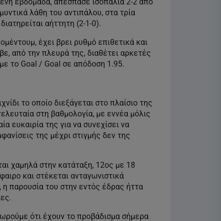
μενη εβδομάδα, απέσπασε ισοπαλία 2-2 από
υντικά λάθη του αντιπάλου, στα τρία
διατηρείται αήττητη (2-1-0).
μομέντουμ, έχει βρει ρυθμό επιθετικά και
βε, από την πλευρά της, διαθέτει αρκετές
με το Goal / Goal σε απόδοση 1.95.
χνίδι το οποίο διεξάγεται στο πλαίσιο της
τελευταία στη βαθμολογία, με εννέα μόλις
ία ευκαιρία της για να συνεχίσει να
μφανίσεις της μέχρι στιγμής δεν της
ται χαμηλά στην κατάταξη, 12ος με 18
σφαιρο και στέκεται ανταγωνιστικά
, η παρουσία του στην εντός έδρας ήττα
ες.
εωρούμε ότι έχουν το προβάδισμα σήμερα