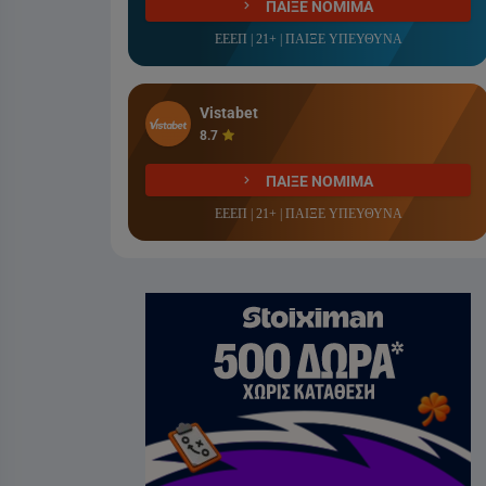
ΠΑΙΞΕ ΝΟΜΙΜΑ
ΕΕΕΠ | 21+ | ΠΑΙΞΕ ΥΠΕΥΘΥΝΑ
Vistabet
8.7
ΠΑΙΞΕ ΝΟΜΙΜΑ
ΕΕΕΠ | 21+ | ΠΑΙΞΕ ΥΠΕΥΘΥΝΑ