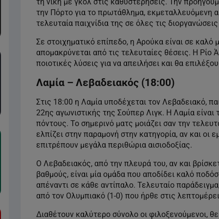
τη νίκη με γκολ στις καθυστερήσεις. Την προηγού
την Πόρτο για το πρωτάθλημα, εκμεταλλευόμενη αμ
τελευταία παιχνίδια της σε όλες τις διοργανώσεις 
Σε στοιχηματικό επίπεδο, η Αρούκα είναι σε καλό 
απομακρύνεται από τις τελευταίες θέσεις. Η Ρίο Ά
ποιοτικές λύσεις για να απειλήσει και θα επιλέξου
Λαμία – Λεβαδειακός (18:00)
Στις 18:00 η Λαμία υποδέχεται τον Λεβαδειακό, παι
22ης αγωνιστικής της Σούπερ Λιγκ. Η Λαμία είναι 
πόντους. Το σημερινό ματς μοιάζει σαν την τελευτα
ελπίζει στην παραμονή στην κατηγορία, αν και οι ε
επιτρέπουν μεγάλα περιθώρια αισιοδοξίας.
Ο Λεβαδειακός, από την πλευρά του, αν και βρίσκε
βαθμούς, είναι μία ομάδα που αποδίδει καλό ποδό
απέναντι σε κάθε αντίπαλο. Τελευταίο παράδειγμα
από τον Ολυμπιακό (1-0) που ήρθε στις λεπτομέρει
Διαθέτουν καλύτερο σύνολο οι φιλοξενούμενοι, θ