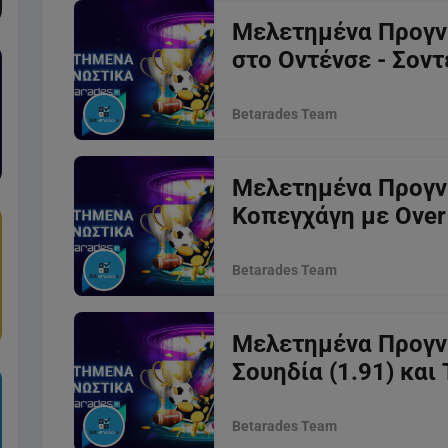
Μελετημένα Προγν
στο Οντένσε - Σοντ
Κρακοβία
Betarades Team
Μελετημένα Προγν
Κοπεγχάγη με Over
Τσεχία στο 2.00
Betarades Team
Μελετημένα Προγν
Σουηδία (1.91) και 
Betarades Team