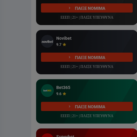
ΠΑΙΞΕ ΝΟΜΙΜΑ
ΕΕΕΠ | 21+ | ΠΑΙΞΕ ΥΠΕΥΘΥΝΑ
Novibet
9.7
ΠΑΙΞΕ ΝΟΜΙΜΑ
ΕΕΕΠ | 21+ | ΠΑΙΞΕ ΥΠΕΥΘΥΝΑ
Bet365
9.6
ΠΑΙΞΕ ΝΟΜΙΜΑ
ΕΕΕΠ | 21+ | ΠΑΙΞΕ ΥΠΕΥΘΥΝΑ
Superbet