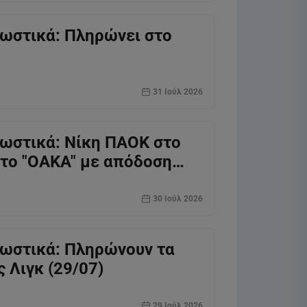
ωστικά: Πληρώνει στο
31 Ιούλ 2026
ωστικά: Νίκη ΠΑΟΚ στο
στο "ΟΑΚΑ" με απόδοση
30 Ιούλ 2026
ωστικά: Πληρώνουν τα
 Λιγκ (29/07)
29 Ιούλ 2026