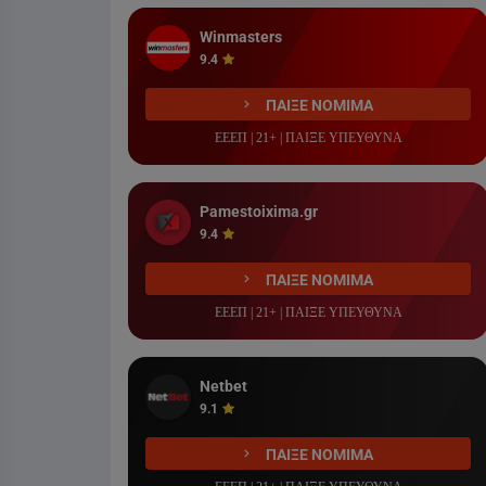
Winmasters
9.4
ΠΑΙΞΕ ΝΟΜΙΜΑ
ΕΕΕΠ | 21+ | ΠΑΙΞΕ ΥΠΕΥΘΥΝΑ
Pamestoixima.gr
9.4
ΠΑΙΞΕ ΝΟΜΙΜΑ
ΕΕΕΠ | 21+ | ΠΑΙΞΕ ΥΠΕΥΘΥΝΑ
Netbet
9.1
ΠΑΙΞΕ ΝΟΜΙΜΑ