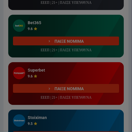
ΕΕΕΠ | 21+ | ΠΑΙΞΕ ΥΠΕΥΘΥΝΑ
Bet365
9.6
ΠΑΙΞΕ ΝΟΜΙΜΑ
ΕΕΕΠ | 21+ | ΠΑΙΞΕ ΥΠΕΥΘΥΝΑ
Superbet
9.6
ΠΑΙΞΕ ΝΟΜΙΜΑ
ΕΕΕΠ | 21+ | ΠΑΙΞΕ ΥΠΕΥΘΥΝΑ
Stoiximan
9.5