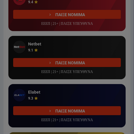
9.4
ΠΑΙΞΕ ΝΟΜΙΜΑ
ΕΕΕΠ | 21+ | ΠΑΙΞΕ ΥΠΕΥΘΥΝΑ
Netbet
9.1
ΠΑΙΞΕ ΝΟΜΙΜΑ
ΕΕΕΠ | 21+ | ΠΑΙΞΕ ΥΠΕΥΘΥΝΑ
Elabet
9.3
ΠΑΙΞΕ ΝΟΜΙΜΑ
ΕΕΕΠ | 21+ | ΠΑΙΞΕ ΥΠΕΥΘΥΝΑ