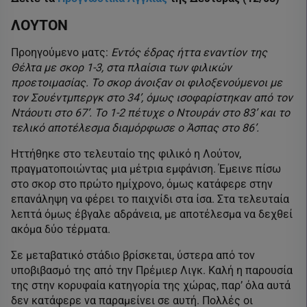
ΛΟΥΤΟΝ
Προηγούμενο ματς:
Εντός έδρας ήττα εναντίον της
Θέλτα με σκορ 1-3, στα πλαίσια των φιλικών
προετοιμασίας. Το σκορ άνοιξαν οι φιλοξενούμενοι με
τον Σουέντμπεργκ στο 34’, όμως ισοφαρίστηκαν από τον
Ντάουτι στο 67’. Το 1-2 πέτυχε ο Ντουράν στο 83’ και το
τελικό αποτέλεσμα διαμόρφωσε ο Άσπας στο 86’.
Ηττήθηκε στο τελευταίο της φιλικό η Λούτον,
πραγματοποιώντας μια μέτρια εμφάνιση. Έμεινε πίσω
στο σκορ στο πρώτο ημίχρονο, όμως κατάφερε στην
επανάληψη να φέρει το παιχνίδι στα ίσα. Στα τελευταία
λεπτά όμως έβγαλε αδράνεια, με αποτέλεσμα να δεχθεί
ακόμα δύο τέρματα.
Σε μεταβατικό στάδιο βρίσκεται, ύστερα από τον
υποβιβασμό της από την Πρέμιερ Λιγκ. Καλή η παρουσία
της στην κορυφαία κατηγορία της χώρας, παρ’ όλα αυτά
δεν κατάφερε να παραμείνει σε αυτή. Πολλές οι