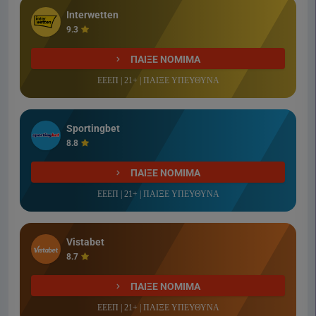
Interwetten
9.3
ΠΑΙΞΕ ΝΟΜΙΜΑ
ΕΕΕΠ | 21+ | ΠΑΙΞΕ ΥΠΕΥΘΥΝΑ
Sportingbet
8.8
ΠΑΙΞΕ ΝΟΜΙΜΑ
ΕΕΕΠ | 21+ | ΠΑΙΞΕ ΥΠΕΥΘΥΝΑ
Vistabet
8.7
ΠΑΙΞΕ ΝΟΜΙΜΑ
ΕΕΕΠ | 21+ | ΠΑΙΞΕ ΥΠΕΥΘΥΝΑ