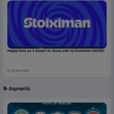
Happy Hour με 5 Δώρα* σε όλους από τη Stoiximan (08/08)!
08 Αυγ 2026
📝 Δημοφιλή