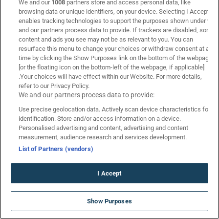
We and our
1008
partners store and access personal data, like
browsing data or unique identifiers, on your device. Selecting I Accept
Κουπόνι Πάμε Στοίχημα
enables tracking technologies to support the purposes shown under we
Η ομάδα μας
and our partners process data to provide. If trackers are disabled, some
Livescore
content and ads you see may not be as relevant to you. You can
resurface this menu to change your choices or withdraw consent at any
Livescore Μπάσκετ
time by clicking the Show Purposes link on the bottom of the webpage
Κουπόνι Μπάσκετ
[or the floating icon on the bottom-left of the webpage, if applicable]
Κουπόνι Baseball
.Your choices will have effect within our Website. For more details,
refer to our Privacy Policy.
Στοιχηματικές Εταιρίες
We and our partners process data to provide:
Use precise geolocation data. Actively scan device characteristics for
Στοιχηματικές Εταιρίες
identification. Store and/or access information on a device.
Superbet
Personalised advertising and content, advertising and content
Stoiximan
measurement, audience research and services development.
Bwin
List of Partners (vendors)
Bet365
Sportingbet
I Accept
Pamestoixima.gr
SUMMERAKI2026 ΠΡΟΣΦΟΡΑ* ☀️
Interwetten
Show Purposes
ΧΩΡΙΣ ΚΑΤΑΘΕΣΗ
Βαθμολογίες
*Ισχύουν Όροι & Προϋποθέσεις