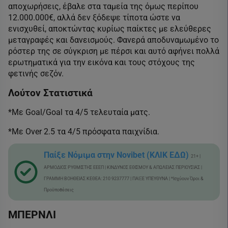
αποχωρήσεις, έβαλε στα ταμεία της όμως περίπου
12.000.000€, αλλά δεν ξόδεψε τίποτα ώστε να
ενισχυθεί, αποκτώντας κυρίως παίκτες με ελεύθερες
μεταγραφές και δανεισμούς. Φανερά αποδυναμωμένο το
ρόστερ της σε σύγκριση με πέρσι και αυτό αφήνει πολλά
ερωτηματικά για την εικόνα και τους στόχους της
φετινής σεζόν.
Λούτον Στατιστικά
*Με Goal/Goal τα 4/5 τελευταία ματς.
*Με Over 2.5 τα 4/5 πρόσφατα παιχνίδια.
Παίξε Νόμιμα στην Novibet (ΚΛΙΚ ΕΔΩ)
21+ |
ΑΡΜΟΔΙΟΣ ΡΥΘΜΙΣΤΗΣ ΕΕΕΠ | ΚΙΝΔΥΝΟΣ ΕΘΙΣΜΟΥ & ΑΠΩΛΕΙΑΣ ΠΕΡΙΟΥΣΙΑΣ |
ΓΡΑΜΜΗ ΒΟΗΘΕΙΑΣ ΚΕΘΕΑ: 210 9237777 | ΠΑΙΞΕ ΥΠΕΥΘΥΝΑ | *Ισχύουν Όροι &
Προϋποθέσεις
ΜΠΕΡΝΛΙ