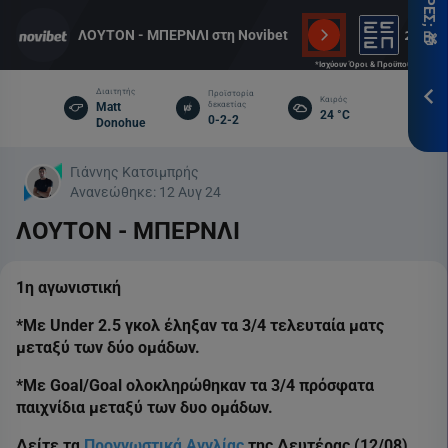
*Ισ
&
ΛΟΥΤΟΝ - ΜΠΕΡΝΛΙ στη Novibet
Προ
*Ισχύουν Όροι & Προϋποθέσεις
Διαιτητής
Προϊστορία
Καιρός
ΕΓΓ
Matt
δεκαετίας
24 °C
0-2-2
Donohue
Γιάννης Κατσιμπρής
Ανανεώθηκε:
12 Αυγ 24
ΛΟΥΤΟΝ - ΜΠΕΡΝΛΙ
1η αγωνιστική
*Με Under 2.5 γκολ έληξαν τα 3/4 τελευταία ματς
μεταξύ των δύο ομάδων.
*Με Goal/Goal ολοκληρώθηκαν τα 3/4 πρόσφατα
παιχνίδια μεταξύ των δυο ομάδων.
Δείτε τα
Προγνωστικά Αγγλίας
της Δευτέρας (12/08)