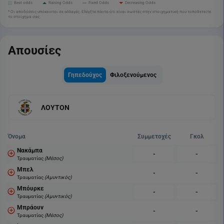
Best odds
Raising Odds
Fixed Odds
Decreasing Odds
* Οι αποδόσεις υπόκεινται σε αλλαγές. Ελέγξτε πάντα ότι είναι σωστές στην στοιχηματική που τοποθετείτε
το στοίχημα σας.
Απουσίες
Γηπεδούχος
Φιλοξενούμενος
ΛΟΥΤΟΝ
Όνομα
Συμμετοχές
Γκολ
Νακάμπα
-
-
Τραυματίας
(Μέσος)
Μπελ
-
-
Τραυματίας
(Αμυντικός)
Μπόυρκε
-
-
Τραυματίας
(Αμυντικός)
Μπράουν
-
-
Τραυματίας
(Μέσος)