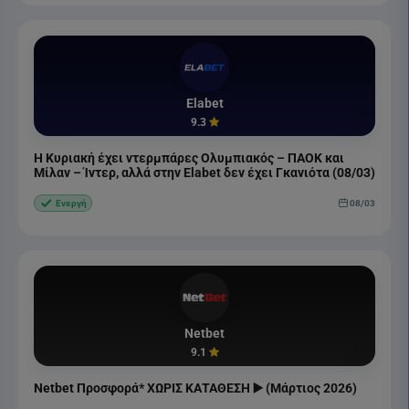
Elabet
9.3
Η Κυριακή έχει ντερμπάρες Ολυμπιακός – ΠΑΟΚ και
Μίλαν – Ίντερ, αλλά στην Elabet δεν έχει Γκανιότα (08/03)
08/03
Ενεργή
Netbet
9.1
Netbet Προσφορά* ΧΩΡΙΣ ΚΑΤΑΘΕΣΗ ▶️ (Μάρτιος 2026)