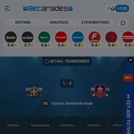
Στοίχημα
Burger button
+130
Mobile champ
ΚΟΥΠΟΝΙ
ΑΝΑΛΥΣΕΙΣ
ΣΤΟΙΧΗΜΑΤΙΚΕΣ
9.8
9.7
9.6
9.6
9.5
9.4
9.4
9.4
ΑΓΓΛΙΑ : ΤΣΑΜΠΙΟΝΣΙΠ
ΑΝ
ΝΕΟ
ΠΡ
1 - 4
ΓΝΩ
ΛΟΥΤΟΝ
ΜΠΕΡΝΛΙ
👀 ΕΣΥ ΔΕΝ ΤΟ ΠΗΡΕΣ; 🎁
ΧΩΡ
ΚΑ
Γήπεδο: Kenilworth Road
στη
ΕΓ
Ανάλυση
Προγνωστικό
Αποδόσεις
Απουσίες
Ενδεκάδες
εδώ