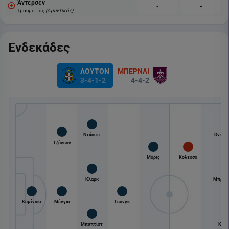
Άντερσεν
-
-
Τραυματίας
(Αμυντικός)
Ενδεκάδες
ΛΟΥΤΟΝ
ΜΠΕΡΝΛΙ
3-4-1-2
4-4-2
Ντάουτι
Οντομ
Τζόνσον
Μόρις
Κολεόσο
Κλαρκ
Μπράου
Καμίνσκι
Μένγκι
Τσονγκ
Μπαπτίστ
Κούλ