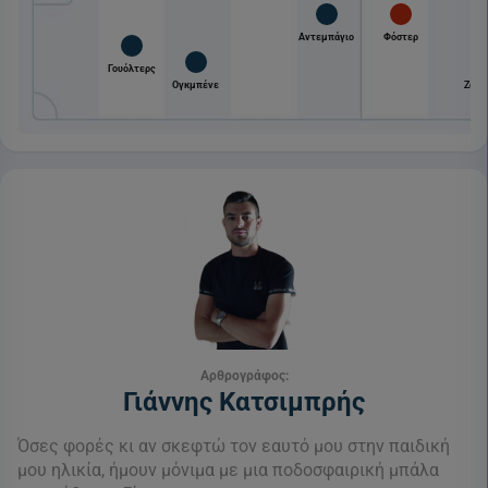
Αντεμπάγιο
Φόστερ
Γουόλτερς
Ογκμπένε
Ζαρο
Αρθρογράφος:
Γιάννης Κατσιμπρής
Όσες φορές κι αν σκεφτώ τον εαυτό μου στην παιδική
μου ηλικία, ήμουν μόνιμα με μια ποδοσφαιρική μπάλα