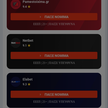
Pamestoixima.gr
9.4
ΠΑΙΞΕ ΝΟΜΙΜΑ
ΕΕΕΠ | 21+ | ΠΑΙΞΕ ΥΠΕΥΘΥΝΑ
Netbet
9.1
ΠΑΙΞΕ ΝΟΜΙΜΑ
ΕΕΕΠ | 21+ | ΠΑΙΞΕ ΥΠΕΥΘΥΝΑ
Elabet
9.3
ΠΑΙΞΕ ΝΟΜΙΜΑ
ΕΕΕΠ | 21+ | ΠΑΙΞΕ ΥΠΕΥΘΥΝΑ