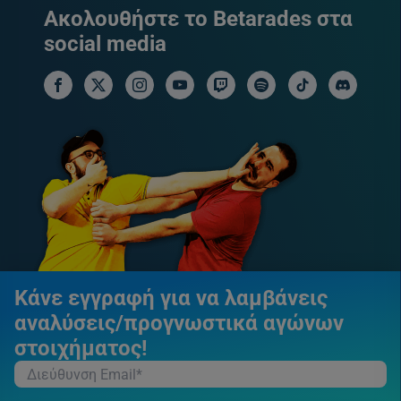
Ακολουθήστε το Betarades στα
social media
facebook social link
x social link
instagram social link
youtube social link
twitch social link
spotify social link
tiktok social link
discord soci
Κάνε εγγραφή για να λαμβάνεις
αναλύσεις/προγνωστικά αγώνων
στοιχήματος!