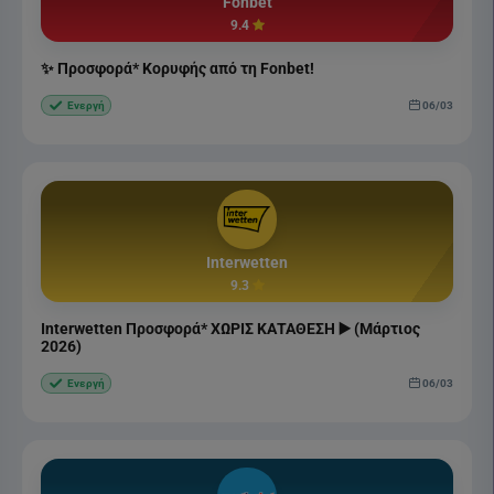
Fonbet
9.4
✨ Προσφορά* Κορυφής από τη Fonbet!
06/03
Ενεργή
Interwetten
9.3
Interwetten Προσφορά* ΧΩΡΙΣ ΚΑΤΑΘΕΣΗ ▶️ (Μάρτιος
2026)
06/03
Ενεργή