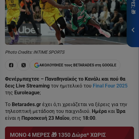
ITH
*Ισ
Προ
ΕΓΓ
Photo Credits: INTIME SPORTS
ΑΚΟΛΟΥΘΗΣΕ τους BETARADES στη GOOGLE
Φενέρμπαχτσε – Παναθηναϊκός το Κανάλι και πού θα
δεις Live Streaming
τον ημιτελικό του
Final Four 2025
της
Euroleague
;
Το
Betarades.gr
έχει ό,τι χρειάζεται να ξέρεις για την
τηλεοπτική μετάδοση του παιχνιδιού.
Ημέρα
και
Ώρα
είναι η
Π
αρασκευή 23
Μαΐου
, στις
18:00
.
ΜΟΝΟ 4 ΜΕΡΕΣ 🎁 1350 Δώρα* ΧΩΡΙΣ