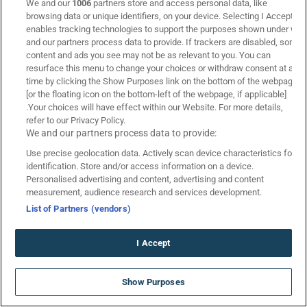
We and our
1006
partners store and access personal data, like
08/03
Ενεργή
browsing data or unique identifiers, on your device. Selecting I Accept
enables tracking technologies to support the purposes shown under we
and our partners process data to provide. If trackers are disabled, some
content and ads you see may not be as relevant to you. You can
resurface this menu to change your choices or withdraw consent at any
time by clicking the Show Purposes link on the bottom of the webpage
[or the floating icon on the bottom-left of the webpage, if applicable]
Bet365
.Your choices will have effect within our Website. For more details,
9.8
refer to our Privacy Policy.
We and our partners process data to provide:
Bet365 Προσφορά* ΧΩΡΙΣ ΚΑΤΑΘΕΣΗ ▶️ (Μάρτιος 2026)
Use precise geolocation data. Actively scan device characteristics for
identification. Store and/or access information on a device.
05/03
Ενεργή
Personalised advertising and content, advertising and content
measurement, audience research and services development.
List of Partners (vendors)
I Accept
Elabet
Promo Code SUMMER710 για… 710
9.3
Show Purposes
Δώρα* ΧΩΡΙΣ ΚΑΤΑΘΕΣΗ
*Ισχύουν Όροι & Προϋποθέσεις
Η Κυριακή έχει ντερμπάρες Ολυμπιακός – ΠΑΟΚ και