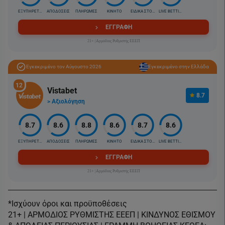
ΕΞΥΠΗΡΕΤΗΣΗ
ΑΠΟΔΟΣΕΙΣ
ΠΛΗΡΩΜΕΣ
ΚΙΝΗΤΟ
ΕΙΔΙΚΑ ΣΤΟΙΧ.
LIVE BETTING
ΕΓΓΡΑΦΗ
21+ |Αρμόδιος Ρυθμιστής ΕΕΕΠ
Εγκεκριμένο τον Αύγουστο 2026
Εγκεκριμένο στην Ελλάδα
12
Vistabet
8.7
> Αξιολόγηση
8.7
8.6
8.8
8.6
8.7
8.6
ΕΞΥΠΗΡΕΤΗΣΗ
ΑΠΟΔΟΣΕΙΣ
ΠΛΗΡΩΜΕΣ
ΚΙΝΗΤΟ
ΕΙΔΙΚΑ ΣΤΟΙΧ.
LIVE BETTING
ΕΓΓΡΑΦΗ
21+ |Αρμόδιος Ρυθμιστής ΕΕΕΠ
*Ισχύουν όροι και προϋποθέσεις
21+ | ΑΡΜΟΔΙΟΣ ΡΥΘΜΙΣΤΗΣ ΕΕΕΠ | ΚΙΝΔΥΝΟΣ ΕΘΙΣΜΟΥ