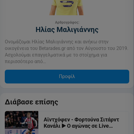
Αρθρογράφος:
Ηλίας Μαλιγιάννης
Ονομάζομαι Ηλίας Μαλιγιάννης και ανήκω στην
οικογένεια του Betarades.gr από τον Αύγουστο του 2019.
Ασχολούμαι επαγγελματικά με το στοίχημα για
περισσότερο από…
Προφίλ
Διάβασε επίσης
Αϊντχόφεν - Φορτούνα Σιτάρντ
Κανάλι ▶️ Ο αγώνας σε Live
Streaming (08/08)