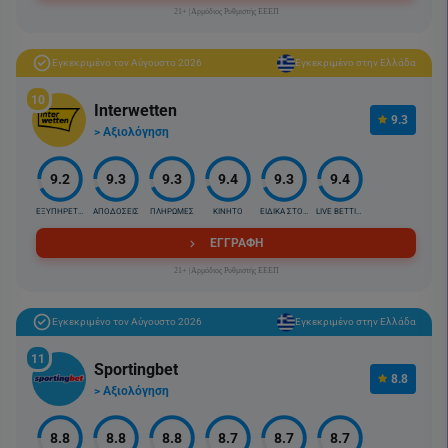
21+ |Αρμόδιος Ρυθμιστής ΕΕΕΠ
Εγκεκριμένο τον Αύγουστο 2026
Εγκεκριμένο στην Ελλάδα
10
Interwetten
9.3
> Αξιολόγηση
9.2
9.3
9.3
9.4
9.3
9.4
ΕΞΥΠΗΡΕΤΗΣΗ
ΑΠΟΔΟΣΕΙΣ
ΠΛΗΡΩΜΕΣ
ΚΙΝΗΤΟ
ΕΙΔΙΚΑ ΣΤΟΙΧ.
LIVE BETTING
ΕΓΓΡΑΦΗ
21+ |Αρμόδιος Ρυθμιστής ΕΕΕΠ
Εγκεκριμένο τον Αύγουστο 2026
Εγκεκριμένο στην Ελλάδα
11
Sportingbet
8.8
> Αξιολόγηση
8.8
8.8
8.8
8.7
8.7
8.7