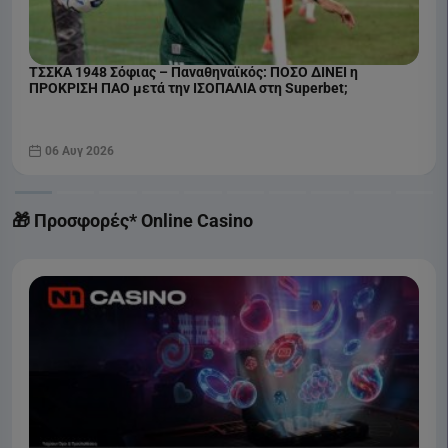
ΤΣΣΚΑ 1948 Σόφιας – Παναθηναϊκός: ΠΟΣΟ ΔΙΝΕΙ η
ΠΡΟΚΡΙΣΗ ΠΑΟ μετά την ΙΣΟΠΑΛΙΑ στη Superbet;
06 Αυγ 2026
🎁 Προσφορές* Online Casino