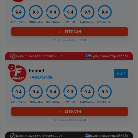
9.4
9.6
9.4
9.4
9.5
9.4
ΕΞΥΠΗΡΕΤΗΣΗ
ΑΠΟΔΟΣΕΙΣ
ΠΛΗΡΩΜΕΣ
ΚΙΝΗΤΟ
ΕΙΔΙΚΑ ΣΤΟΙΧ.
LIVE BETTING
ΕΓΓΡΑΦΗ
21+ |Αρμόδιος Ρυθμιστής ΕΕΕΠ
Εγκεκριμένο τον Αύγουστο 2026
Εγκεκριμένο στην Ελλάδα
7
Fonbet
9.4
> Αξιολόγηση
9.4
9.4
9.4
9.3
9.4
9.3
ΕΞΥΠΗΡΕΤΗΣΗ
ΑΠΟΔΟΣΕΙΣ
ΠΛΗΡΩΜΕΣ
ΚΙΝΗΤΟ
ΕΙΔΙΚΑ ΣΤΟΙΧ.
LIVE BETTING
ΕΓΓΡΑΦΗ
21+ |Αρμόδιος Ρυθμιστής ΕΕΕΠ
Εγκεκριμένο τον Αύγουστο 2026
Εγκεκριμένο στην Ελλάδα