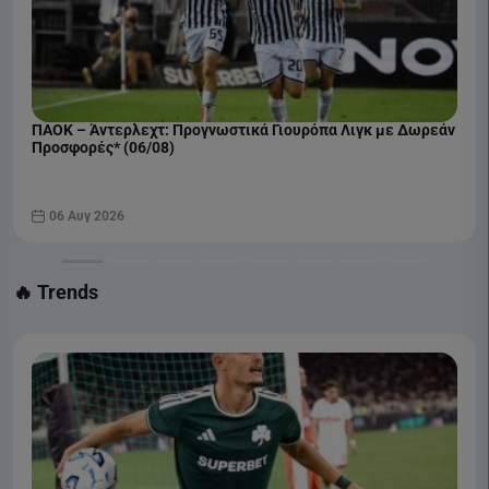
ΠΑΟΚ – Άντερλεχτ: Προγνωστικά Γιουρόπα Λιγκ με Δωρεάν
Προσφορές* (06/08)
06 Αυγ 2026
🔥 Trends