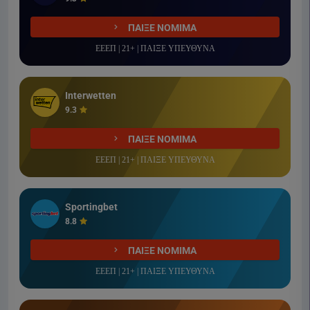
ΠΑΙΞΕ ΝΟΜΙΜΑ
ΕΕΕΠ | 21+ | ΠΑΙΞΕ ΥΠΕΥΘΥΝΑ
Interwetten
9.3
ΠΑΙΞΕ ΝΟΜΙΜΑ
ΕΕΕΠ | 21+ | ΠΑΙΞΕ ΥΠΕΥΘΥΝΑ
Sportingbet
8.8
ΠΑΙΞΕ ΝΟΜΙΜΑ
ΕΕΕΠ | 21+ | ΠΑΙΞΕ ΥΠΕΥΘΥΝΑ