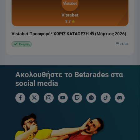
Vistabet
8.7
Vistabet Προσφορά* ΧΩΡΙΣ ΚΑΤΑΘΕΣΗ 🎁 (Μάρτιος 2026)
01/03
Ενεργή
Ακολουθήστε το Betarades στα
social media
facebook social link
x social link
instagram social link
youtube social link
twitch social link
spotify social link
tiktok social link
discord soci