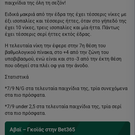
παιχνίδια της όλη τη σεζόν!
Ειδικά μακριά από την έδρα της έχει τέσσερις νίκες με
έξι ισοπαλίες και τέσσερις ήττες, όταν στο γήπεδό της
έχει 10 νίκες, τρεις ισοπαλίες και μία ήττα. Πάντως
έχει τέσσερις σερί ήττες εκτός έδρας.
Η τελευταία νίκη την έφερε στην 7η θέση του
βαθμολογικού πίνακα, στο +4 από την ζώνη του
υποβιβασμού, ενώ είναι και στο -3 από την έκτη θέση
που οδηγεί στα πλέι οφ για την άνοδο.
Στατιστικά
*7/9 N/G στα τελευταία παιχνίδια της, τρία συνεχόμενα
στα πιο πρόσφατα.
*7/9 under 2,5 στα τελευταία παιχνίδια της, τρία σερί
στα πιο πρόσφατα.
Αβαϊ – Γκοϊάς στην Bet365