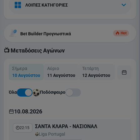
ΛΟΙΠΕΣ ΚΑΤΗΓΟΡΙΕΣ
Hot
Bet Builder Προγνωστικά
📺 Μεταδόσεις Αγώνων
Σήμερα
Αύριο
Τετάρτη
Πέμπτη
10 Αυγούστου
11 Αυγούστου
12 Αυγούστου
13 Αυγούσ
Όλα
Ποδόσφαιρο
10.08.2026
ΣΑΝΤΑ ΚΛΑΡΑ - ΝΑΣΙΟΝΑΛ
22:15
Liga Portugal