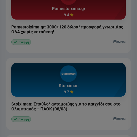
Pamestoixima.gr
9.4
Pamestoixima.gr: 3000+120 δώρα* προσφορά γνωριμίας
ΟΛΑ χωρίς κατάθεση!
02/03
Ενεργή
Stoiximan
9.7
Stoiximan: Έπαθλο* ανταμοιβής για το παιχνίδι σου στο
Ολυμπιακός – ΠΑΟΚ (08/03)
08/03
Ενεργή