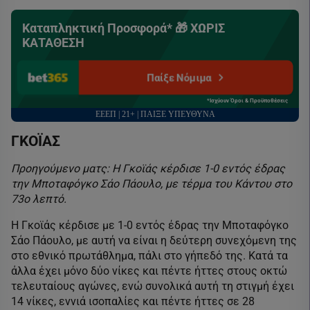
Καταπληκτική Προσφορά* 🎁 ΧΩΡΙΣ
ΚΑΤΑΘΕΣΗ
Παίξε Νόμιμα
*Ισχύουν Όροι & Προϋποθέσεις
ΕΕΕΠ | 21+ | ΠΑΙΞΕ ΥΠΕΥΘΥΝΑ
ΓΚΟΪΑΣ
Προηγούμενο ματς: H Γκοϊάς κέρδισε 1-0 εντός έδρας
την Μποταφόγκο Σάο Πάουλο, με τέρμα του Κάντου στο
73ο λεπτό.
Η Γκοϊάς κέρδισε με 1-0 εντός έδρας την Μποταφόγκο
Σάο Πάουλο, με αυτή να είναι η δεύτερη συνεχόμενη της
στο εθνικό πρωτάθλημα, πάλι στο γήπεδό της. Κατά τα
άλλα έχει μόνο δύο νίκες και πέντε ήττες στους οκτώ
τελευταίους αγώνες, ενώ συνολικά αυτή τη στιγμή έχει
14 νίκες, εννιά ισοπαλίες και πέντε ήττες σε 28