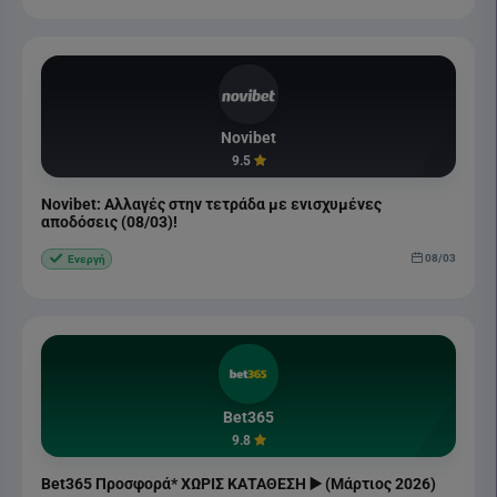
Novibet
9.5
Novibet: Αλλαγές στην τετράδα με ενισχυμένες
αποδόσεις (08/03)!
08/03
Ενεργή
Bet365
9.8
Bet365 Προσφορά* ΧΩΡΙΣ ΚΑΤΑΘΕΣΗ ▶️ (Μάρτιος 2026)