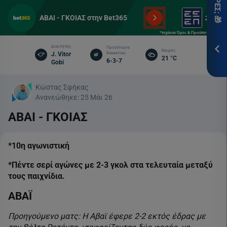
ITH
ΑΒΑΙ - ΓΚΟΙΑΣ στην Bet365
*Ισ
*Ισχύουν Όροι & Προϋποθέσεις
Προ
Διαιτητής
Προϊστορία
Καιρός
J. Vitor
δεκαετίας
21 °C
6-3-7
Gobi
ΕΓΓ
Κώστας Σφήκας
Ανανεώθηκε:
25 Μάι 26
ΑΒΑΙ - ΓΚΟΙΑΣ
*10η αγωνιστική
*Πέντε σερί αγώνες με 2-3 γκολ στα τελευταία μεταξύ
τους παιχνίδια.
ΑΒΑΪ
Προηγούμενο ματς: H Αβαϊ έφερε 2-2 εκτός έδρας με