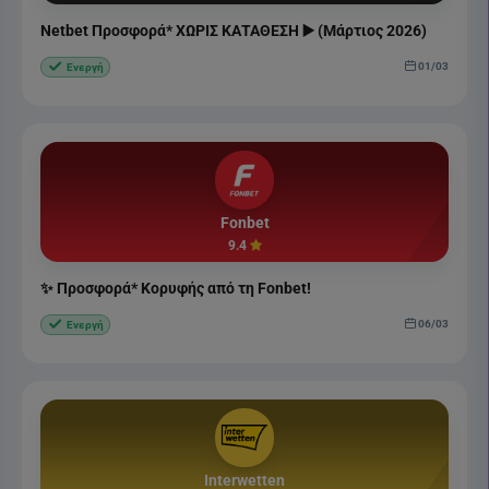
Netbet Προσφορά* ΧΩΡΙΣ ΚΑΤΑΘΕΣΗ ▶️ (Μάρτιος 2026)
01/03
Ενεργή
Fonbet
9.4
✨ Προσφορά* Κορυφής από τη Fonbet!
06/03
Ενεργή
Interwetten