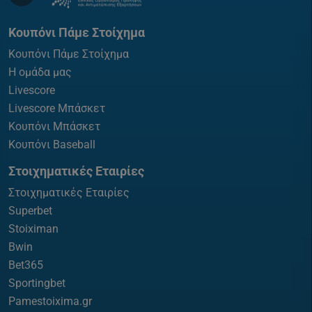
Κουπόνι Πάμε Στοίχημα
Κουπόνι Πάμε Στοίχημα
Η ομάδα μας
Livescore
Livescore Μπάσκετ
Κουπόνι Μπάσκετ
Κουπόνι Baseball
Στοιχηματικές Εταιρίες
Στοιχηματικές Εταιρίες
Superbet
Stoiximan
Bwin
Bet365
Sportingbet
Pamestoixima.gr