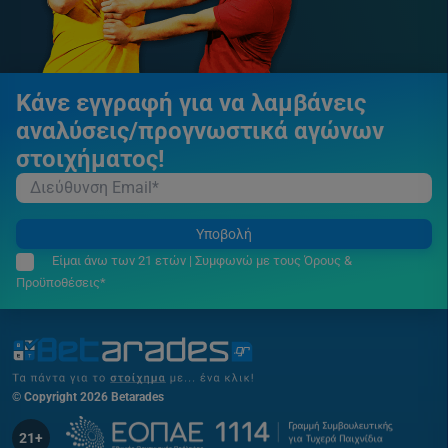
Κάνε εγγραφή για να λαμβάνεις
αναλύσεις/προγνωστικά αγώνων
στοιχήματος!
Υποβολή
Είμαι άνω των 21 ετών | Συμφωνώ με τους Όρους &
Προϋποθέσεις*
© Copyright 2026 Betarades
21+