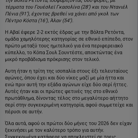
την Βόλτα Ρετόντα, ισοφαρίζοντας δύο φορές, με
τέρματα του Γουέσλεϊ Γκασολίνα (28’) και του Ντανιέλ
Πένια (91’), έχοντας βρεθεί να χάνει από γκολ των
Πέντρο Κόστα (16’), Άλαν (54’).
H Αβαϊ έφερε 2-2 εκτός έδρας με την Βόλτα Ρετόντα,
ομάδα χαμηλότερης κατηγορίας σε εθνικό επίπεδο, στον
πρώτο μεταξύ τους ημιτελικό για ένα περιφερειακό
κύπελλο, το Κόπα Σουλ Σουντέστε, αποκτώντας ένα
μικρό προβάδισμα πρόκρισης στον τελικό.
Αυτη ήταν η τρίτη της ισοπαλία στους έξι τελευταίους
αγώνες, όπου έχει και δύο νίκες μαζί με μία ήττα και
ενώ πριν αυτή την εξάδα αγώνων είχε δύο σερί ήττες.
Αυτές ήταν και οι πρώτες φετινές της στο εθνικό
πρωτάθλημα, δίνοντας τέλος στο μεγαλύτερο αήττητο
σερί στην συγκεκριμένη κατηγορία, αφού συμμετείχε και
πέρυσι σε αυτήν.
Όλα αυτά, αφού οι πρώτοι δύο μήνες του 2026 δεν είχαν
ξεκινήσει με τον καλύτερο τρόπο για αυτήν.
Συγκεκριμένα κατάφερε να αποκλειστεί σε τρεις