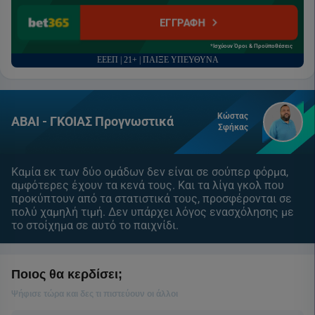
ΕΓΓΡΑΦΗ
*Ισχύουν Όροι & Προϋποθέσεις
ΕΕΕΠ | 21+ | ΠΑΙΞΕ ΥΠΕΥΘΥΝΑ
Κώστας
ΑΒΑΙ - ΓΚΟΙΑΣ Προγνωστικά
Σφήκας
Καμία εκ των δύο ομάδων δεν είναι σε σούπερ φόρμα,
αμφότερες έχουν τα κενά τους. Και τα λίγα γκολ που
προκύπτουν από τα στατιστικά τους, προσφέρονται σε
πολύ χαμηλή τιμή. Δεν υπάρχει λόγος ενασχόλησης με
το στοίχημα σε αυτό το παιχνίδι.