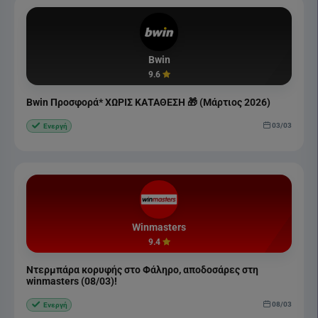
Bwin
9.6
Bwin Προσφορά* ΧΩΡΙΣ ΚΑΤΑΘΕΣΗ 🎁 (Μάρτιος 2026)
03/03
Ενεργή
Winmasters
9.4
Ντερμπάρα κορυφής στο Φάληρο, αποδοσάρες στη
winmasters (08/03)!
08/03
Ενεργή