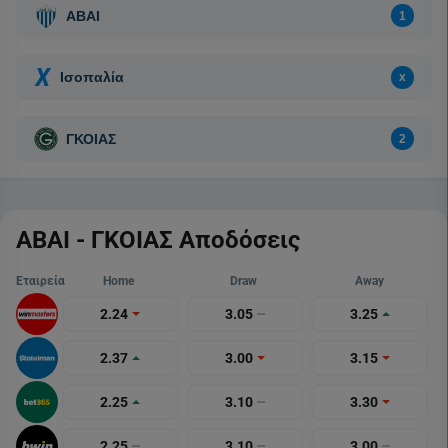
ΑΒΑΙ - ΓΚΟΙΑΣ Αποδόσεις
Εταιρεία
Home
Draw
Away
2.24
3.05
3.25
2.37
3.00
3.15
2.25
3.10
3.30
2.25
3.10
3.00