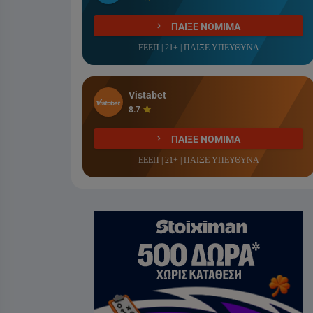
ΠΑΙΞΕ ΝΟΜΙΜΑ
ΕΕΕΠ | 21+ | ΠΑΙΞΕ ΥΠΕΥΘΥΝΑ
Vistabet
8.7
ΠΑΙΞΕ ΝΟΜΙΜΑ
ΕΕΕΠ | 21+ | ΠΑΙΞΕ ΥΠΕΥΘΥΝΑ