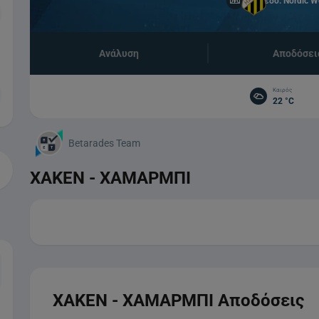
Γήπεδο: Nordic W
Ανάλυση
Αποδόσει
Καιρός
22 °C
Betarades Team
ΧΑΚΕΝ - ΧΑΜΑΡΜΠΙ
Δευτέρα
Τρίτη
Τετάρτη
10 Αυγούστου
11 Αυγούστου
12 Αυγούστου
ΧΑΚΕΝ - ΧΑΜΑΡΜΠΙ Αποδόσεις