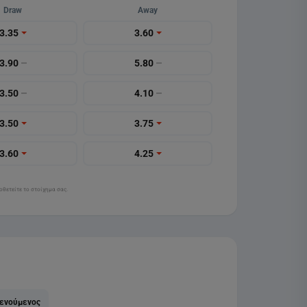
Draw
Away
3.35
3.60
3.90
5.80
3.50
4.10
3.50
3.75
3.60
4.25
οθετείτε το στοίχημα σας.
ενούμενος