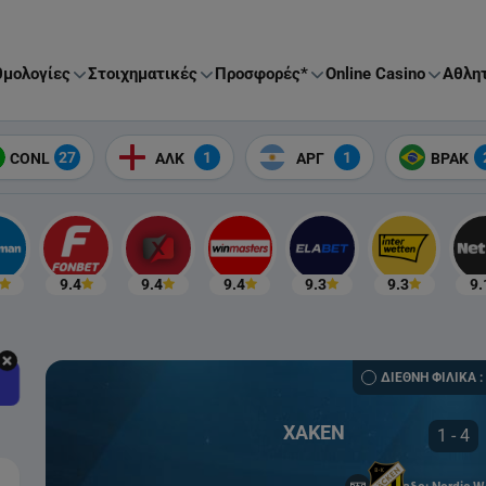
μολογίες
Στοιχηματικές
Προσφορές*
Online Casino
Αθλητ
27
1
1
CONL
ΑΛΚ
ΑΡΓ
ΒΡΑΚ
9.4
9.4
9.4
9.3
9.3
9.
ΔΙΕΘΝΗ ΦΙΛΙΚΑ :
ΧΑΚΕΝ
1 - 4