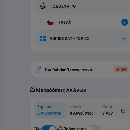
ΠΟΔΟΣΦΑΙΡΟ
Τσεχία
1
ΛΟΙΠΕΣ ΚΑΤΗΓΟΡΙΕΣ
Hot
Bet Builder Προγνωστικά
📺 Μεταδόσεις Αγώνων
Σήμερα
Αύριο
Κυριακή
7 Αυγούστου
8 Αυγούστου
9 Αυγούστου
Όλα
Ποδόσφαιρο