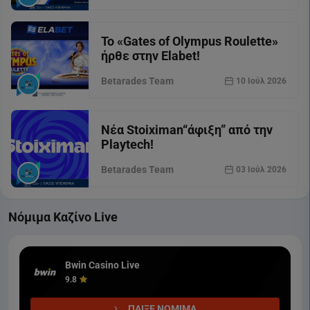
Το «Gates of Olympus Roulette»
ήρθε στην Elabet!
Betarades Team
10 Ιούλ 2026
Νέα Stoiximan“άφιξη” από την
Playtech!
Betarades Team
03 Ιούλ 2026
Νόμιμα Καζίνο Live
Bwin Casino Live
9.8
ΠΑΙΞΕ ΝΟΜΙΜΑ