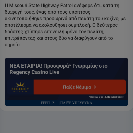
Η Missouri State Highway Patrol ανέφερε ότι, κατά τη
διαφυγή τους, ένας από τους υπόπτους
ακινητοποιήθηκε προσωρινά από πελάτη του καζίνο, με
αποτέλεσμα να ακολουθήσει συμπλοκή. Ο δεύτερος
δράστης χτύπησε επανειλημμένα τον πελάτη,
επιτρέποντας και στους δύο να διαφύγουν από το
σημείο.
ΝΕΑ ΕΤΑΙΡΙΑ! Προσφορά* Γνωριμίας στο
Regency Casino Live
Παίξε Νόμιμα
*Ισχύουν Όροι & Προϋποθέσεις
ΕΕΕΠ | 21+ | ΠΑΙΞΕ ΥΠΕΥΘΥΝΑ