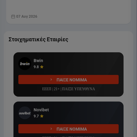
07 Αυγ 2026
Στοιχηματικές Εταιρίες
Bwin
9.8
ΠΑΙΞΕ ΝΟΜΙΜΑ
ΕΕΕΠ | 21+ | ΠΑΙΞΕ ΥΠΕΥΘΥΝΑ
Novibet
9.7
ΠΑΙΞΕ ΝΟΜΙΜΑ