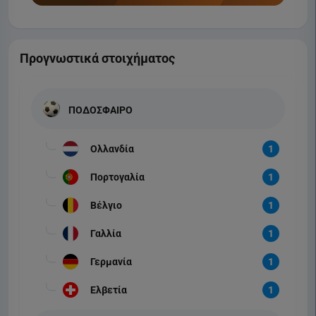
Προγνωστικά στοιχήματος
ΠΟΔΟΣΦΑΙΡΟ
Ολλανδία
1
Πορτογαλία
1
Βέλγιο
1
Γαλλία
1
Γερμανία
1
Ελβετία
1