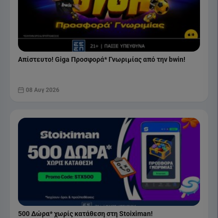
Απίστευτο! Giga Προσφορά* Γνωριμίας από την bwin!
08 Αυγ 2026
500 Δώρα* χωρίς κατάθεση στη Stoiximan!