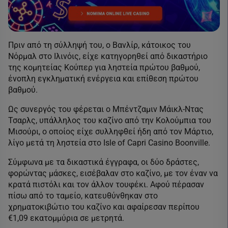
Πριν από τη σύλληψή του, ο Βανλίρ, κάτοικος του
Νόρμαλ στο Ιλινόις, είχε κατηγορηθεί από δικαστήριο
της κομητείας Κούπερ για ληστεία πρώτου βαθμού,
ένοπλη εγκληματική ενέργεια και επίθεση πρώτου
βαθμού.
Ως συνεργός του φέρεται ο Μπέντζαμιν Μάικλ-Ντας
Τσαρλς, υπάλληλος του καζίνο από την Κολούμπια του
Μισούρι, ο οποίος είχε συλληφθεί ήδη από τον Μάρτιο,
λίγο μετά τη ληστεία στο Isle of Capri Casino Boonville.
Σύμφωνα με τα δικαστικά έγγραφα, οι δύο δράστες,
φορώντας μάσκες, εισέβαλαν στο καζίνο, με τον έναν να
κρατά πιστόλι και τον άλλον τουφέκι. Αφού πέρασαν
πίσω από το ταμείο, κατευθύνθηκαν στο
χρηματοκιβώτιο του καζίνο και αφαίρεσαν περίπου
€1,09 εκατομμύρια σε μετρητά.