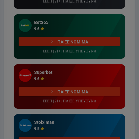
ΕΕΕΠ | 21+ | ΠΑΙΞΕ ΥΠΕΥΘΥΝΑ
Bet365
9.6
ΠΑΙΞΕ ΝΟΜΙΜΑ
ΕΕΕΠ | 21+ | ΠΑΙΞΕ ΥΠΕΥΘΥΝΑ
Superbet
9.6
ΠΑΙΞΕ ΝΟΜΙΜΑ
ΕΕΕΠ | 21+ | ΠΑΙΞΕ ΥΠΕΥΘΥΝΑ
Stoiximan
9.5