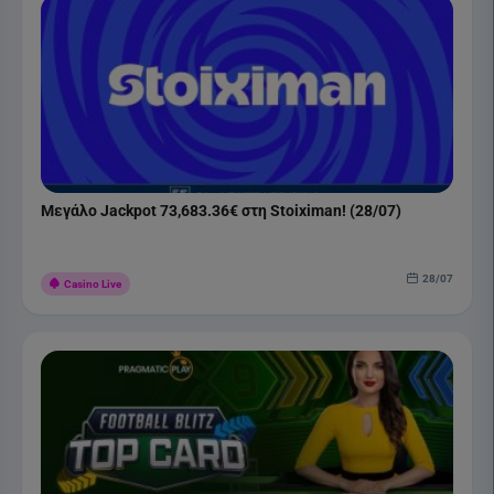
Μεγάλο Jackpot 73,683.36€ στη Stoiximan! (28/07)
28/07
Casino Live