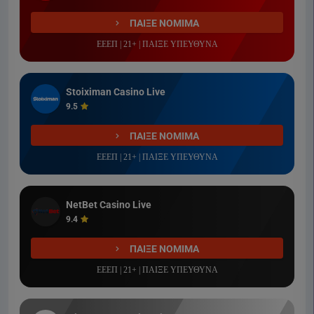
ΠΑΙΞΕ ΝΟΜΙΜΑ
ΕΕΕΠ | 21+ | ΠΑΙΞΕ ΥΠΕΥΘΥΝΑ
Stoiximan Casino Live
9.5
ΠΑΙΞΕ ΝΟΜΙΜΑ
ΕΕΕΠ | 21+ | ΠΑΙΞΕ ΥΠΕΥΘΥΝΑ
NetBet Casino Live
9.4
ΠΑΙΞΕ ΝΟΜΙΜΑ
ΕΕΕΠ | 21+ | ΠΑΙΞΕ ΥΠΕΥΘΥΝΑ