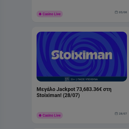
05/08
Casino Live
Μεγάλο Jackpot 73,683.36€ στη
Stoiximan! (28/07)
28/07
Casino Live