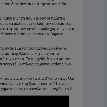
α που διατίθενται από την ιστοσελίδα
. Κάθε κίνηση που κάνουν οι παίκτες
πορεί να αλλάξει εντελώς την πορεία του
υνατότητες των συνδυασμών χαρτιών είναι
ερδίσουν πρέπει να σκεφτούν βήματα
ο αντικείμενο του παιχνιδιού είναι να
υς με τα φύλλα σας – χωρίς να το
ό τον ντίλερ. Το παιχνίδι ξεκινά με τον
α ανοιχτά. Ο ντίλερ λαμβάνει επίσης δύο
ν του είναι πιο κοντά στο 21 από τα φύλλα
ναι εάν ο ντίλερ ξεπεράσει τα 21, ενώ ο
οιχήματος εάν το σύνολο του υπερβεί το 21.