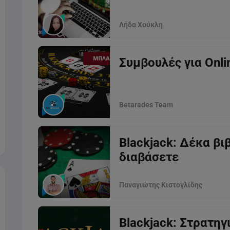
Λήδα Χούκλη
Συμβουλές για Onli
Betarades Team
Blackjack: Δέκα βι
διαβάσετε
Παναγιώτης Κιστογλίδης
Blackjack: Στρατηγ