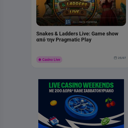
Snakes & Ladders Live: Game show
από την Pragmatic Play
25/07
Casino Live