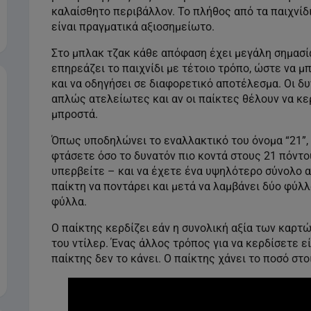
καλαίσθητο περιβάλλον. Το πλήθος από τα παιχνίδι
είναι πραγματικά αξιοσημείωτο.
Στο μπλακ τζακ κάθε απόφαση έχει μεγάλη σημασία
επηρεάζει το παιχνίδι με τέτοιο τρόπο, ώστε να μ
και να οδηγήσει σε διαφορετικό αποτέλεσμα. Οι δ
απλώς ατελείωτες και αν οι παίκτες θέλουν να κ
μπροστά.
Όπως υποδηλώνει το εναλλακτικό του όνομα “21”, τ
φτάσετε όσο το δυνατόν πιο κοντά στους 21 πόντο
υπερβείτε – και να έχετε ένα υψηλότερο σύνολο απ
παίκτη να ποντάρει και μετά να λαμβάνει δύο φύλλ
φύλλα.
Ο παίκτης κερδίζει εάν η συνολική αξία των καρτώ
του ντίλερ. Ένας άλλος τρόπος για να κερδίσετε εί
παίκτης δεν το κάνει. Ο παίκτης χάνει το ποσό στ