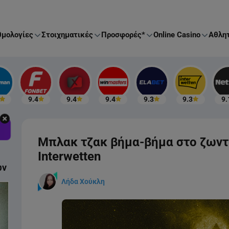
μολογίες
Στοιχηματικές
Προσφορές*
Online Casino
Αθλητ
9.4
9.4
9.4
9.3
9.3
9.
Μπλακ τζακ βήμα-βήμα στο ζωντα
Interwetten
ων
Λήδα Χούκλη