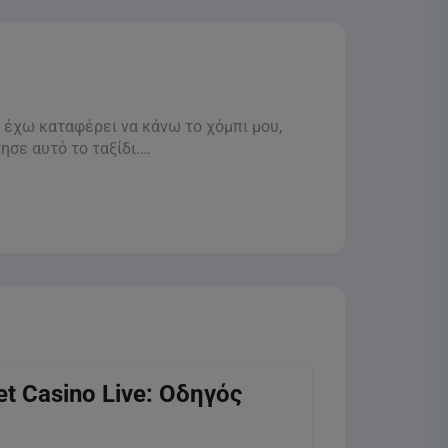
έχω καταφέρει να κάνω το χόμπι μου,
ησε αυτό το ταξίδι.…
et Casino Live: Οδηγός