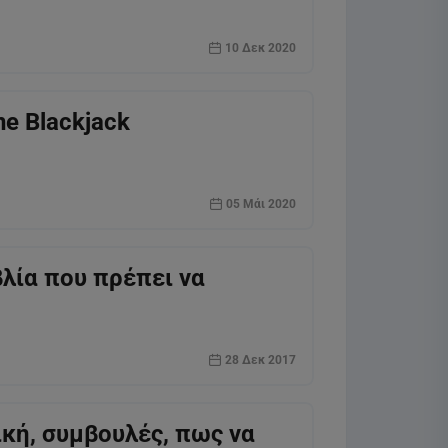
10 Δεκ 2020
ne Blackjack
05 Μάι 2020
βλία που πρέπει να
28 Δεκ 2017
ική, συμβουλές, πως να