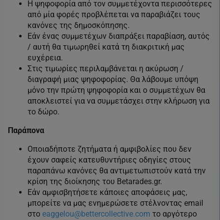
Η ψηφοφορία από τον συμμετέχοντα περισσότερες
από μία φορές προβλέπεται να παραβιάζει τους
κανόνες της δημοσκόπησης.
Εάν ένας συμμετέχων διαπράξει παραβίαση, αυτός
/ αυτή θα τιμωρηθεί κατά τη διακριτική μας
ευχέρεια.
Στις τιμωρίες περιλαμβάνεται η ακύρωση /
διαγραφή μιας ψηφοφορίας. Θα λάβουμε υπόψη
μόνο την πρώτη ψηφοφορία και ο συμμετέχων θα
αποκλειστεί για να συμμετάσχει στην κλήρωση για
το δώρο.
Παράπονα
Οποιαδήποτε ζητήματα ή αμφιβολίες που δεν
έχουν σαφείς κατευθυντήριες οδηγίες στους
παραπάνω κανόνες θα αντιμετωπιστούν κατά την
κρίση της διοίκησης του Betarades.gr.
Εάν αμφισβητήσετε κάποιες αποφάσεις μας,
μπορείτε να μας ενημερώσετε στέλνοντας email
στο
eaggelou@bettercollective.com
το αργότερο