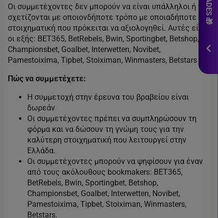
εδ
Οι συμμετέχοντες δεν μπορούν να είναι υπάλληλοι ή να
σχετίζονται με οποιονδήποτε τρόπο με οποιαδήποτε
*Ισ
στοιχηματική που πρόκειται να αξιολογηθεί. Αυτές είναι
&
οι εξής: BET365, BetRebels, Bwin, Sportingbet, Betshop,
Πρ
Championsbet, Goalbet, Interwetten, Novibet,
Pamestoixima, Tipbet, Stoiximan, Winmasters, Betstars
ΕΓΓ
Πώς να συμμετέχετε:
Η συμμετοχή στην έρευνα του βραβείου είναι
δωρεάν
Οι συμμετέχοντες πρέπει να συμπληρώσουν τη
φόρμα και να δώσουν τη γνώμη τους για την
καλύτερη στοιχηματική που λειτουργεί στην
Ελλάδα.
Οι συμμετέχοντες μπορούν να ψηφίσουν για έναν
από τους ακόλουθους bookmakers: BET365,
BetRebels, Bwin, Sportingbet, Betshop,
Championsbet, Goalbet, Interwetten, Novibet,
Pamestoixima, Tipbet, Stoiximan, Winmasters,
Betstars.