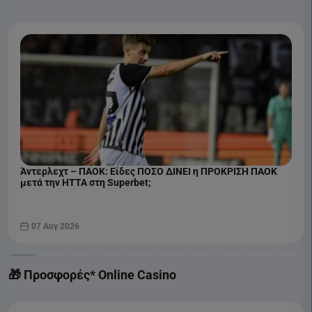
Άντερλεχτ – ΠΑΟΚ: Είδες ΠΟΣΟ ΔΙΝΕΙ η ΠΡΟΚΡΙΣΗ ΠΑΟΚ
μετά την ΗΤΤΑ στη Superbet;
07 Αυγ 2026
🎁 Προσφορές* Online Casino