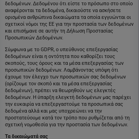
δεδομένων. Δεδομένου ότι είστε το πρόσωπο στο οποίο
αναφέρονται τα δεδομένα, δικαιούστε να ασκήσετε
ορισμένα ανθρώπινα δικαιώματα τα οποία εγγυώνται οι
σχετικοί νόμοι της ΕΕ για την προστασία των δεδομένων
και επισήμανε σε αυτήν τη Δήλωση Προστασίας
Προσωπικών Δεδομένων.
Σύμφωνα με το GDPR, ο υπεύθυνος επεξεργασίας
δεδομένων είναι η οντότητα που καθορίζει τους
σκοπούς, τους όρους και τα μέσα επεξεργασίας των
προσωπικών δεδομένων. Λαμβάνοντας υπόψη ότι
έχουμε τον έλεγχο των προσωπικών σας δεδομένων
(ορίζουμε τον σκοπό και τα μέσα επεξεργασίας
δεδομένων), πρέπει να θεωρηθούν ως ελεγκτές
δεδομένων. Η ύπαρξη ελεγκτή δεδομένων μας παρέχει
την ευκαιρία να επεξεργαστούμε τα προσωπικά σας
δεδομένα αλλά και μας υποχρεώνει να την
προστατεύουμε κατά τον τρόπο που ρυθμίζεται από τη
σχετική νομοθεσία για την προστασία των δεδομένων.
Τα δικαιώματά σας