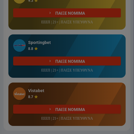
9.3
ΠΑΙΞΕ ΝΟΜΙΜΑ
ΕΕΕΠ | 21+ | ΠΑΙΞΕ ΥΠΕΥΘΥΝΑ
Sportingbet
8.8
ΠΑΙΞΕ ΝΟΜΙΜΑ
ΕΕΕΠ | 21+ | ΠΑΙΞΕ ΥΠΕΥΘΥΝΑ
Vistabet
8.7
ΠΑΙΞΕ ΝΟΜΙΜΑ
ΕΕΕΠ | 21+ | ΠΑΙΞΕ ΥΠΕΥΘΥΝΑ