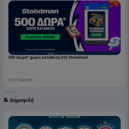
500 Δώρα* χωρίς κατάθεση στη Stoiximan!
07 Αυγ 2026
📝 Δημοφιλή