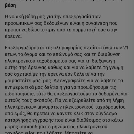
βάση
Η νομική βάση μας για την επεξεργασία των
προσωπικών σας δεδομένων είναι η συναίνεση που
πρέπει να δώσετε πριν από τη συμμετοχή σας στην
έρευνα.
Επεξεργαζόμαστε τις πληροφορίες αν είστε άνω των 21
ετών, το όνομα και το επώνυμό σας και τη διεύθυνση
ηλεκτρονικού ταχυδρομείου σας για τη διεξαγωγή
αυτής της έρευνας καθώς και για να λάβετε τη γνώμη
σας σχετικά με την έρευνα εάν θέλετε να την
μοιραστείτε μαζί μας. Αν εγγραφείτε για να λάβετε τα
ενημερωτικά μας δελτία ή για να προωθήσουμε τις
ειδοποιήσεις, τότε θα επεξεργαστούμε τα δεδομένα για
αυτούς τους σκοπούς. Για να εξαιρεθείτε από τη λήψη
ηλεκτρονικών μηνυμάτων ηλεκτρονικού ταχυδρομείου
από εμάς, θα πρέπει να κάνετε κλικ στον σύνδεσμο
κατάργησης εγγραφής που είναι διαθέσιμος στο κάτω
μέρος οποιουδήποτε μηνύματος ηλεκτρονικού
ταχυδρομείου που λάβατε. Μπορείτε να