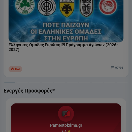
Ελληνικές Ομάδες Ευρώπη ☑️ Πρόγραμμα Αγώνων (2026-
2027)
07/08
Hot
Ενεργές Προσφορές*
Pamestoixima.gr
9.4