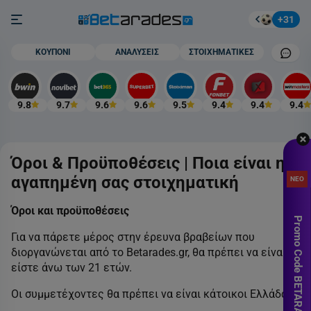
Στοίχημα
Burger button
+31
Mobile cham
ΚΟΥΠΟΝΙ
ΑΝΑΛΥΣΕΙΣ
ΣΤΟΙΧΗΜΑΤΙΚΕΣ
9.8
9.7
9.6
9.6
9.5
9.4
9.4
9.4
Απο
Όροι & Προϋποθέσεις | Ποια είναι η
Πρ
ΧΩ
αγαπημένη σας στοιχηματική
ΝΕΟ
ΚΑ
Όροι και προϋποθέσεις
Βάζ
Promo Code BETARADES 🎁
Co
Για να πάρετε μέρος στην έρευνα βραβείων που
BE
διοργανώνεται από το Betarades.gr, θα πρέπει να είναι
είστε άνω των 21 ετών.
Εγγ
στη
Οι συμμετέχοντες θα πρέπει να είναι κάτοικοι Ελλάδα.
ΜΟ