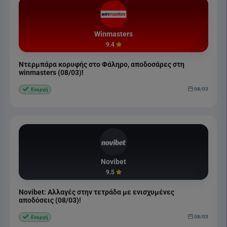
Winmasters
9.4
Ντερμπάρα κορυφής στο Φάληρο, αποδοσάρες στη
winmasters (08/03)!
08/03
Ενεργή
Novibet
9.5
Novibet: Αλλαγές στην τετράδα με ενισχυμένες
αποδόσεις (08/03)!
08/03
Ενεργή