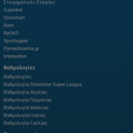
Στοιχηματικές Εταιρίες
Superbet
Stoiximan
Bwin
Bet365
Sportingbet
Pamestoixima.gr
Interwetten
Βαθμολογίες
Βαθμολογίες
Βαθμολογία Stoiximan Super League
Βαθμολογία Αγγλίας
Βαθμολογία Γερμανίας
Βαθμολογία Ισπανίας
Βαθμολογία Ιταλίας
Βαθμολογία Γαλλίας