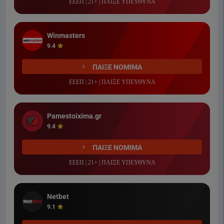
ΕΕΕΠ | 21+ | ΠΑΙΞΕ ΥΠΕΥΘΥΝΑ
Winmasters
9.4
ΠΑΙΞΕ ΝΟΜΙΜΑ
ΕΕΕΠ | 21+ | ΠΑΙΞΕ ΥΠΕΥΘΥΝΑ
Pamestoixima.gr
9.4
ΠΑΙΞΕ ΝΟΜΙΜΑ
ΕΕΕΠ | 21+ | ΠΑΙΞΕ ΥΠΕΥΘΥΝΑ
Netbet
9.1