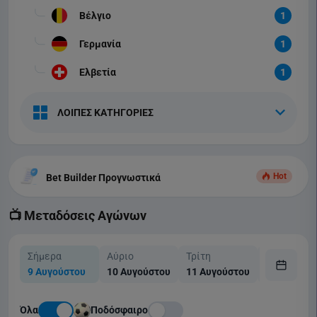
Βέλγιο
1
Γερμανία
1
Ελβετία
1
ΛΟΙΠΕΣ ΚΑΤΗΓΟΡΙΕΣ
Hot
Bet Builder Προγνωστικά
📺 Μεταδόσεις Αγώνων
Σήμερα
Αύριο
Τρίτη
Τετάρτη
9 Αυγούστου
10 Αυγούστου
11 Αυγούστου
12 Αυγούσ
Όλα
Ποδόσφαιρο