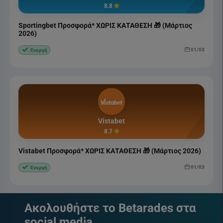
8.8
Sportingbet Προσφορά* ΧΩΡΙΣ ΚΑΤΑΘΕΣΗ 🎁 (Μάρτιος
2026)
01/03
Ενεργή
Vistabet
8.7
Vistabet Προσφορά* ΧΩΡΙΣ ΚΑΤΑΘΕΣΗ 🎁 (Μάρτιος 2026)
01/03
Ενεργή
Ακολουθήστε το Betarades στα
social media