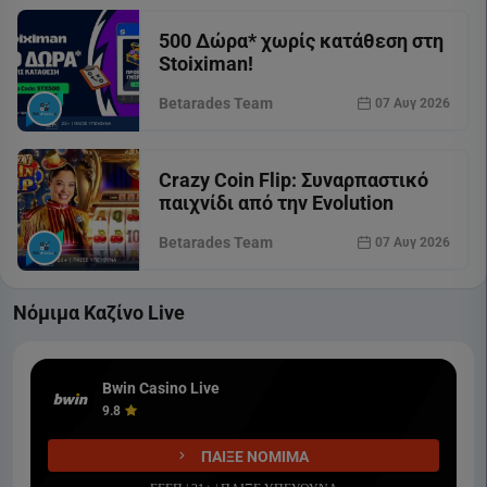
500 Δώρα* χωρίς κατάθεση στη
Stoiximan!
Betarades Team
07 Αυγ 2026
Crazy Coin Flip: Συναρπαστικό
παιχνίδι από την Evolution
Betarades Team
07 Αυγ 2026
Νόμιμα Καζίνο Live
Bwin Casino Live
9.8
ΠΑΙΞΕ ΝΟΜΙΜΑ