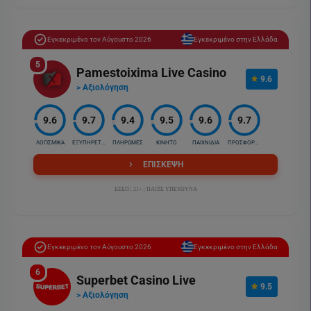
Εγκεκριμένο τον Αύγουστο 2026
Εγκεκριμένο στην Ελλάδα
5
Pamestoixima Live Casino
9.6
> Αξιολόγηση
9.6
9.7
9.4
9.5
9.6
9.7
ΛΟΓΙΣΜΙΚΑ
ΕΞΥΠΗΡΕΤΗΣΗ
ΠΛΗΡΩΜΕΣ
ΚΙΝΗΤΟ
ΠΑΙΧΝΙΔΙΑ
ΠΡΟΣΦΟΡΕΣ*
ΕΠΙΣΚΕΨΗ
ΕΕΕΠ | 21+ | ΠΑΙΞΕ ΥΠΕΥΘΥΝΑ
Εγκεκριμένο τον Αύγουστο 2026
Εγκεκριμένο στην Ελλάδα
6
Superbet Casino Live
9.5
> Αξιολόγηση