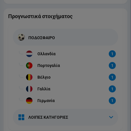
Προγνωστικά στοιχήματος
ΠΟΔΟΣΦΑΙΡΟ
Ολλανδία
1
Πορτογαλία
1
Βέλγιο
1
Γαλλία
1
Γερμανία
1
ΛΟΙΠΕΣ ΚΑΤΗΓΟΡΙΕΣ