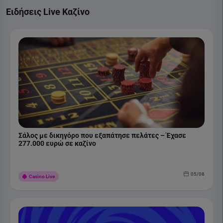
Ειδήσεις Live Καζίνο
Σάλος με δικηγόρο που εξαπάτησε πελάτες – Έχασε
277.000 ευρώ σε καζίνο
05/08
Casino Live