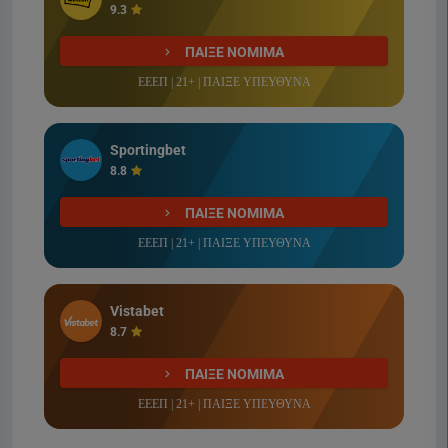
9.3
ΠΑΙΞΕ ΝΟΜΙΜΑ
ΕΕΕΠ | 21+ | ΠΑΙΞΕ ΥΠΕΥΘΥΝΑ
Sportingbet
8.8
ΠΑΙΞΕ ΝΟΜΙΜΑ
ΕΕΕΠ | 21+ | ΠΑΙΞΕ ΥΠΕΥΘΥΝΑ
Vistabet
8.7
ΠΑΙΞΕ ΝΟΜΙΜΑ
ΕΕΕΠ | 21+ | ΠΑΙΞΕ ΥΠΕΥΘΥΝΑ