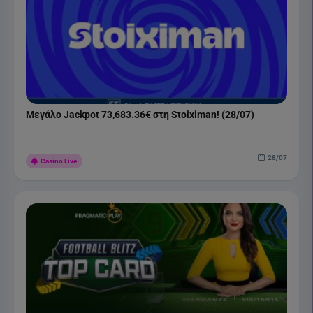
Μεγάλο Jackpot 73,683.36€ στη Stoiximan! (28/07)
28/07
Casino Live