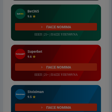
Bet365
9.6
ΠΑΙΞΕ ΝΟΜΙΜΑ
ΕΕΕΠ | 21+ | ΠΑΙΞΕ ΥΠΕΥΘΥΝΑ
Superbet
9.6
ΠΑΙΞΕ ΝΟΜΙΜΑ
ΕΕΕΠ | 21+ | ΠΑΙΞΕ ΥΠΕΥΘΥΝΑ
Stoiximan
9.5
ΠΑΙΞΕ ΝΟΜΙΜΑ