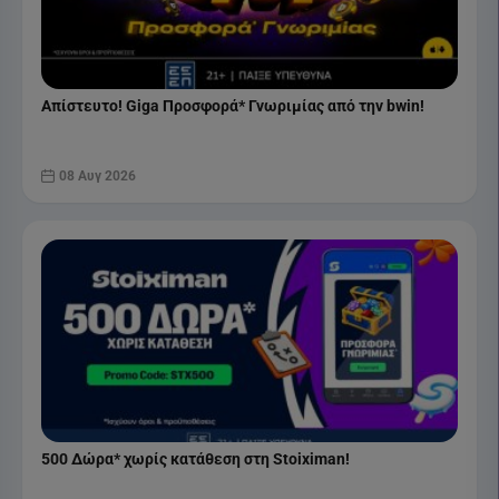
Απίστευτο! Giga Προσφορά* Γνωριμίας από την bwin!
08 Αυγ 2026
500 Δώρα* χωρίς κατάθεση στη Stoiximan!