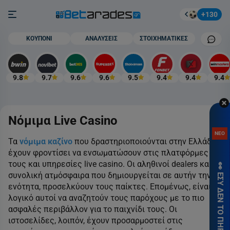
Στοίχημα
Burger button
+130
Mobile champ
ΚΟΥΠΟΝΙ
ΑΝΑΛΥΣΕΙΣ
ΣΤΟΙΧΗΜΑΤΙΚΕΣ
9.8
9.7
9.6
9.6
9.5
9.4
9.4
9.4
Νόμιμα Live Casino
ΑΝ
ΝΕΟ
ΠΡ
Τα
νόμιμα καζίνο
που δραστηριοποιούνται στην Ελλάδα,
ΓΝΩ
έχουν φροντίσει να ενσωματώσουν στις πλατφόρμες
τους και υπηρεσίες live casino. Οι αληθινοί dealers και η
👀 ΕΣΥ ΔΕΝ ΤΟ ΠΗΡΕΣ; 🎁
ΧΩΡ
συνολική ατμόσφαιρα που δημιουργείται σε αυτήν την
ΚΑ
ενότητα, προσελκύουν τους παίκτες. Επομένως, είναι
στη
λογικό αυτοί να αναζητούν τους παρόχους με το πιο
ΕΓ
ασφαλές περιβάλλον για το παιχνίδι τους. Οι
εδώ
ιστοσελίδες, λοιπόν, έχουν προσαρμοστεί στις