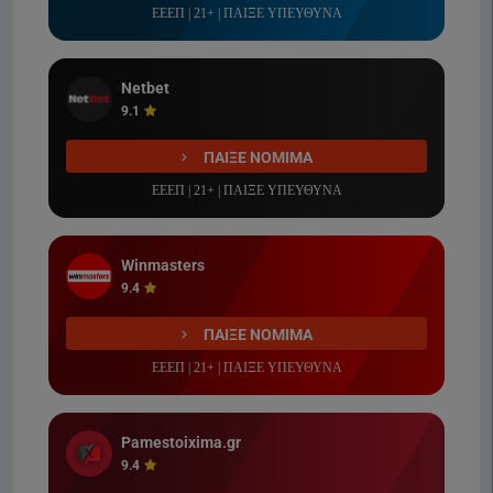
ΕΕΕΠ | 21+ | ΠΑΙΞΕ ΥΠΕΥΘΥΝΑ
Netbet
9.1
ΠΑΙΞΕ ΝΟΜΙΜΑ
ΕΕΕΠ | 21+ | ΠΑΙΞΕ ΥΠΕΥΘΥΝΑ
Winmasters
9.4
ΠΑΙΞΕ ΝΟΜΙΜΑ
ΕΕΕΠ | 21+ | ΠΑΙΞΕ ΥΠΕΥΘΥΝΑ
Pamestoixima.gr
9.4