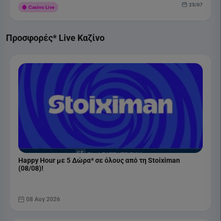
25/07
Casino Live
Προσφορές* Live Καζίνο
Happy Hour με 5 Δώρα* σε όλους από τη Stoiximan
(08/08)!
08 Αυγ 2026