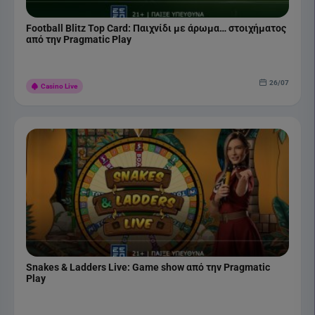
Football Blitz Top Card: Παιχνίδι με άρωμα… στοιχήματος
από την Pragmatic Play
26/07
Casino Live
Snakes & Ladders Live: Game show από την Pragmatic
Play