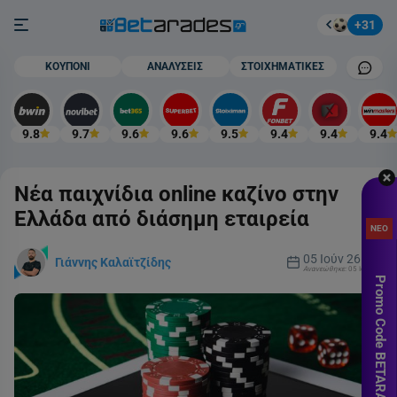
Στοίχημα
Burger button
+31
Mobile cham
ΚΟΥΠΟΝΙ
ΑΝΑΛΥΣΕΙΣ
ΣΤΟΙΧΗΜΑΤΙΚΕΣ
9.8
9.7
9.6
9.6
9.5
9.4
9.4
9.4
Νέα παιχνίδια online καζίνο στην
Απο
Πρ
Ελλάδα από διάσημη εταιρεία
ΧΩ
ΝΕΟ
ΚΑ
05 Ιούν 26
Γιάννης Καλαϊτζίδης
Ανανεώθηκε:
05 Ιούν 26
Βάζ
Promo Code BETARADES 🎁
Co
BE
Εγγ
στη
ΜΟ