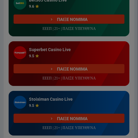
Bet365 Casino Live
9.6
ΠΑΙΞΕ ΝΟΜΙΜΑ
ΕΕΕΠ | 21+ | ΠΑΙΞΕ ΥΠΕΥΘΥΝΑ
Superbet Casino Live
9.5
ΠΑΙΞΕ ΝΟΜΙΜΑ
ΕΕΕΠ | 21+ | ΠΑΙΞΕ ΥΠΕΥΘΥΝΑ
Stoiximan Casino Live
9.5
ΠΑΙΞΕ ΝΟΜΙΜΑ
ΕΕΕΠ | 21+ | ΠΑΙΞΕ ΥΠΕΥΘΥΝΑ