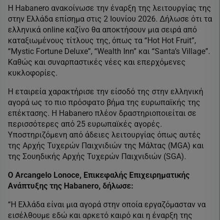
Η Habanero ανακοίνωσε την έναρξη της λειτουργίας της
στην Ελλάδα επίσημα στις 2 Ιουνίου 2026. Δήλωσε ότι τα
ελληνικά online καζίνο θα αποκτήσουν μια σειρά από
καταξιωμένους τίτλους της, όπως τα “Hot Hot Fruit”,
“Mystic Fortune Deluxe”, “Wealth Inn” και “Santa’s Village”.
Καθώς και συναρπαστικές νέες και επερχόμενες
κυκλοφορίες.
Η εταιρεία χαρακτήρισε την είσοδό της στην ελληνική
αγορά ως το πιο πρόσφατο βήμα της ευρωπαϊκής της
επέκτασης. Η Habanero πλέον δραστηριοποιείται σε
περισσότερες από 25 ευρωπαϊκές αγορές.
Υποστηριζόμενη από άδειες λειτουργίας όπως αυτές
της Αρχής Τυχερών Παιχνιδιών της Μάλτας (MGA) και
της Σουηδικής Αρχής Τυχερών Παιχνιδιών (SGA).
Ο Arcangelo Lonoce, Επικεφαλής Επιχειρηματικής
Ανάπτυξης της Habanero, δήλωσε:
“Η Ελλάδα είναι μια αγορά στην οποία εργαζόμασταν να
εισέλθουμε εδώ και αρκετό καιρό και η έναρξη της