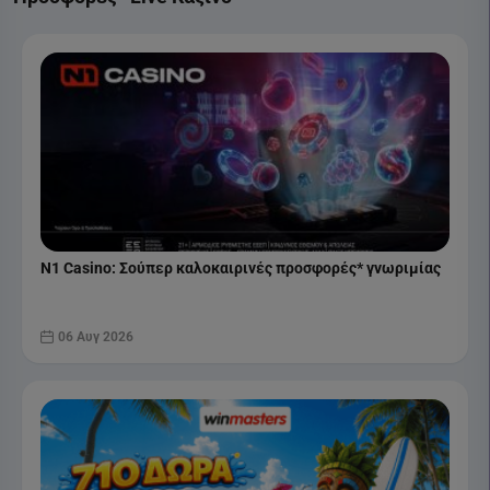
N1 Casino: Σούπερ καλοκαιρινές προσφορές* γνωριμίας
06 Αυγ 2026