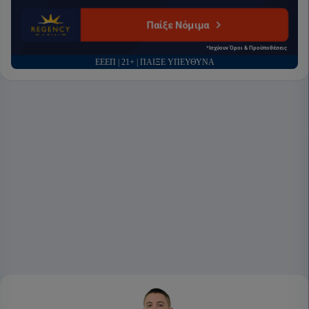
Παίξε Νόμιμα
*Ισχύουν Όροι & Προϋποθέσεις
ΕΕΕΠ | 21+ | ΠΑΙΞΕ ΥΠΕΥΘΥΝΑ