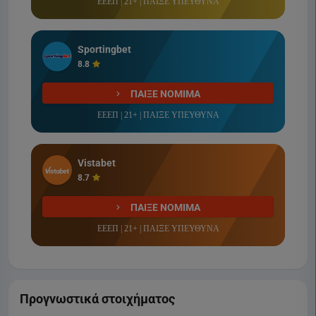
ΕΕΕΠ | 21+ | ΠΑΙΞΕ ΥΠΕΥΘΥΝΑ
Sportingbet
8.8
ΠΑΙΞΕ ΝΟΜΙΜΑ
ΕΕΕΠ | 21+ | ΠΑΙΞΕ ΥΠΕΥΘΥΝΑ
Vistabet
8.7
ΠΑΙΞΕ ΝΟΜΙΜΑ
ΕΕΕΠ | 21+ | ΠΑΙΞΕ ΥΠΕΥΘΥΝΑ
Προγνωστικά στοιχήματος