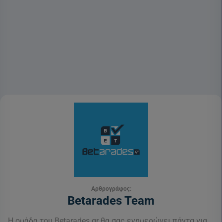
Αρθρογράφος:
Betarades Team
Η ομάδα του Betarades.gr θα σας ενημερώνει πάντα για