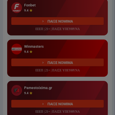
Fonbet
9.4
ΠΑΙΞΕ ΝΟΜΙΜΑ
ΕΕΕΠ | 21+ | ΠΑΙΞΕ ΥΠΕΥΘΥΝΑ
Winmasters
9.4
ΠΑΙΞΕ ΝΟΜΙΜΑ
ΕΕΕΠ | 21+ | ΠΑΙΞΕ ΥΠΕΥΘΥΝΑ
Pamestoixima.gr
9.4
ΠΑΙΞΕ ΝΟΜΙΜΑ
ΕΕΕΠ | 21+ | ΠΑΙΞΕ ΥΠΕΥΘΥΝΑ