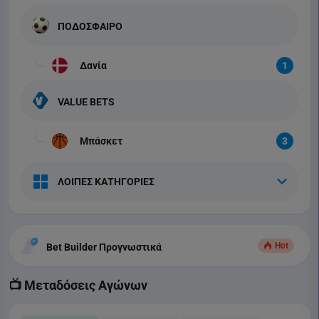
ΠΟΔΟΣΦΑΙΡΟ
Δανία
1
VALUE BETS
Μπάσκετ
3
ΛΟΙΠΕΣ ΚΑΤΗΓΟΡΙΕΣ
Hot
Bet Builder Προγνωστικά
📺 Μεταδόσεις Αγώνων