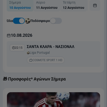
Σήμερα
Αύριο
Τετάρτη
Πέμπτη
10 Αυγούστου
11 Αυγούστου
12 Αυγούστου
13 Αυγούσ
Όλα
Ποδόσφαιρο
10.08.2026
ΣΑΝΤΑ ΚΛΑΡΑ - ΝΑΣΙΟΝΑΛ
22:15
Liga Portugal
COSMOTE SPORT 1 HD
🎁 Προσφορές* Αγώνων Σήμερα