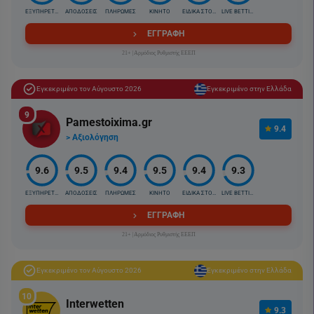
ΕΞΥΠΗΡΕΤΗΣΗ
ΑΠΟΔΟΣΕΙΣ
ΠΛΗΡΩΜΕΣ
ΚΙΝΗΤΟ
ΕΙΔΙΚΑ ΣΤΟΙΧ.
LIVE BETTING
ΕΓΓΡΑΦΗ
21+ |Αρμόδιος Ρυθμιστής ΕΕΕΠ
Εγκεκριμένο τον Αύγουστο 2026
Εγκεκριμένο στην Ελλάδα
9
Pamestoixima.gr
9.4
> Αξιολόγηση
9.6
9.5
9.4
9.5
9.4
9.3
ΕΞΥΠΗΡΕΤΗΣΗ
ΑΠΟΔΟΣΕΙΣ
ΠΛΗΡΩΜΕΣ
ΚΙΝΗΤΟ
ΕΙΔΙΚΑ ΣΤΟΙΧ.
LIVE BETTING
ΕΓΓΡΑΦΗ
21+ |Αρμόδιος Ρυθμιστής ΕΕΕΠ
Εγκεκριμένο τον Αύγουστο 2026
Εγκεκριμένο στην Ελλάδα
10
Interwetten
9.3