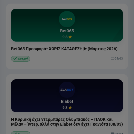
Bet365
9.8
Bet365 Προσφορά* ΧΩΡΙΣ ΚΑΤΑΘΕΣΗ ▶️ (Μάρτιος 2026)
05/03
Ενεργή
Elabet
9.3
Η Κυριακή έχει ντερμπάρες Ολυμπιακός – ΠΑΟΚ και
Μίλαν – Ίντερ, αλλά στην Elabet δεν έχει Γκανιότα (08/03)
08/03