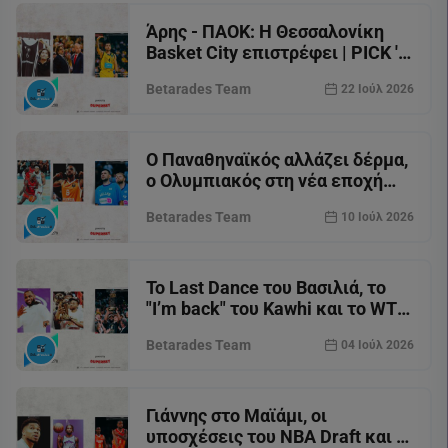
Άρης - ΠΑΟΚ: Η Θεσσαλονίκη
Basket City επιστρέφει | PICK 'N'
POPA #280
Betarades Team
22 Ιούλ 2026
O Παναθηναϊκός αλλάζει δέρμα,
ο Ολυμπιακός στη νέα εποχή
του και το πρόβλημα με την
Betarades Team
10 Ιούλ 2026
Εθνική | PICK 'N' POPA #279
Το Last Dance του Βασιλιά, το
"I’m back" του Kawhi και το WTF
των Celtics | PICK 'N' POPA #278
Betarades Team
04 Ιούλ 2026
Γιάννης στο Μαϊάμι, οι
υποσχέσεις του NBA Draft και οι