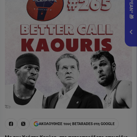
Pame
εδώ!
*Ισχ
Προ
ΕΓΓ
ΑΚΟΛΟΥΘΗΣΕ τους BETARADES στη GOOGLE