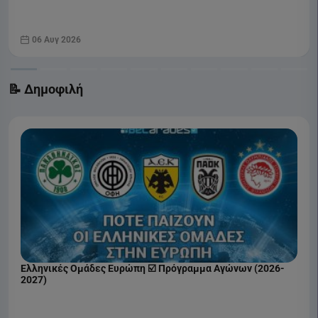
06 Αυγ 2026
📝 Δημοφιλή
Ελληνικές Ομάδες Ευρώπη ☑️ Πρόγραμμα Αγώνων (2026-
2027)