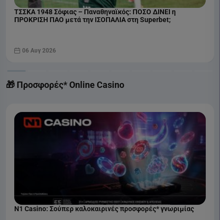
ΤΣΣΚΑ 1948 Σόφιας – Παναθηναϊκός: ΠΟΣΟ ΔΙΝΕΙ η
ΠΡΟΚΡΙΣΗ ΠΑΟ μετά την ΙΣΟΠΑΛΙΑ στη Superbet;
06 Αυγ 2026
🎁 Προσφορές* Online Casino
N1 Casino: Σούπερ καλοκαιρινές προσφορές* γνωριμίας