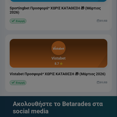
Sportingbet Προσφορά* ΧΩΡΙΣ ΚΑΤΑΘΕΣΗ 🎁 (Μάρτιος
2026)
01/03
Ενεργή
Vistabet
8.7
Vistabet Προσφορά* ΧΩΡΙΣ ΚΑΤΑΘΕΣΗ 🎁 (Μάρτιος 2026)
01/03
Ενεργή
Ακολουθήστε το Betarades στα
social media