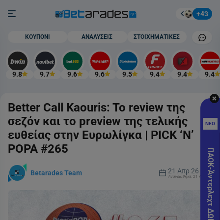
Στοίχημα
Burger button
+43
Mobile cham
ΚΟΥΠΟΝΙ
ΑΝΑΛΥΣΕΙΣ
ΣΤΟΙΧΗΜΑΤΙΚΕΣ
9.8
9.7
9.6
9.6
9.5
9.4
9.4
9.4
Better Call Kaouris: To review της
Καλο
Προ
σεζόν και το preview της τελικής
ΝΕΟ
Γνωρ
ευθείας στην Ευρωλίγκα | PICK ‘N’
ΧΩΡ
POPA #265
ΠΑΟK-Άντερλεχτ ΔΩΡΕΑΝ* 🎁
ΚΑΤ
21 Απρ 26
Betarades Team
Pro
Ανανεώθηκε:
21 Απρ 26
SUM
Εγγρ
στο