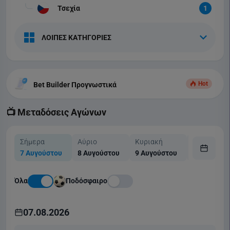
Τσεχία
1
ΛΟΙΠΕΣ ΚΑΤΗΓΟΡΙΕΣ
Hot
Bet Builder Προγνωστικά
📺 Μεταδόσεις Αγώνων
Σήμερα
Αύριο
Κυριακή
Δευτέρα
7 Αυγούστου
8 Αυγούστου
9 Αυγούστου
10 Αυγούσ
Όλα
Ποδόσφαιρο
07.08.2026