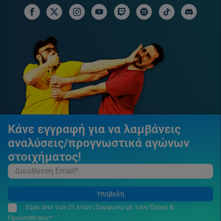
facebook social link
x social link
instagram social link
youtube social link
twitch social link
spotify social link
tiktok social link
discord soci
Κάνε εγγραφή για να λαμβάνεις
αναλύσεις/προγνωστικά αγώνων
στοιχήματος!
Υποβολή
Είμαι άνω των 21 ετών | Συμφωνώ με τους Όρους &
Προϋποθέσεις*