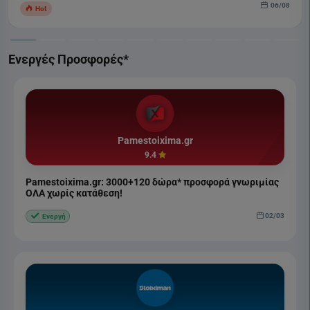
06/08
Hot
Ενεργές Προσφορές*
Pamestoixima.gr
9.4
Pamestoixima.gr: 3000+120 δώρα* προσφορά γνωριμίας
ΟΛΑ χωρίς κατάθεση!
02/03
Ενεργή