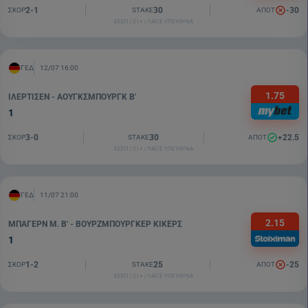
2-1
30
-30
ΣΚΟΡ
STAKE
ΑΠΟΤ
ΕΕΕΠ | 21+ | ΠΑΙΞΕ ΥΠΕΥΘΥΝΑ
ΓΕΔ
12/07 16:00
1.75
ΙΛΕΡΤΊΣΕΝ - ΆΟΥΓΚΣΜΠΟΥΡΓΚ Β'
1
3-0
30
+22.5
ΣΚΟΡ
STAKE
ΑΠΟΤ
ΕΕΕΠ | 21+ | ΠΑΙΞΕ ΥΠΕΥΘΥΝΑ
ΓΕΔ
11/07 21:00
2.15
ΜΠΆΓΕΡΝ Μ. Β' - ΒΟΎΡΖΜΠΟΥΡΓΚΕΡ ΚΊΚΕΡΣ
1
1-2
25
-25
ΣΚΟΡ
STAKE
ΑΠΟΤ
ΕΕΕΠ | 21+ | ΠΑΙΞΕ ΥΠΕΥΘΥΝΑ