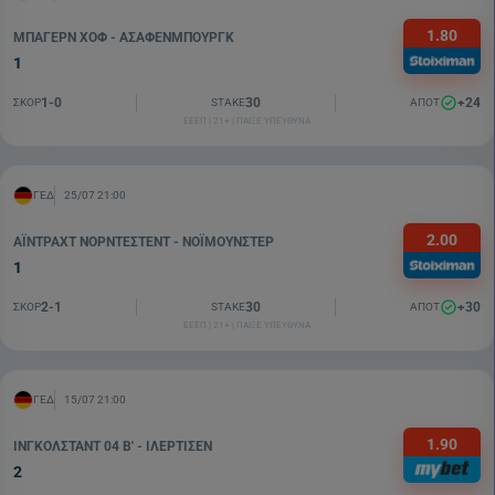
1.80
ΜΠΆΓΕΡΝ ΧΟΦ - ΑΣΑΦΕΝΜΠΟΎΡΓΚ
1
1-0
30
+24
ΣΚΟΡ
STAKE
ΑΠΟΤ
ΕΕΕΠ | 21+ | ΠΑΙΞΕ ΥΠΕΥΘΥΝΑ
ΓΕΔ
25/07 21:00
2.00
ΆΙΝΤΡΑΧΤ ΝΌΡΝΤΕΣΤΕΝΤ - ΝΟΪΜΟΎΝΣΤΕΡ
1
2-1
30
+30
ΣΚΟΡ
STAKE
ΑΠΟΤ
ΕΕΕΠ | 21+ | ΠΑΙΞΕ ΥΠΕΥΘΥΝΑ
ΓΕΔ
15/07 21:00
1.90
ΙΝΓΚΟΛΣΤΆΝΤ 04 B' - ΙΛΕΡΤΊΣΕΝ
2