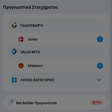
Προγνωστικά Στοιχήματος
ΠΟΔΟΣΦΑΙΡΟ
Δανία
1
VALUE BETS
Μπάσκετ
3
ΛΟΙΠΕΣ ΚΑΤΗΓΟΡΙΕΣ
Hot
Bet Builder Προγνωστικά