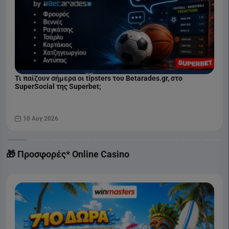
Τι παίζουν σήμερα οι tipsters του Betarades.gr, στο
SuperSocial της Superbet;
10 Αυγ 2026
🎁 Προσφορές* Online Casino