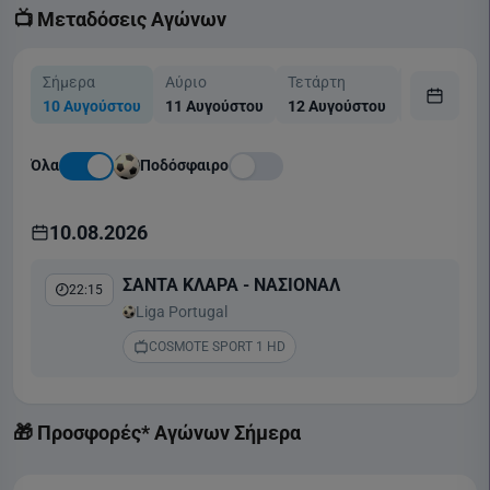
📺 Μεταδόσεις Αγώνων
Σήμερα
Αύριο
Τετάρτη
Πέμπτη
10 Αυγούστου
11 Αυγούστου
12 Αυγούστου
13 Αυγούσ
Όλα
Ποδόσφαιρο
10.08.2026
ΣΑΝΤΑ ΚΛΑΡΑ - ΝΑΣΙΟΝΑΛ
22:15
Liga Portugal
COSMOTE SPORT 1 HD
🎁 Προσφορές* Αγώνων Σήμερα