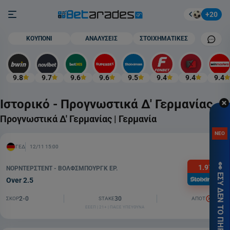
Στοίχημα
Burger button
+20
Mobile cham
ΚΟΥΠΟΝΙ
ΑΝΑΛΥΣΕΙΣ
ΣΤΟΙΧΗΜΑΤΙΚΕΣ
9.8
9.7
9.6
9.6
9.5
9.4
9.4
9.4
Ιστορικό - Προγνωστικά Δ' Γερμανίας
ΑΠΟ
Προγνωστικά Δ' Γερμανίας | Γερμανία
Νέο
ΝΕΟ
στη
ΓΕΔ
12/11 15:00
ΕΠΙ
👀 ΕΣΥ ΔΕΝ ΤΟ ΠΗΡΕΣ; 🎁
ΠΡ
1.97
ΝΟΡΝΤΕΡΣΤΕΝΤ - ΒΟΛΦΣΜΠΟΥΡΓΚ ΕΡ.
ΧΩΡ
Over 2.5
ΚΑΤ
2-0
30
-30
ΣΚΟΡ
STAKE
ΑΠΟΤ
Εγγ
ΕΕΕΠ | 21+ | ΠΑΙΞΕ ΥΠΕΥΘΥΝΑ
Supe
με 