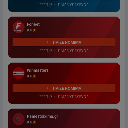
ΕΕΕΠ | 21+ | ΠΑΙΞΕ ΥΠΕΥΘΥΝΑ
Fonbet
9.4
ΠΑΙΞΕ ΝΟΜΙΜΑ
ΕΕΕΠ | 21+ | ΠΑΙΞΕ ΥΠΕΥΘΥΝΑ
Winmasters
9.4
ΠΑΙΞΕ ΝΟΜΙΜΑ
ΕΕΕΠ | 21+ | ΠΑΙΞΕ ΥΠΕΥΘΥΝΑ
Pamestoixima.gr
9.4