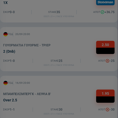
1X
0-0
35
+36.75
ΣΚΟΡ
STAKE
ΑΠΟΤ
ΕΕΕΠ | 21+ | ΠΑΙΞΕ ΥΠΕΥΘΥΝΑ
ΓΕΔ
20/09 20:00
2.50
ΓΟΥΟΡΜΑΤΙΑ ΓΟΥΟΡΜΣ - ΤΡΙΕΡ
2 (Dnb)
1-0
25
-25
ΣΚΟΡ
STAKE
ΑΠΟΤ
ΕΕΕΠ | 21+ | ΠΑΙΞΕ ΥΠΕΥΘΥΝΑ
ΓΕΔ
16/09 20:00
1.95
ΜΠΑΜΠΕΛΣΜΠΕΡΓΚ - ΛΕΙΨΙΑ Β'
Over 2.5
1-1
30
-30
ΣΚΟΡ
STAKE
ΑΠΟΤ
ΕΕΕΠ | 21+ | ΠΑΙΞΕ ΥΠΕΥΘΥΝΑ