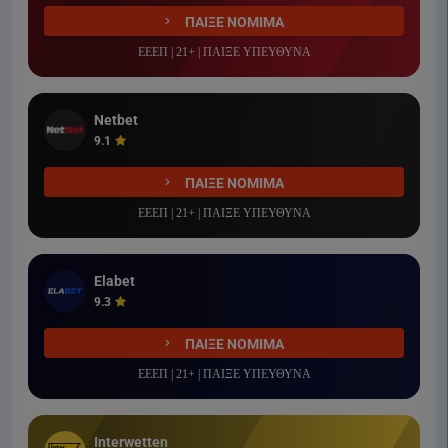
ΠΑΙΞΕ ΝΟΜΙΜΑ
ΕΕΕΠ | 21+ | ΠΑΙΞΕ ΥΠΕΥΘΥΝΑ
Netbet
9.1
ΠΑΙΞΕ ΝΟΜΙΜΑ
ΕΕΕΠ | 21+ | ΠΑΙΞΕ ΥΠΕΥΘΥΝΑ
Elabet
9.3
ΠΑΙΞΕ ΝΟΜΙΜΑ
ΕΕΕΠ | 21+ | ΠΑΙΞΕ ΥΠΕΥΘΥΝΑ
Interwetten