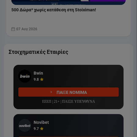
500 Δώρα* χωρίς κατάθεση στη Stoiximan!
07 Αυγ 2026
Στοιχηματικές Εταιρίες
Bwin
9.8
ΠΑΙΞΕ ΝΟΜΙΜΑ
ΕΕΕΠ | 21+ | ΠΑΙΞΕ ΥΠΕΥΘΥΝΑ
Novibet
9.7