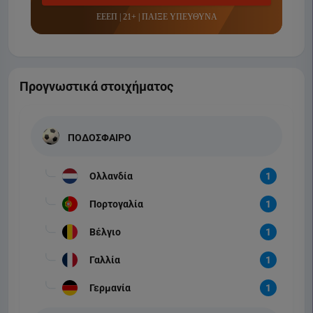
ΕΕΕΠ | 21+ | ΠΑΙΞΕ ΥΠΕΥΘΥΝΑ
Προγνωστικά στοιχήματος
ΠΟΔΟΣΦΑΙΡΟ
Ολλανδία
1
Πορτογαλία
1
Βέλγιο
1
Γαλλία
1
Γερμανία
1