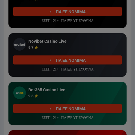
ΠΑΙΞΕ ΝΟΜΙΜΑ
ΕΕΕΠ | 21+ | ΠΑΙΞΕ ΥΠΕΥΘΥΝΑ
Novibet Casino Live
9.7
ΠΑΙΞΕ ΝΟΜΙΜΑ
ΕΕΕΠ | 21+ | ΠΑΙΞΕ ΥΠΕΥΘΥΝΑ
Bet365 Casino Live
9.6
ΠΑΙΞΕ ΝΟΜΙΜΑ
ΕΕΕΠ | 21+ | ΠΑΙΞΕ ΥΠΕΥΘΥΝΑ