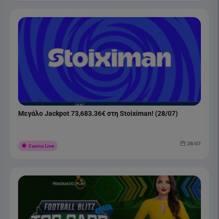
Μεγάλο Jackpot 73,683.36€ στη Stoiximan! (28/07)
28/07
Casino Live