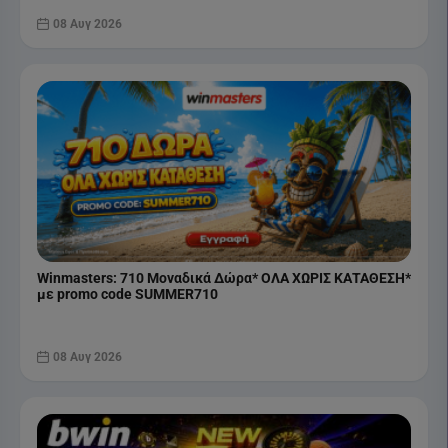
08 Αυγ 2026
Winmasters: 710 Μοναδικά Δώρα* ΟΛΑ ΧΩΡΙΣ ΚΑΤΑΘΕΣΗ*
με promo code SUMMER710
08 Αυγ 2026