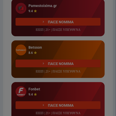
Pamestoixima.gr
9.4
ΠΑΙΞΕ ΝΟΜΙΜΑ
ΕΕΕΠ | 21+ | ΠΑΙΞΕ ΥΠΕΥΘΥΝΑ
Betsson
8.6
ΠΑΙΞΕ ΝΟΜΙΜΑ
ΕΕΕΠ | 21+ | ΠΑΙΞΕ ΥΠΕΥΘΥΝΑ
Fonbet
9.4
ΠΑΙΞΕ ΝΟΜΙΜΑ
ΕΕΕΠ | 21+ | ΠΑΙΞΕ ΥΠΕΥΘΥΝΑ