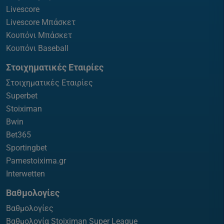
Livescore
Livescore Μπάσκετ
Κουπόνι Μπάσκετ
Κουπόνι Baseball
Στοιχηματικές Εταιρίες
Στοιχηματικές Εταιρίες
Superbet
Stoiximan
Bwin
Bet365
Sportingbet
Pamestoixima.gr
Interwetten
Βαθμολογίες
Βαθμολογίες
Βαθμολογία Stoiximan Super League