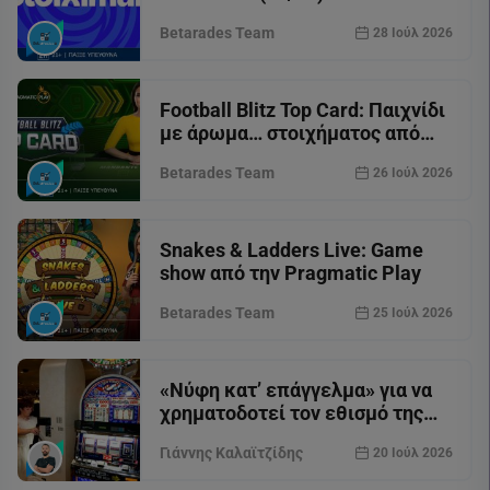
Betarades Team
28 Ιούλ 2026
Football Blitz Top Card: Παιχνίδι
με άρωμα… στοιχήματος από
την Pragmatic Play
Betarades Team
26 Ιούλ 2026
Snakes & Ladders Live: Game
show από την Pragmatic Play
Betarades Team
25 Ιούλ 2026
«Νύφη κατ’ επάγγελμα» για να
χρηματοδοτεί τον εθισμό της
στον τζόγο – Τουλάχιστον 14
Γιάννης Καλαϊτζίδης
20 Ιούλ 2026
γάμοι-εξπρές