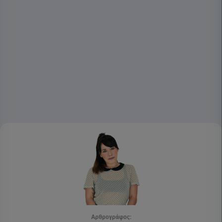
Αρθρογράφος: