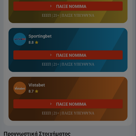
ΠΑΙΞΕ ΝΟΜΙΜΑ
ΕΕΕΠ | 21+ | ΠΑΙΞΕ ΥΠΕΥΘΥΝΑ
Sportingbet
8.8
ΠΑΙΞΕ ΝΟΜΙΜΑ
ΕΕΕΠ | 21+ | ΠΑΙΞΕ ΥΠΕΥΘΥΝΑ
Vistabet
8.7
ΠΑΙΞΕ ΝΟΜΙΜΑ
ΕΕΕΠ | 21+ | ΠΑΙΞΕ ΥΠΕΥΘΥΝΑ
Προγνωστικά Στοιχήματος