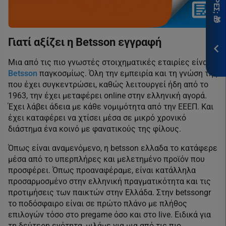
*Ισ
&
Προ
Γιατί αξίζει η Betsson εγγραφή
ΕΓΓ
Μια από τις πιο γνωστές στοιχηματικές εταιρίες είναι η
Betsson
παγκοσμίως. Όλη την εμπειρία και τη γνώση της
που έχει συγκεντρώσει, καθώς λειτουργεί ήδη από το
1963, την έχει μεταφέρει online στην ελληνική αγορά.
Έχει λάβει άδεια με κάθε νομιμότητα από την EEEΠ. Και
έχει καταφέρει να χτίσει μέσα σε μικρό χρονικό
διάστημα ένα κοινό με φανατικούς της φίλους.
Όπως είναι αναμενόμενο, η betsson ελλαδα το κατάφερε
μέσα από το υπερπλήρες και μελετημένο προϊόν που
προσφέρει. Όπως προαναφέραμε, είναι κατάλληλα
προσαρμοσμένο στην ελληνική πραγματικότητα και τις
προτιμήσεις των παικτών στην Ελλάδα. Στην betssongr
το ποδόσφαιρο είναι σε πρώτο πλάνο με πλήθος
επιλογών τόσο στο pregame όσο και στο live. Ειδικά για
τη δεύτερη ενότητα, μιλάμε για μια από τις πιο