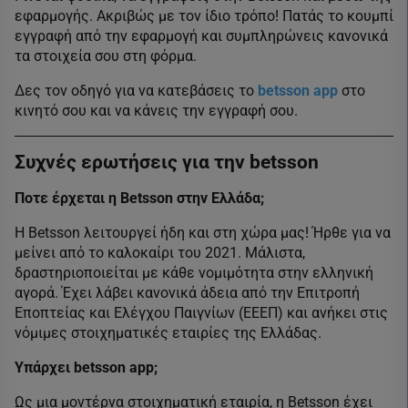
εφαρμογής. Ακριβώς με τον ίδιο τρόπο! Πατάς το κουμπί
εγγραφή από την εφαρμογή και συμπληρώνεις κανονικά
τα στοιχεία σου στη φόρμα.
Δες τον οδηγό για να κατεβάσεις το
betsson app
στο
κινητό σου και να κάνεις την εγγραφή σου.
Συχνές ερωτήσεις για την betsson
Ποτε έρχεται η Betsson στην Ελλάδα;
Η Betsson λειτουργεί ήδη και στη χώρα μας! Ήρθε για να
μείνει από το καλοκαίρι του 2021. Μάλιστα,
δραστηριοποιείται με κάθε νομιμότητα στην ελληνική
αγορά. Έχει λάβει κανονικά άδεια από την Επιτροπή
Εποπτείας και Ελέγχου Παιγνίων (ΕΕΕΠ) και ανήκει στις
νόμιμες στοιχηματικές εταιρίες της Ελλάδας.
Υπάρχει betsson app;
Ως μια μοντέρνα στοιχηματική εταιρία, η Betsson έχει