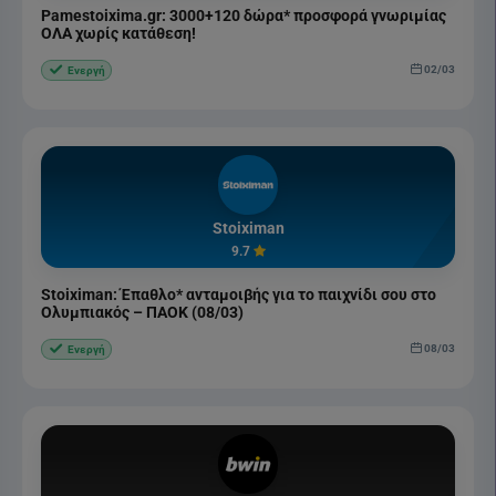
Pamestoixima.gr: 3000+120 δώρα* προσφορά γνωριμίας
ΟΛΑ χωρίς κατάθεση!
02/03
Ενεργή
Stoiximan
9.7
Stoiximan: Έπαθλο* ανταμοιβής για το παιχνίδι σου στο
Ολυμπιακός – ΠΑΟΚ (08/03)
08/03
Ενεργή