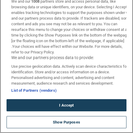
Βαθμολογίες
We and our
1008
partners store and access personal data, like
browsing data or unique identifiers, on your device. Selecting I Accept
Βαθμολογία Stoiximan Super League
enables tracking technologies to support the purposes shown under we
Βαθμολογία Αγγλίας
and our partners process data to provide. If trackers are disabled, some
content and ads you see may not be as relevant to you. You can
Βαθμολογία Γερμανίας
resurface this menu to change your choices or withdraw consent at any
Βαθμολογία Ισπανίας
time by clicking the Show Purposes link on the bottom of the webpage
Βαθμολογία Ιταλίας
[or the floating icon on the bottom-left of the webpage, if applicable]
.Your choices will have effect within our Website. For more details,
Βαθμολογία Γαλλίας
refer to our Privacy Policy.
We and our partners process data to provide:
Προγνωστικά
Use precise geolocation data. Actively scan device characteristics for
Προγνωστικά στοιχήματος
identification. Store and/or access information on a device.
Στοιχηματικές Εταιρίες
Personalised advertising and content, advertising and content
measurement, audience research and services development.
Τζίροι Αγώνων
List of Partners (vendors)
Πτώση Αποδόσεων
Κουπόνι Πάμε Στοίχημα
I Accept
Livescore
Προσφορά* Γνωριμίας με 240 Δώρα*
Show Purposes
ΧΩΡΙΣ ΚΑΤΑΘΕΣΗ
*Ισχύουν Όροι & Προϋποθέσεις