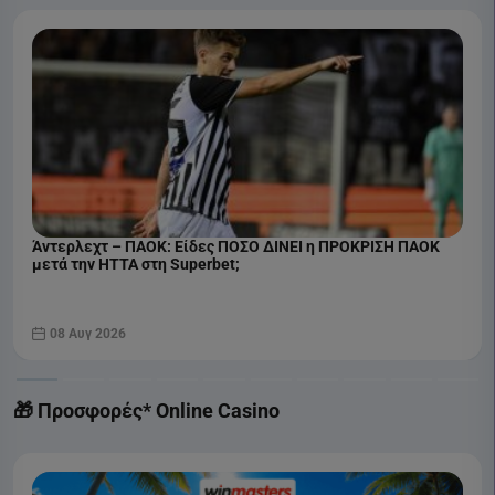
Άντερλεχτ – ΠΑΟΚ: Είδες ΠΟΣΟ ΔΙΝΕΙ η ΠΡΟΚΡΙΣΗ ΠΑΟΚ
μετά την ΗΤΤΑ στη Superbet;
08 Αυγ 2026
🎁 Προσφορές* Online Casino