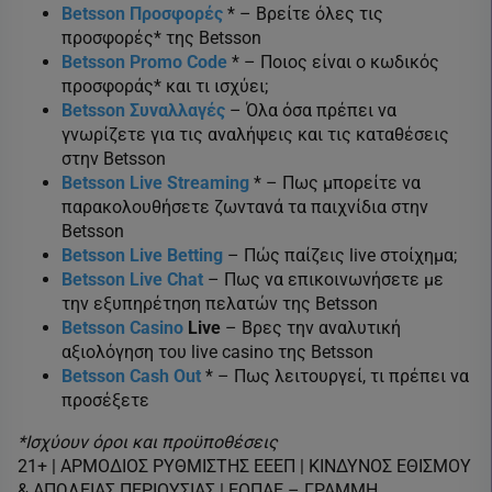
Betsson Προσφορές
* – Βρείτε όλες τις
προσφορές* της Betsson
Betsson Promo Code
* – Ποιος είναι ο κωδικός
προσφοράς* και τι ισχύει;
Betsson Συναλλαγές
– Όλα όσα πρέπει να
γνωρίζετε για τις αναλήψεις και τις καταθέσεις
στην Betsson
Betsson Live Streaming
* – Πως μπορείτε να
παρακολουθήσετε ζωντανά τα παιχνίδια στην
Betsson
Betsson Live Betting
– Πώς παίζεις live στοίχημα;
Betsson Live Chat
– Πως να επικοινωνήσετε με
την εξυπηρέτηση πελατών της Betsson
Betsson Casino
Live
– Βρες την αναλυτική
αξιολόγηση του live casino της Betsson
Betsson Cash Out
* – Πως λειτουργεί, τι πρέπει να
προσέξετε
*Ισχύουν όροι και προϋποθέσεις
21+ | ΑΡΜΟΔΙΟΣ ΡΥΘΜΙΣΤΗΣ ΕΕΕΠ | ΚΙΝΔΥΝΟΣ ΕΘΙΣΜΟΥ
& ΑΠΩΛΕΙΑΣ ΠΕΡΙΟΥΣΙΑΣ | ΕΟΠΑΕ – ΓΡΑΜΜΗ