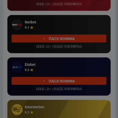
ΕΕΕΠ | 21+ | ΠΑΙΞΕ ΥΠΕΥΘΥΝΑ
Netbet
9.1
ΠΑΙΞΕ ΝΟΜΙΜΑ
ΕΕΕΠ | 21+ | ΠΑΙΞΕ ΥΠΕΥΘΥΝΑ
Elabet
9.3
ΠΑΙΞΕ ΝΟΜΙΜΑ
ΕΕΕΠ | 21+ | ΠΑΙΞΕ ΥΠΕΥΘΥΝΑ
Interwetten
9.3