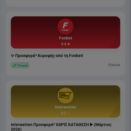
Fonbet
9.4
✨ Προσφορά* Κορυφής από τη Fonbet!
06/03
Ενεργή
Interwetten
9.3
Interwetten Προσφορά* ΧΩΡΙΣ ΚΑΤΑΘΕΣΗ ▶️ (Μάρτιος
2026)