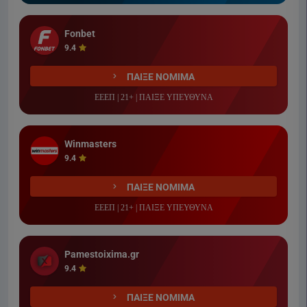
Fonbet
9.4
ΠΑΙΞΕ ΝΟΜΙΜΑ
ΕΕΕΠ | 21+ | ΠΑΙΞΕ ΥΠΕΥΘΥΝΑ
Winmasters
9.4
ΠΑΙΞΕ ΝΟΜΙΜΑ
ΕΕΕΠ | 21+ | ΠΑΙΞΕ ΥΠΕΥΘΥΝΑ
Pamestoixima.gr
9.4
ΠΑΙΞΕ ΝΟΜΙΜΑ