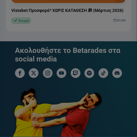
Vistabet Προσφορά* ΧΩΡΙΣ ΚΑΤΑΘΕΣΗ 🎁 (Μάρτιος 2026)
01/03
Ενεργή
Ακολουθήστε το Betarades στα
social media
facebook social link
x social link
instagram social link
youtube social link
twitch social link
spotify social link
tiktok social link
discord soci