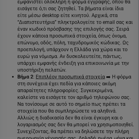
εμφανιστεί ολόκληρη η φόρμα εγγραφής, όπου θα
εισάγετε ό,τι σας ζητηθεί. Τα βήματα είναι ίδια
είτε μέσω desktop είτε κινητού. Αρχικά, στα
“Διαπιστευτήρια” πληκτρολογείτε το email σας και
έναν κωδικό πρόσβασης της επιλογής σας. Σειρά
έχουν κάποια προσωπικά στοιχεία, όπως όνομα,
επώνυμο, οδός, πόλη, ταχυδρομικός κώδικας. Ως
προεπιλογή, υπάρχουν η Ελλάδα για χώρα και το
ευρώ για νόμισμα. Αν δυσκολευτείτε, πάντως,
υπάρχει εμφανής ένδειξη για επικοινωνία με την
υποστήριξη πελατών.
Βήμα 2
:
Επιπλέον προσωπικά στοιχεία
➡️ Η φόρμα
στη συνέχεια έχει πεδία για κάποιες ακόμη
απαραίτητες πληροφορίες. Συγκεκριμένα,
καλείστε να εισάγετε τον αριθμό τηλεφώνου σας.
Να τονίσουμε σε αυτό το σημείο πως πρέπει τα
στοιχεία που θα συμπληρώσετε να αληθινά.
Αλλιώς η διαδικασία δεν θα είναι έγκυρη και ο
λογαριασμός σας δεν θα μπορεί να χρησιμοποιηθεί.
Συνεχίζοντας, θα πρέπει να δηλώσετε την πλήρη
ημερομηνία γέννησής σας. Δηλαδή, ημέρα, μήνα και