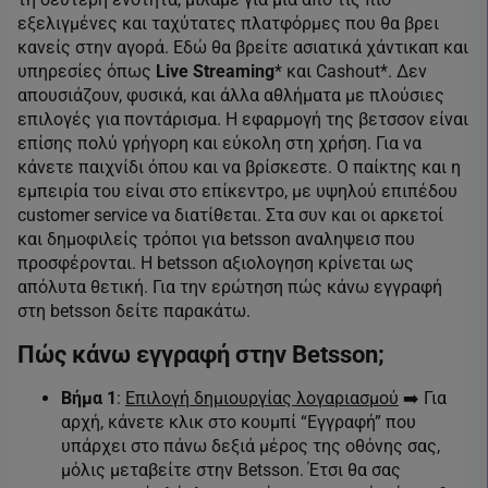
εξελιγμένες και ταχύτατες πλατφόρμες που θα βρει
κανείς στην αγορά. Εδώ θα βρείτε ασιατικά χάντικαπ και
υπηρεσίες όπως
Live Streaming
* και Cashout*. Δεν
απουσιάζουν, φυσικά, και άλλα αθλήματα με πλούσιες
επιλογές για ποντάρισμα. Η εφαρμογή της βετσσον είναι
επίσης πολύ γρήγορη και εύκολη στη χρήση. Για να
κάνετε παιχνίδι όπου και να βρίσκεστε. Ο παίκτης και η
εμπειρία του είναι στο επίκεντρο, με υψηλού επιπέδου
customer service να διατίθεται. Στα συν και οι αρκετοί
και δημοφιλείς τρόποι για betsson αναληψεισ που
προσφέρονται. Η betsson αξιολογηση κρίνεται ως
απόλυτα θετική. Για την ερώτηση πώς κάνω εγγραφή
στη betsson δείτε παρακάτω.
Πώς κάνω εγγραφή στην Betsson;
Βήμα 1
:
Επιλογή δημιουργίας λογαριασμού
➡️ Για
αρχή, κάνετε κλικ στο κουμπί “Εγγραφή” που
υπάρχει στο πάνω δεξιά μέρος της οθόνης σας,
μόλις μεταβείτε στην Betsson. Έτσι θα σας