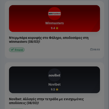
Winmasters
9.4
Ντερμπάρα κορυφής στο Φάληρο, αποδοσάρες στη
winmasters (08/03)!
08/03
Ενεργή
Novibet
9.5
Novibet: Αλλαγές στην τετράδα με ενισχυμένες
αποδόσεις (08/03)!