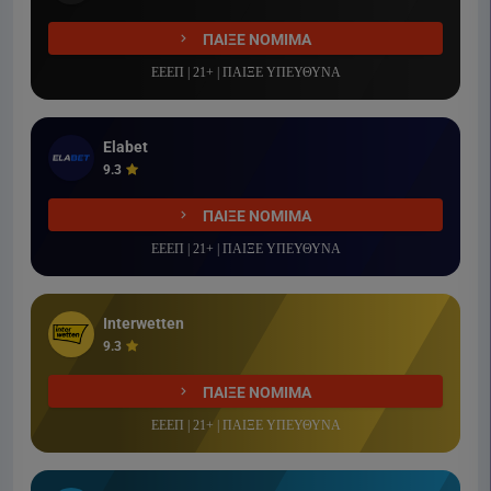
ΠΑΙΞΕ ΝΟΜΙΜΑ
ΕΕΕΠ | 21+ | ΠΑΙΞΕ ΥΠΕΥΘΥΝΑ
Elabet
9.3
ΠΑΙΞΕ ΝΟΜΙΜΑ
ΕΕΕΠ | 21+ | ΠΑΙΞΕ ΥΠΕΥΘΥΝΑ
Interwetten
9.3
ΠΑΙΞΕ ΝΟΜΙΜΑ
ΕΕΕΠ | 21+ | ΠΑΙΞΕ ΥΠΕΥΘΥΝΑ