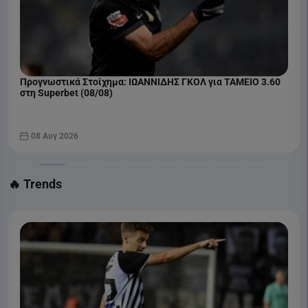
Προγνωστικά Στοίχημα: ΙΩΑΝΝΙΔΗΣ ΓΚΟΛ για ΤΑΜΕΙΟ 3.60
στη Superbet (08/08)
08 Αυγ 2026
🔥 Trends