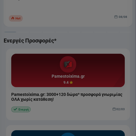
08/08
Hot
Ενεργές Προσφορές*
Pamestoixima.gr
9.4
Pamestoixima.gr: 3000+120 δώρα* προσφορά γνωριμίας
ΟΛΑ χωρίς κατάθεση!
02/03
Ενεργή