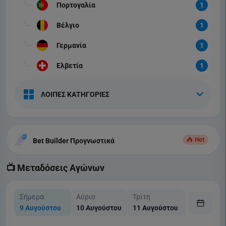
Πορτογαλία
1
Βέλγιο
1
Γερμανία
1
Ελβετία
1
ΛΟΙΠΕΣ ΚΑΤΗΓΟΡΙΕΣ
Hot
Bet Builder Προγνωστικά
📺 Μεταδόσεις Αγώνων
Σήμερα
Αύριο
Τρίτη
Τετάρτη
9 Αυγούστου
10 Αυγούστου
11 Αυγούστου
12 Αυγούσ