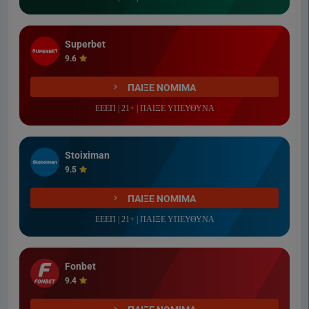
Superbet
9.6
ΠΑΙΞΕ ΝΟΜΙΜΑ
ΕΕΕΠ | 21+ | ΠΑΙΞΕ ΥΠΕΥΘΥΝΑ
Stoiximan
9.5
ΠΑΙΞΕ ΝΟΜΙΜΑ
ΕΕΕΠ | 21+ | ΠΑΙΞΕ ΥΠΕΥΘΥΝΑ
Fonbet
9.4