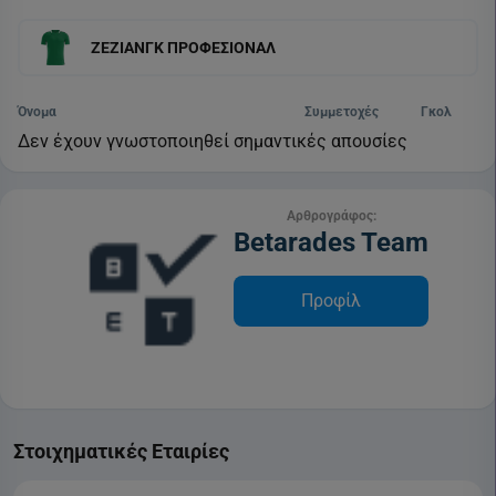
ΖΕΖΙΑΝΓΚ ΠΡΟΦΕΣΙΟΝΑΛ
Όνομα
Συμμετοχές
Γκολ
Δεν έχουν γνωστοποιηθεί σημαντικές απουσίες
Αρθρογράφος:
Betarades Team
Προφίλ
Στοιχηματικές Εταιρίες