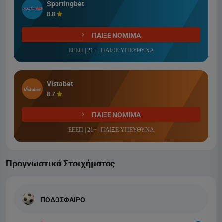
Sportingbet
8.8
ΠΑΙΞΕ ΝΟΜΙΜΑ
ΕΕΕΠ | 21+ | ΠΑΙΞΕ ΥΠΕΥΘΥΝΑ
Vistabet
8.7
ΠΑΙΞΕ ΝΟΜΙΜΑ
ΕΕΕΠ | 21+ | ΠΑΙΞΕ ΥΠΕΥΘΥΝΑ
Προγνωστικά Στοιχήματος
ΠΟΔΟΣΦΑΙΡΟ