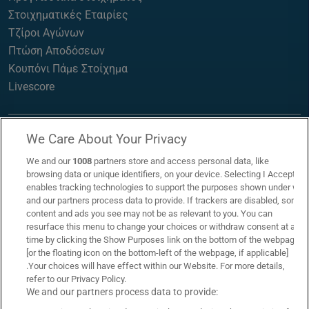
Στοιχηματικές Εταιρίες
Τζίροι Αγώνων
Πτώση Αποδόσεων
Κουπόνι Πάμε Στοίχημα
Livescore
We Care About Your Privacy
We and our
1008
partners store and access personal data, like
browsing data or unique identifiers, on your device. Selecting I Accept
enables tracking technologies to support the purposes shown under we
and our partners process data to provide. If trackers are disabled, some
content and ads you see may not be as relevant to you. You can
resurface this menu to change your choices or withdraw consent at any
time by clicking the Show Purposes link on the bottom of the webpage
[or the floating icon on the bottom-left of the webpage, if applicable]
.Your choices will have effect within our Website. For more details,
refer to our Privacy Policy.
Επικοινωνία
Links
We and our partners process data to provide: