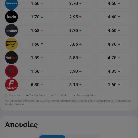
1.60
3.70
4.60
1.70
2.95
4.40
1.62
3.70
4.60
1.60
3.85
4.70
1.59
3.85
4.75
1.58
3.90
4.85
6.80
3.15
1.60
Best odds
Raising Odds
Fixed Odds
Decreasing Odds
* Οι αποδόσεις υπόκεινται σε αλλαγές. Ελέγξτε πάντα ότι είναι σωστές στην στοιχηματική που τοποθετείτε
το στοίχημα σας.
Απουσίες