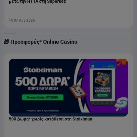
μετά την ΗΤΤΑ στη Superbet;
07 Αυγ 2026
🎁 Προσφορές* Online Casino
500 Δώρα* χωρίς κατάθεση στη Stoiximan!