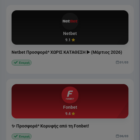
Netbet
9.1
Netbet Προσφορά* ΧΩΡΙΣ ΚΑΤΑΘΕΣΗ ▶️ (Μάρτιος 2026)
01/03
Ενεργή
Fonbet
9.4
✨ Προσφορά* Κορυφής από τη Fonbet!
06/03
Ενεργή