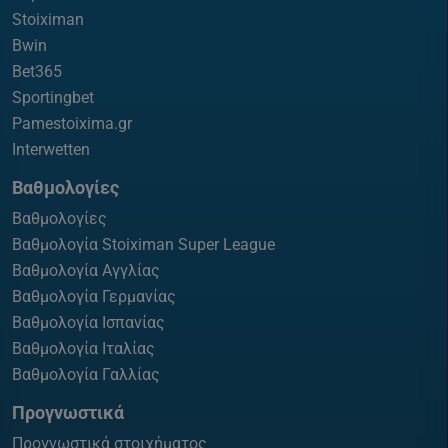
Stoiximan
Bwin
Bet365
Sportingbet
Pamestoixima.gr
Interwetten
Βαθμολογίες
Βαθμολογίες
Βαθμολογία Stoiximan Super League
Βαθμολογία Αγγλίας
Βαθμολογία Γερμανίας
Βαθμολογία Ισπανίας
Βαθμολογία Ιταλίας
Βαθμολογία Γαλλίας
Προγνωστικά
Προγνωστικά στοιχήματος