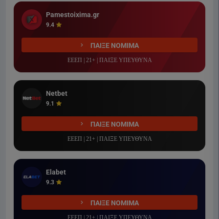
Pamestoixima.gr
9.4
ΠΑΙΞΕ ΝΟΜΙΜΑ
ΕΕΕΠ | 21+ | ΠΑΙΞΕ ΥΠΕΥΘΥΝΑ
Netbet
9.1
ΠΑΙΞΕ ΝΟΜΙΜΑ
ΕΕΕΠ | 21+ | ΠΑΙΞΕ ΥΠΕΥΘΥΝΑ
Elabet
9.3
ΠΑΙΞΕ ΝΟΜΙΜΑ
ΕΕΕΠ | 21+ | ΠΑΙΞΕ ΥΠΕΥΘΥΝΑ