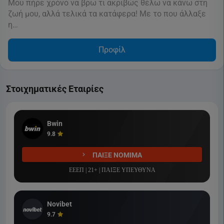
Μου πήρε χρόνο να βρω τι ακριβώς θέλω να κάνω στη
ζωή μου, αλλά τελικά τα κατάφερα! Με το που άλλαξε
η…
Προφίλ
Στοιχηματικές Εταιρίες
Bwin
9.8
ΠΑΙΞΕ ΝΟΜΙΜΑ
ΕΕΕΠ | 21+ | ΠΑΙΞΕ ΥΠΕΥΘΥΝΑ
Novibet
9.7