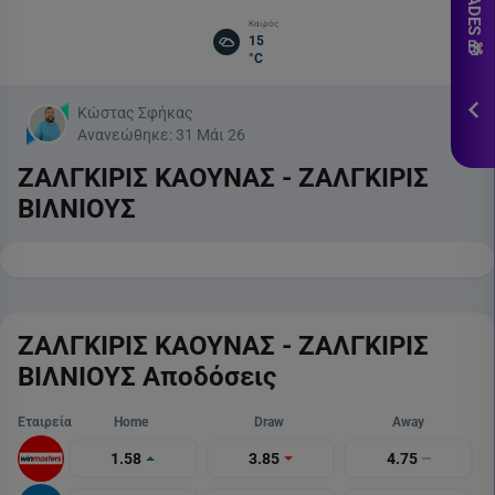
εδ
Καιρός
15
*Ισ
°C
&
Πρ
Κώστας Σφήκας
Ανανεώθηκε:
31 Μάι 26
ΕΓΓ
ΖΑΛΓΚΙΡΙΣ ΚΑΟΥΝΑΣ - ΖΑΛΓΚΙΡΙΣ
ΒΙΛΝΙΟΥΣ
ΖΑΛΓΚΙΡΙΣ ΚΑΟΥΝΑΣ - ΖΑΛΓΚΙΡΙΣ
ΒΙΛΝΙΟΥΣ Αποδόσεις
Εταιρεία
Home
Draw
Away
1.58
3.85
4.75