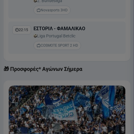
2. Bundesliga
Novasports 3HD
ΕΣΤΟΡΙΛ - ΦΑΜΑΛΙΚΑΟ
22:15
Liga Portugal Betclic
COSMOTE SPORT 2 HD
🎁 Προσφορές* Αγώνων Σήμερα