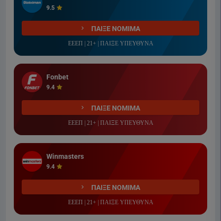
9.5
ΠΑΙΞΕ ΝΟΜΙΜΑ
ΕΕΕΠ | 21+ | ΠΑΙΞΕ ΥΠΕΥΘΥΝΑ
Fonbet
9.4
ΠΑΙΞΕ ΝΟΜΙΜΑ
ΕΕΕΠ | 21+ | ΠΑΙΞΕ ΥΠΕΥΘΥΝΑ
Winmasters
9.4
ΠΑΙΞΕ ΝΟΜΙΜΑ
ΕΕΕΠ | 21+ | ΠΑΙΞΕ ΥΠΕΥΘΥΝΑ