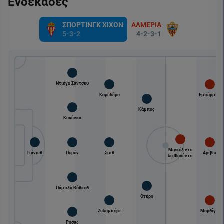
Ενδεκάδες
ΣΠΟΡΤΙΝΓΚ ΧΙΧΟΝ
ΑΛΜΕΡΙΑ
5-3-2
4-2-3-1
Ντιέγο Σάντσεθ
Κορεδέρα
Εμπάρμπα
Κάμπος
Κουένκα
Μιγκέλ ντε
Περέν
Γιάνιεθ
Σμιθ
Αρίβας
λα Φουέντε
Πάμπλο Βάθκεθ
Οτέρο
Ζελαμπέρτ
Μορθίγιο
Ρόσας