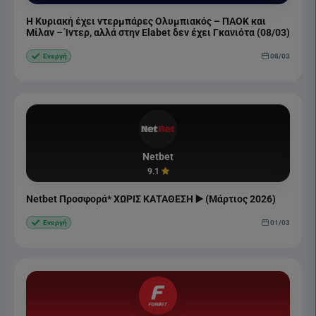
Η Κυριακή έχει ντερμπάρες Ολυμπιακός – ΠΑΟΚ και
Μίλαν – Ίντερ, αλλά στην Elabet δεν έχει Γκανιότα (08/03)
08/03
Ενεργή
Netbet
9.1
Netbet Προσφορά* ΧΩΡΙΣ ΚΑΤΑΘΕΣΗ ▶️ (Μάρτιος 2026)
01/03
Ενεργή