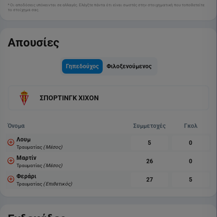
* Οι αποδόσεις υπόκεινται σε αλλαγές. Ελέγξτε πάντα ότι είναι σωστές στην στοιχηματική που τοποθετείτε
το στοίχημα σας.
Απουσίες
Γηπεδούχος
Φιλοξενούμενος
ΣΠΟΡΤΙΝΓΚ ΧΙΧΟΝ
Όνομα
Συμμετοχές
Γκολ
Λουμ
5
0
Τραυματίας
( Μέσος)
Μαρτίν
26
0
Τραυματίας
( Μέσος)
Φεράρι
27
5
Τραυματίας
( Επιθετικός)