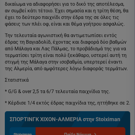
δικαίωμα να αδιαφορήσει για το δικό της αποτέλεσμα,
αν συμβεί κάτι τέτοιο. Έχει σημασία και η τρίτη θέση, θα
έχει το δεύτερο παιχνίδι στην έδρα της σε όλες τις
φάσεις των πλέι οφ, είναι και θέμα γοήτρου ασφαλώς.
Την τελευταία αγωνιστική θα αντιμετωπίσει εντός
έδρας τη Βαγιαδολίδ, έχοντας και διαφορά δύο βαθμών
από Μάλαγα και Λας Πάλμας, το προβάδισμά της για να
τερματίσει τρίτη είναι πολύ ξεκάθαρο, υστερεί αυτή τη
στιγμή της Μάλαγα στην ισοβαθμία, υπερτερεί έναντι
της Αλμερία, από αμφότερες λόγω διαφοράς τερμάτων.
Στατιστικά
* G/G & over 2,5 τα 6/7 τελευταία παιχνίδια της.
* Κέρδισε 1/4 εκτός έδρας παιχνίδια της, ηττήθηκε σε 2.
ΣΠΟΡΤΙΝΓΚ ΧΙΧΟΝ-ΑΛΜΕΡΙΑ στην Stoiximan
Παίξε Νόμιμα