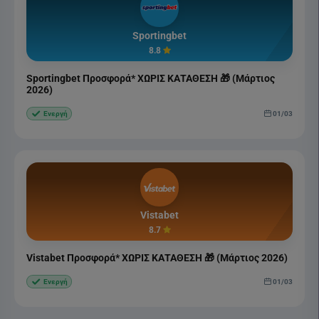
Sportingbet
8.8
Sportingbet Προσφορά* ΧΩΡΙΣ ΚΑΤΑΘΕΣΗ 🎁 (Μάρτιος
2026)
01/03
Ενεργή
Vistabet
8.7
Vistabet Προσφορά* ΧΩΡΙΣ ΚΑΤΑΘΕΣΗ 🎁 (Μάρτιος 2026)
01/03
Ενεργή