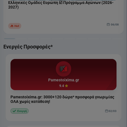
Ελληνικές Ομάδες Ευρώπη ☑️ Πρόγραμμα Αγώνων (2026-
2027)
06/08
Hot
Ενεργές Προσφορές*
Pamestoixima.gr
9.4
Pamestoixima.gr: 3000+120 δώρα* προσφορά γνωριμίας
ΟΛΑ χωρίς κατάθεση!
02/03
Ενεργή