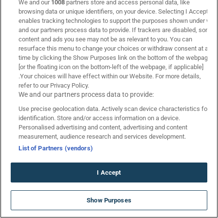
We and our
1008
partners store and access personal data, like
Κουπόνι Baseball
browsing data or unique identifiers, on your device. Selecting I Accept
enables tracking technologies to support the purposes shown under we
Στοιχηματικές Εταιρίες
and our partners process data to provide. If trackers are disabled, some
content and ads you see may not be as relevant to you. You can
Στοιχηματικές Εταιρίες
resurface this menu to change your choices or withdraw consent at any
Superbet
time by clicking the Show Purposes link on the bottom of the webpage
Stoiximan
[or the floating icon on the bottom-left of the webpage, if applicable]
.Your choices will have effect within our Website. For more details,
Bwin
refer to our Privacy Policy.
Bet365
We and our partners process data to provide:
Sportingbet
Use precise geolocation data. Actively scan device characteristics for
Pamestoixima.gr
identification. Store and/or access information on a device.
Personalised advertising and content, advertising and content
Interwetten
measurement, audience research and services development.
Βαθμολογίες
List of Partners (vendors)
Βαθμολογίες
I Accept
Βαθμολογία Stoiximan Super League
Βαθμολογία Αγγλίας
Promo Code SUMMER710 για… 710
Βαθμολογία Γερμανίας
Show Purposes
Δώρα* ΧΩΡΙΣ ΚΑΤΑΘΕΣΗ
Βαθμολογία Ισπανίας
*Ισχύουν Όροι & Προϋποθέσεις