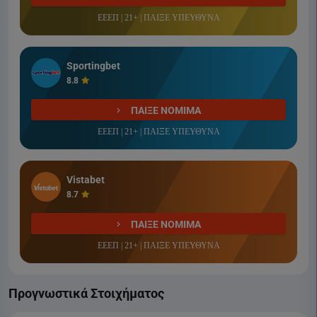
ΕΕΕΠ | 21+ | ΠΑΙΞΕ ΥΠΕΥΘΥΝΑ
Sportingbet
8.8
ΠΑΙΞΕ ΝΟΜΙΜΑ
ΕΕΕΠ | 21+ | ΠΑΙΞΕ ΥΠΕΥΘΥΝΑ
Vistabet
8.7
ΠΑΙΞΕ ΝΟΜΙΜΑ
ΕΕΕΠ | 21+ | ΠΑΙΞΕ ΥΠΕΥΘΥΝΑ
Προγνωστικά Στοιχήματος