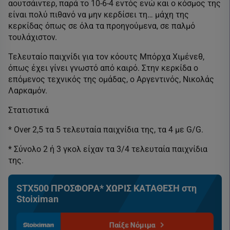
αουτσάιντερ, παρά το 10-6-4 εντός ενώ και ο κόσμος της
είναι πολύ πιθανό να μην κερδίσει τη… μάχη της
κερκίδας όπως σε όλα τα προηγούμενα, σε παλμό
τουλάχιστον.
Τελευταίο παιχνίδι για τον κόουτς Μπόρχα Χιμένεθ,
όπως έχει γίνει γνωστό από καιρό. Στην κερκίδα ο
επόμενος τεχνικός της ομάδας, ο Αργεντινός, Νικολάς
Λαρκαμόν.
Στατιστικά
* Over 2,5 τα 5 τελευταία παιχνίδια της, τα 4 με G/G.
* Σύνολο 2 ή 3 γκολ είχαν τα 3/4 τελευταία παιχνίδια
της.
STX500 ΠΡΟΣΦΟΡΑ* ΧΩΡΙΣ ΚΑΤΑΘΕΣΗ στη
Stoiximan
Παίξε Νόμιμα