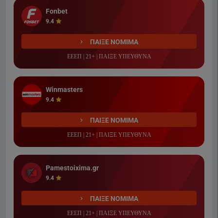
Fonbet
9.4
ΠΑΙΞΕ ΝΟΜΙΜΑ
ΕΕΕΠ | 21+ | ΠΑΙΞΕ ΥΠΕΥΘΥΝΑ
Winmasters
9.4
ΠΑΙΞΕ ΝΟΜΙΜΑ
ΕΕΕΠ | 21+ | ΠΑΙΞΕ ΥΠΕΥΘΥΝΑ
Pamestoixima.gr
9.4
ΠΑΙΞΕ ΝΟΜΙΜΑ
ΕΕΕΠ | 21+ | ΠΑΙΞΕ ΥΠΕΥΘΥΝΑ