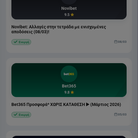
Novibet
9.5
Novibet: Αλλαγές στην τετράδα με ενισχυμένες
αποδόσεις (08/03)!
08/03
Ενεργή
Bet365
9.8
Bet365 Προσφορά* ΧΩΡΙΣ ΚΑΤΑΘΕΣΗ ▶️ (Μάρτιος 2026)
05/03
Ενεργή