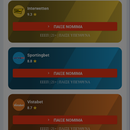
Interwetten
9.3
ΠΑΙΞΕ ΝΟΜΙΜΑ
ΕΕΕΠ | 21+ | ΠΑΙΞΕ ΥΠΕΥΘΥΝΑ
Sportingbet
8.8
ΠΑΙΞΕ ΝΟΜΙΜΑ
ΕΕΕΠ | 21+ | ΠΑΙΞΕ ΥΠΕΥΘΥΝΑ
Vistabet
8.7
ΠΑΙΞΕ ΝΟΜΙΜΑ
ΕΕΕΠ | 21+ | ΠΑΙΞΕ ΥΠΕΥΘΥΝΑ