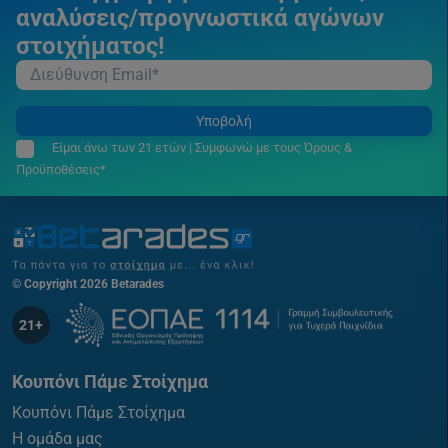
αναλύσεις/προγνωστικά αγώνων
στοιχήματος!
Υποβολή
Είμαι άνω των 21 ετών | Συμφωνώ με τους Όρους &
Προϋποθέσεις*
© Copyright 2026 Betarades
21+
Κουπόνι Πάμε Στοίχημα
Κουπόνι Πάμε Στοίχημα
Η ομάδα μας