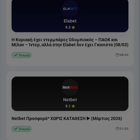
Elabet
9.3
Η Κυριακή έχει ντερμπάρες Ολυμπιακός – ΠΑΟΚ και
Μίλαν – Ίντερ, αλλά στην Elabet δεν έχει Γκανιότα (08/03)
08/03
Ενεργή
Netbet
9.1
Netbet Προσφορά* ΧΩΡΙΣ ΚΑΤΑΘΕΣΗ ▶️ (Μάρτιος 2026)
01/03
Ενεργή