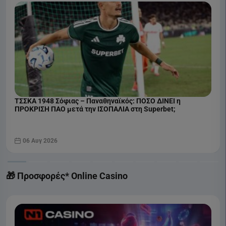
ΤΣΣΚΑ 1948 Σόφιας – Παναθηναϊκός: ΠΟΣΟ ΔΙΝΕΙ η
ΠΡΟΚΡΙΣΗ ΠΑΟ μετά την ΙΣΟΠΑΛΙΑ στη Superbet;
06 Αυγ 2026
🎁 Προσφορές* Online Casino