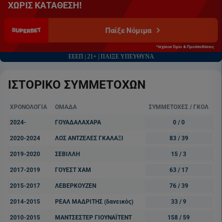
ΧΩΡΙΣ ΚΑΤΑΘΕΣΗ!
Παίξε Νόμιμα
*Ισχύουν Όροι & Προϋποθέσεις
ΕΕΕΠ | 21+ | ΠΑΙΞΕ ΥΠΕΥΘΥΝΑ
ΙΣΤΟΡΙΚΟ ΣΥΜΜΕΤΟΧΩΝ
ΧΡΟΝΟΛΟΓΙΑ
ΟΜΑΔΑ
ΣΥΜΜΕΤΟΧΕΣ / ΓΚΟΛ
2024-
ΓΟΥΑΔΑΛΑΧΑΡΑ
0 / 0
2020-2024
ΛΟΣ ΑΝΤΖΕΛΕΣ ΓΚΑΛΑΞΙ
83 / 39
2019-2020
ΣΕΒΙΛΛΗ
15 / 3
2017-2019
ΓΟΥΕΣΤ ΧΑΜ
63 / 17
2015-2017
ΛΕΒΕΡΚΟΥΖΕΝ
76 / 39
2014-2015
ΡΕΑΛ ΜΑΔΡΙΤΗΣ (δανεικός)
33 / 9
2010-2015
ΜΑΝΤΣΕΣΤΕΡ ΓΙΟΥΝΑΪΤΕΝΤ
158 / 59