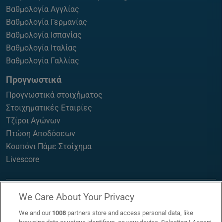
Βαθμολογία Αγγλίας
Βαθμολογία Γερμανίας
Βαθμολογία Ισπανίας
Βαθμολογία Ιταλίας
Βαθμολογία Γαλλίας
Προγνωστικά
Προγνωστικά στοιχήματος
Στοιχηματικές Εταιρίες
Τζίροι Αγώνων
Πτώση Αποδόσεων
Κουπόνι Πάμε Στοίχημα
Livescore
We Care About Your Privacy
We and our
1008
partners store and access personal data, like