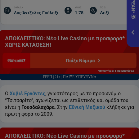
εδ
ΟΜΑΔΑ
ΥΨΟΣ
ΠΟΔΙ
Λος Άντζελες Γκάλαξι
1.75
Δεξί
*Ισ
&
Πρ
ΑΠΟΚΛΕΙΣΤΙΚΟ: Νέο Live Casino με προσφορά*
ΕΓΓ
ΧΩΡΙΣ ΚΑΤΑΘΕΣΗ!
Παίξε Νόμιμα
*Ισχύουν Όροι & Προϋποθέσεις
ΕΕΕΠ | 21+ | ΠΑΙΞΕ ΥΠΕΥΘΥΝΑ
O
Χαβιέ Ερνάντες
, γνωστότερος με το προσωνύμιο
“Τσιτσαρίτο”, αγωνίζεται ως επιθετικός και ομάδα του
είναι η
Γουαδαλαχάρα
. Στην
Εθνική Μεξικού
κλήθηκε για
πρώτη φορά το 2009.
ΑΠΟΚΛΕΙΣΤΙΚΟ: Νέο Live Casino με προσφορά*