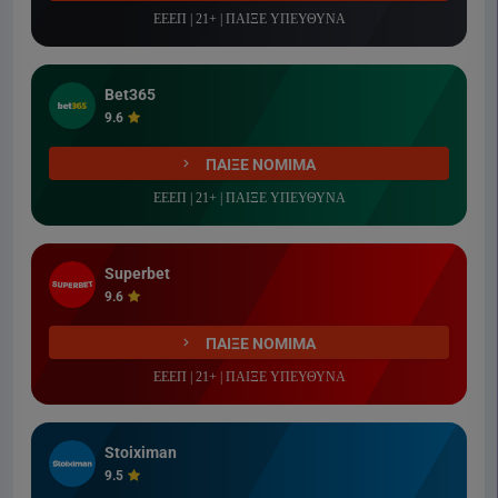
ΕΕΕΠ | 21+ | ΠΑΙΞΕ ΥΠΕΥΘΥΝΑ
Bet365
9.6
ΠΑΙΞΕ ΝΟΜΙΜΑ
ΕΕΕΠ | 21+ | ΠΑΙΞΕ ΥΠΕΥΘΥΝΑ
Superbet
9.6
ΠΑΙΞΕ ΝΟΜΙΜΑ
ΕΕΕΠ | 21+ | ΠΑΙΞΕ ΥΠΕΥΘΥΝΑ
Stoiximan
9.5