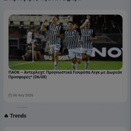
ΠΑΟΚ – Άντερλεχτ: Προγνωστικά Γιουρόπα Λιγκ με Δωρεάν
Προσφορές* (06/08)
06 Αυγ 2026
🔥 Trends