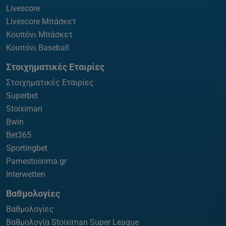
Livescore
Livescore Μπάσκετ
Κουπόνι Μπάσκετ
Κουπόνι Baseball
Στοιχηματικές Εταιρίες
Στοιχηματικές Εταιρίες
Superbet
Stoiximan
Bwin
Bet365
Sportingbet
Pamestoixima.gr
Interwetten
Βαθμολογίες
Βαθμολογίες
Βαθμολογία Stoiximan Super League